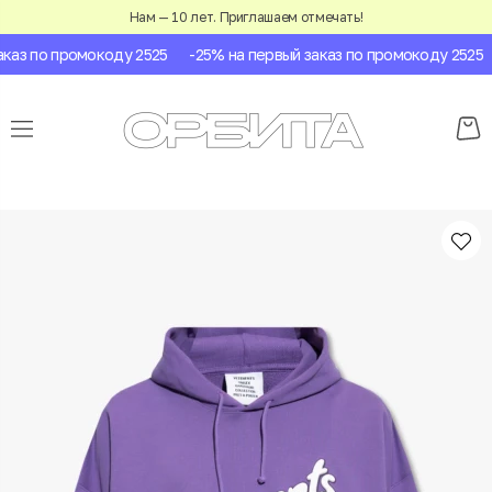
Нам — 10 лет. Приглашаем отмечать!
аз по промокоду 2525
-25% на первый заказ по промокоду 2525