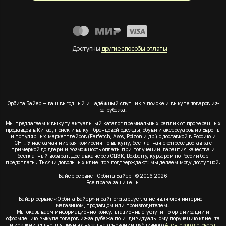
Доступны
другие способы оплаты
Орбита Байер — ваш выгодный и надёжный спутник в поиске и выкупе товаров из-
за рубежа.
Мы предлагаем к выкупу актуальный каталог премиальных реплик от проверенных
продавцов в Китае, поиск и выкуп брендовой одежды, обуви и аксессуаров из Европы
и популярных маркетплейсов (Farfetch, Asos, Poizon и др.) с доставкой в Россию и
СНГ. У нас самая низкая комиссия по выкупу, бесплатная экспресс доставка с
примеркой до двери и возможность оплаты при получении, гарантия качества и
бесплатный возврат. Доставка через СДЭК, Boxberry, курьером по России без
предоплаты. Тысячи довольных клиентов подтверждают: мы делаем моду доступной.
Байер-сервис "Орбита Байер" © 2016-2026
Все права защищены
Байер-сервис «Орбита Байер» и сайт orbitabuyer.ru не являются интернет-
магазином, продавцом или производителем.
Мы оказываем информационно-консультационные услуги по организации и
оформлению выкупа товаров из-за рубежа по индивидуальному поручению клиента
и исключительно для личных нужд на основании публичного
Агентского договора
.