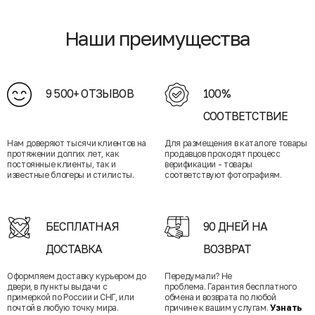
Наши преимущества
9 500+ ОТЗЫВОВ
100%
СООТВЕТСТВИЕ
Нам доверяют тысячи клиентов на
Для размещения в каталоге товары
протяжении долгих лет, как
продавцов проходят процесс
постоянные клиенты, так и
верификации - товары
известные блогеры и стилисты.
соответствуют фотографиям.
БЕСПЛАТНАЯ
90 ДНЕЙ НА
ДОСТАВКА
ВОЗВРАТ
Оформляем доставку курьером до
Передумали? Не
двери, в пункты выдачи с
проблема. Гарантия бесплатного
примеркой по России и СНГ, или
обмена и возврата по любой
почтой в любую точку мира.
причине к вашим услугам.
Узнать