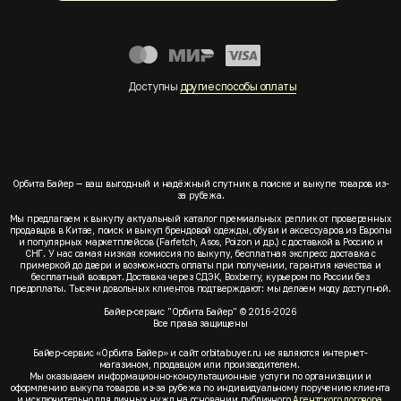
Доступны
другие способы оплаты
Орбита Байер — ваш выгодный и надёжный спутник в поиске и выкупе товаров из-
за рубежа.
Мы предлагаем к выкупу актуальный каталог премиальных реплик от проверенных
продавцов в Китае, поиск и выкуп брендовой одежды, обуви и аксессуаров из Европы
и популярных маркетплейсов (Farfetch, Asos, Poizon и др.) с доставкой в Россию и
СНГ. У нас самая низкая комиссия по выкупу, бесплатная экспресс доставка с
примеркой до двери и возможность оплаты при получении, гарантия качества и
бесплатный возврат. Доставка через СДЭК, Boxberry, курьером по России без
предоплаты. Тысячи довольных клиентов подтверждают: мы делаем моду доступной.
Байер-сервис "Орбита Байер" © 2016-2026
Все права защищены
Байер-сервис «Орбита Байер» и сайт orbitabuyer.ru не являются интернет-
магазином, продавцом или производителем.
Мы оказываем информационно-консультационные услуги по организации и
оформлению выкупа товаров из-за рубежа по индивидуальному поручению клиента
и исключительно для личных нужд на основании публичного
Агентского договора
.