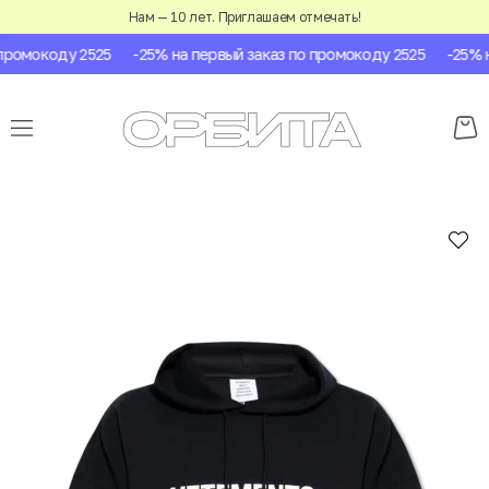
Нам — 10 лет. Приглашаем отмечать!
ромокоду 2525
-25% на первый заказ по промокоду 2525
-25% на