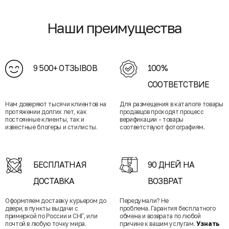
Наши преимущества
9 500+ ОТЗЫВОВ
100%
СООТВЕТСТВИЕ
Нам доверяют тысячи клиентов на
Для размещения в каталоге товары
протяжении долгих лет, как
продавцов проходят процесс
постоянные клиенты, так и
верификации - товары
известные блогеры и стилисты.
соответствуют фотографиям.
БЕСПЛАТНАЯ
90 ДНЕЙ НА
ДОСТАВКА
ВОЗВРАТ
Оформляем доставку курьером до
Передумали? Не
двери, в пункты выдачи с
проблема. Гарантия бесплатного
примеркой по России и СНГ, или
обмена и возврата по любой
почтой в любую точку мира.
причине к вашим услугам.
Узнать