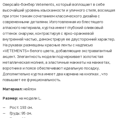
Оверсайз-бомбер Vetements, который воплощает в себе
высочайший уровень изысканности и уличного стиля, восхищая
при этом тонким сочетанием классического дизайна с
современными деталями. Изготовленная из блестящего
атласного материала, куртка имеет глубокий оливковый
оттенок снаружи, контрастируя с ярко-оранжевой
внутренней частью, демонстрируя ее двусторонний характер.
На рукавах размещены красные ленты с надписью
«VETEMENTS» белого цвета, добавляющие экстравагантный
акцент. Элегантность модели подчеркивает золотистая
металлическая молния, а эластичные манжеты на манжетах,
воротнике и поясе обеспечивают идеальную посадку.
Дополнительно куртка имеет два кармана на кнопках , что
повышает ее функциональность.
Материал:
нейлон
Размер:
на модели L.
Рост: 193 см.
Грудь: 95 см.