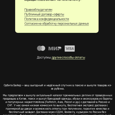
Правообладателям
Публичный договор-оферты
Политика конфиденциальности
Согласие на обработку персональных данных
Доступны
другие способы оплаты
Орбита Байер — ваш выгодный и надёжный спутник в поиске и выкупе товаров из-
за рубежа.
Мы предлагаем к выкупу актуальный каталог премиальных реплик от проверенных
продавцов в Китае, поиск и выкуп брендовой одежды, обуви и аксессуаров из Европы
и популярных маркетплейсов (Farfetch, Asos, Poizon и др.) с доставкой в Россию и
СНГ. У нас самая низкая комиссия по выкупу, бесплатная экспресс доставка с
примеркой до двери и возможность оплаты при получении, гарантия качества и
бесплатный возврат. Доставка через СДЭК, Boxberry, курьером по России без