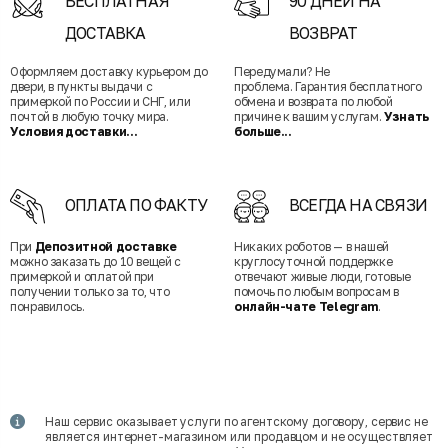
БЕСПЛАТНАЯ
90 ДНЕЙ НА
ДОСТАВКА
ВОЗВРАТ
Оформляем доставку курьером до
Передумали? Не
двери, в пункты выдачи с
проблема. Гарантия бесплатного
примеркой по России и СНГ, или
обмена и возврата по любой
почтой в любую точку мира.
причине к вашим услугам.
Узнать
Условия доставки...
больше...
ОПЛАТА ПО ФАКТУ
ВСЕГДА НА СВЯЗИ
При
Депозитной доставке
Никаких роботов — в нашей
можно заказать до 10 вещей с
круглосуточной поддержке
примеркой и оплатой при
отвечают живые люди, готовые
получении только за то, что
помочь по любым вопросам в
понравилось.
онлайн-чате Telegram
.
Наш сервис оказывает услуги по агентскому договору, сервис не
является интернет-магазином или продавцом и не осуществляет