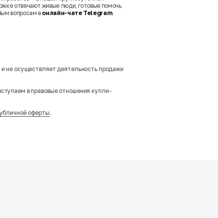
ржке отвечают живые люди, готовые помочь
бым вопросам в
онлайн-чате Telegram
.
м и не осуществляет деятельность продажи
вступаем в правовые отношения купли-
убличной оферты
.