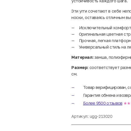
устойчивость каждого шага.
Эти угги сочетают в себе не
носки, оставаясь отличным вы
Исключительный комфорт 
Оригинальная цветная стр
Прочная, легкая платфор
Универсальный стиль на л
Материал:
замша, полиэфирны
Размер:
соответствует разме
см.
Товар верифицирован, с
Гарантия обмена и возвр
Более 9500 отзывов
★★
Артикул:
ugg-213020