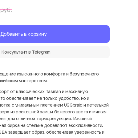
руб.
Добавить в корзину
Консультант в Telegram
площение изысканного комфорта и безупречного
алийским мастерством.
форт от классических Tasman и массивную
то обеспечивает не только удобство, но и
отка с уникальным плетением UGGbraid и петелькой
верх из роскошной замши бежевого цвета и мягкая
ины для отличной терморегуляции. Изящный
ная бирка на стельке добавляют эксклюзивности.
 ЭВА завершает образ, обеспечивая уверенность и