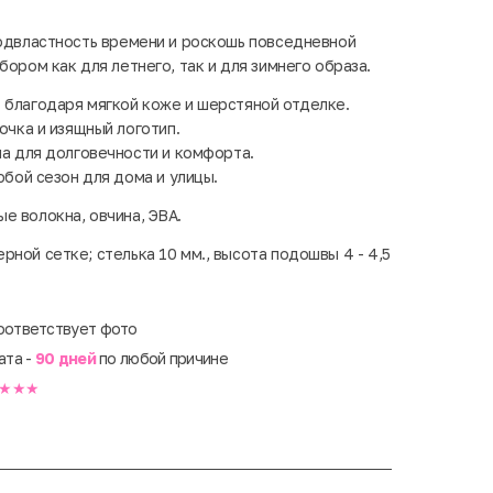
подвластность времени и роскошь повседневной
бором как для летнего, так и для зимнего образа.
благодаря мягкой коже и шерстяной отделке.
очка и изящный логотип.
ма для долговечности и комфорта.
юбой сезон для дома и улицы.
е волокна, овчина, ЭВА.
рной сетке; стелька 10 мм., высота подошвы 4 - 4,5
оответствует фото
ата -
90 дней
по любой причине
★★★