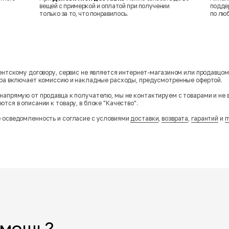
вещей с примеркой и оплатой при получении
подде
только за то, что понравилось.
по лю
гентскому договору, сервис не является интернет-магазином или продавцо
ара включает комиссию и накладные расходы, предусмотренные офертой.
напрямую от продавца к получателю, мы не контактируем с товарами и не 
тся в описании к товару, в блоке "Качество".
 осведомленность и согласие с условиями
доставки
,
возврата
,
гарантий
и
п
омощь?