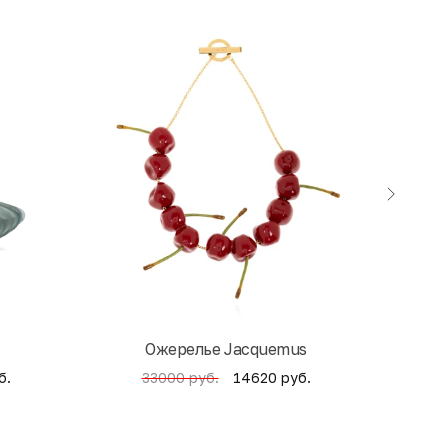
Ожерелье Jacquemus
б.
14620 руб.
33000 руб.
4