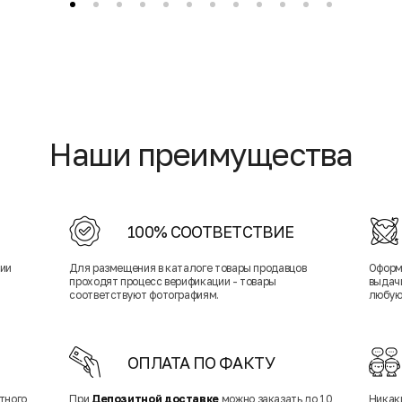
Наши преимущества
100% СООТВЕТСТВИЕ
нии
Для размещения в каталоге товары продавцов
Оформ
проходят процесс верификации - товары
выдачи
соответствуют фотографиям.
любую
ОПЛАТА ПО ФАКТУ
тного
При
Депозитной доставке
можно заказать до 10
Никак