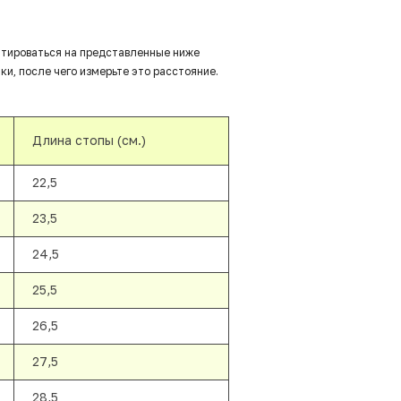
нтироваться на представленные ниже
ки, после чего измерьте это расстояние.
Длина стопы (см.)
22,5
23,5
24,5
25,5
26,5
27,5
28,5