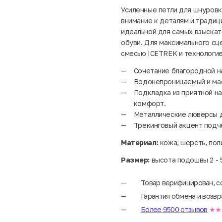
Усиленные петли для шнуров
внимание к деталям и традиц
идеальной для самых взыскат
обуви. Для максимального сц
смесью ICETREK и технологией
Сочетание благородной н
Водонепроницаемый и мас
Подкладка из приятной н
комфорт.
Металлические люверсы д
Трекинговый акцент подче
Материал:
кожа, шерсть, пол
Размер:
высота подошвы 2 - 5
Товар верифицирован, с
Гарантия обмена и возвр
Более 9500 отзывов
★★