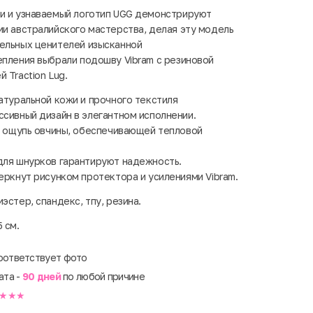
ки и узнаваемый логотип UGG демонстрируют
ии австралийского мастерства, делая эту модель
ельных ценителей изысканной
епления выбрали подошву Vibram с резиновой
 Traction Lug.
атуральной кожи и прочного текстиля
сивный дизайн в элегантном исполнении.
а ощупь овчины, обеспечивающей тепловой
ля шнурков гарантируют надежность.
ркнут рисунком протектора и усилениями Vibram.
иэстер, спандекс, тпу, резина.
 см.
оответствует фото
ата -
90 дней
по любой причине
★★★