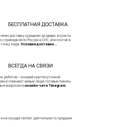
БЕСПЛАТНАЯ ДОСТАВКА
ляем доставку курьером до двери, в пункты
 с примеркой по России и СНГ, или почтой в
 точку мира.
Условия доставки...
ВСЕГДА НА СВЯЗИ
их роботов — в нашей круглосуточной
ржке отвечают живые люди, готовые помочь
бым вопросам в
онлайн-чате Telegram
.
м и не осуществляет деятельность продажи