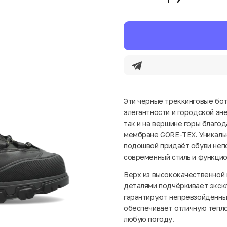
Эти черные треккинговые бот
элегантности и городской эне
так и на вершине горы благо
мембране GORE-TEX. Уникаль
подошвой придаёт обуви неп
современный стиль и функцио
Верх из высококачественной 
деталями подчёркивает экскл
гарантируют непревзойдённы
обеспечивает отличную тепл
любую погоду.