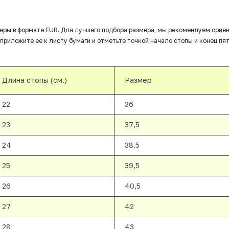
еры в формате EUR. Для лучшего подбора размера, мы рекомендуем орие
приложите ее к листу бумаги и отметьте точкой начало стопы и конец пят
Длина стопы (см.)
Размер
22
36
23
37,5
24
38,5
25
39,5
26
40,5
27
42
28
43