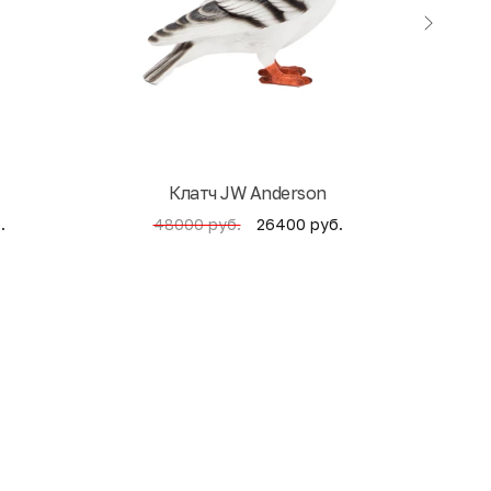
Клатч JW Anderson
Кни
.
26400 руб.
48000 руб.