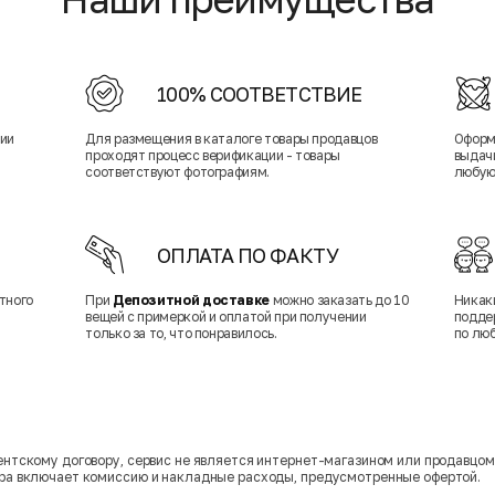
100% СООТВЕТСТВИЕ
нии
Для размещения в каталоге товары продавцов
Оформ
проходят процесс верификации - товары
выдачи
соответствуют фотографиям.
любую
ОПЛАТА ПО ФАКТУ
тного
При
Депозитной доставке
можно заказать до 10
Никак
вещей с примеркой и оплатой при получении
подде
только за то, что понравилось.
по лю
гентскому договору, сервис не является интернет-магазином или продавцо
ара включает комиссию и накладные расходы, предусмотренные офертой.