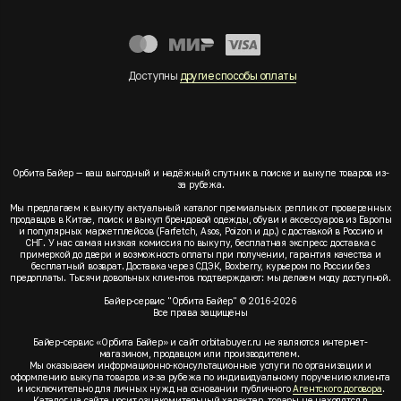
Доступны
другие способы оплаты
Орбита Байер — ваш выгодный и надёжный спутник в поиске и выкупе товаров из-
за рубежа.
Мы предлагаем к выкупу актуальный каталог премиальных реплик от проверенных
продавцов в Китае, поиск и выкуп брендовой одежды, обуви и аксессуаров из Европы
и популярных маркетплейсов (Farfetch, Asos, Poizon и др.) с доставкой в Россию и
СНГ. У нас самая низкая комиссия по выкупу, бесплатная экспресс доставка с
примеркой до двери и возможность оплаты при получении, гарантия качества и
бесплатный возврат. Доставка через СДЭК, Boxberry, курьером по России без
предоплаты. Тысячи довольных клиентов подтверждают: мы делаем моду доступной.
Байер-сервис "Орбита Байер" © 2016-2026
Все права защищены
Байер-сервис «Орбита Байер» и сайт orbitabuyer.ru не являются интернет-
магазином, продавцом или производителем.
Мы оказываем информационно-консультационные услуги по организации и
оформлению выкупа товаров из-за рубежа по индивидуальному поручению клиента
и исключительно для личных нужд на основании публичного
Агентского договора
.
Каталог на сайте носит ознакомительный характер, товары не находятся в