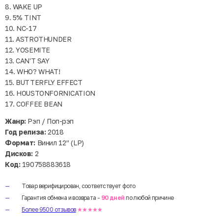
8. WAKE UP
9. 5% TINT
10. NC-17
11. ASTROTHUNDER
12. YOSEMITE
13. CAN'T SAY
14. WHO? WHAT!
15. BUTTERFLY EFFECT
16. HOUSTONFORNICATION
17. COFFEE BEAN
Жанр:
Рэп / Поп-рэп
Год релиза:
2018
Формат:
Винил 12” (LP)
Дисков:
2
Код:
190758883618
Товар верифицирован, соответствует фото
Гарантия обмена и возврата -
90 дней
по любой причине
Более 9500 отзывов
★★★★★