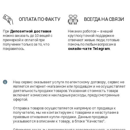
ОПЛАТА ПО ФАКТУ
ВСЕГДА НА СВЯЗИ
При
Депозитной доставке
Никаких роботов — в нашей
можно заказать до 10 вещей с
круглосуточной поддержке
примеркой и оплатой при
отвечают живые люди, готовые
получении только за то, что
помочь по любым вопросам в
понравилось.
онлайн-чате Telegram
.
Наш сервис оказывает услуги по агентскому договору, сервис не
является интернет-магазином или продавцом и не осуществляет
деятельность продажи товаров. Указанная стоимость товара
включает комиссию и накладные расходы, предусмотренные
офертой.
Отправка товаров осуществляется напрямую от продавца к
получателю, мы не контактируем с товарами и не вступаем в
правовые отношения купли-продажи. Данные продавца
указываются в описании к товару, в блоке "Качество".
Оформляя заказ, вы подтверждаете осведомленность и согласие