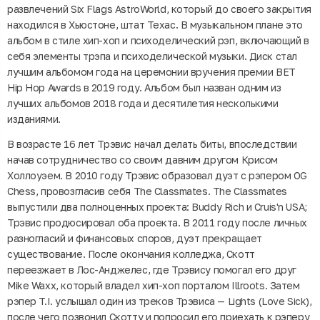
развлечений Six Flags AstroWorld, который до своего закрытия
находился в Хьюстоне, штат Техас. В музыкальном плане это
альбом в стиле хип-хоп и психоделический рэп, включающий в
себя элементы трэпа и психоделической музыки. Диск стал
лучшим альбомом года на церемонии вручения премии BET
Hip Hop Awards в 2019 году. Альбом был назван одним из
лучших альбомов 2018 года и десятилетия несколькими
изданиями.
В возрасте 16 лет Трэвис начал делать биты, впоследствии
начав сотрудничество со своим давним другом Крисом
Холлоуэем. В 2010 году Трэвис образовал дуэт с рэпером OG
Chess, провозгласив себя The Classmates. The Classmates
выпустили два полноценных проекта: Buddy Rich и Cruis'n USA;
Трэвис продюсировал оба проекта. В 2011 году после личных
разногласий и финансовых споров, дуэт прекращает
существование. После окончания колледжа, Скотт
переезжает в Лос-Анджелес, где Трэвису помогал его друг
Mike Waxx, который владел хип-хоп порталом Illroots. Затем
рэпер T.I. услышал один из треков Трэвиса — Lights (Love Sick),
после чего позвонил Скотту и попросил его приехать к рэперу