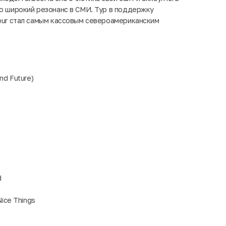
ло широкий резонанс в СМИ. Тур в поддержку
Tour стал самым кассовым североамериканским
nd Future)
d
Nice Things