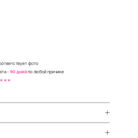
оответствует фото
ата -
90 дней
по любой причине
★★★