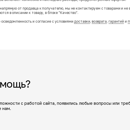
напрямую от продавца к получателю, мы не контактируем с товарами и не 
тся в описании к товару, в блоке "Качество".
 осведомленность и согласие с условиями
доставки
,
возврата
,
гарантий
и
п
омощь?
сложности с работой сайта, появились любые вопросы или тре
 нам.