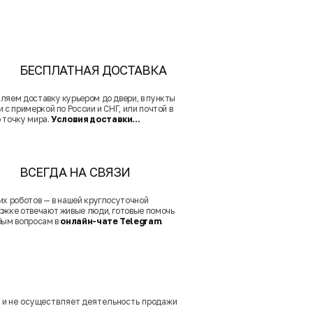
БЕСПЛАТНАЯ ДОСТАВКА
ляем доставку курьером до двери, в пункты
 с примеркой по России и СНГ, или почтой в
 точку мира.
Условия доставки...
ВСЕГДА НА СВЯЗИ
их роботов — в нашей круглосуточной
ржке отвечают живые люди, готовые помочь
бым вопросам в
онлайн-чате Telegram
.
м и не осуществляет деятельность продажи