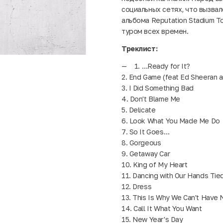
социальных сетях, что вызва
альбома Reputation Stadium 
туром всех времен.
Треклист:
1. …Ready for It?
2. End Game (feat Ed Sheeran a
3. I Did Something Bad
4. Don't Blame Me
5. Delicate
6. Look What You Made Me Do
7. So It Goes…
8. Gorgeous
9. Getaway Car
10. King of My Heart
11. Dancing with Our Hands Tie
12. Dress
13. This Is Why We Can't Have 
14. Call It What You Want
15. New Year's Day