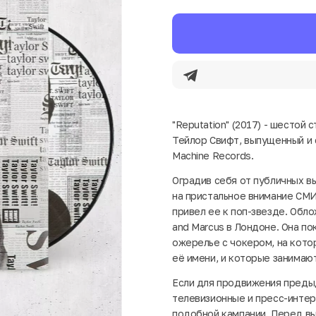
"Reputation" (2017) - шесто
Тейлор Свифт, выпущенный и 
Machine Records.
Оградив себя от публичных вы
на пристальное внимание СМИ
привел ее к поп-звезде. Обло
and Marcus в Лондоне. Она п
ожерелье с чокером, на кото
её имени, и которые занимают
Если для продвижения преды
телевизионные и пресс-интерв
подобной кампании. Перед вы