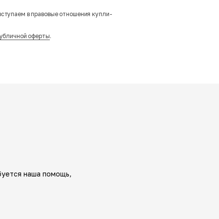
вступаем в правовые отношения купли-
убличной оферты
.
буется наша помощь,