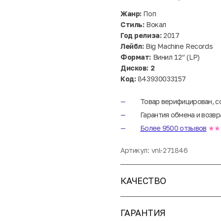
Жанр:
Поп
Стиль:
Вокал
Год релиза:
2017
Лейбл:
Big Machine Records
Формат:
Винил 12” (LP)
Дисков: 2
Код:
843930033157
Товар верифицирован, с
Гарантия обмена и возвр
Более 9500 отзывов
★★
Артикул:
vnl-271846
КАЧЕСТВО
ГАРАНТИЯ