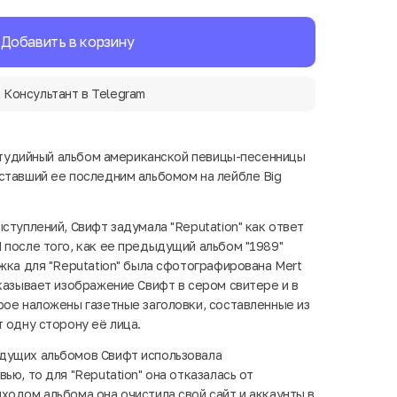
Добавить в корзину
Консультант в Telegram
й студийный альбом американской певицы-песенницы
ставший ее последним альбомом на лейбле Big
ступлений, Свифт задумала "Reputation" как ответ
 после того, как ее предыдущий альбом "1989"
жка для "Reputation" была сфотографирована Mert
оказывает изображение Свифт в сером свитере и в
рое наложены газетные заголовки, составленные из
 одну сторону её лица.
дущих альбомов Свифт использовала
ью, то для "Reputation" она отказалась от
ходом альбома она очистила свой сайт и аккаунты в