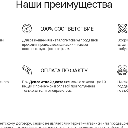
Наши преимущества
100% СООТВЕТСТВИЕ
нии
Для размещения в каталоге товары продавцов
Оформ
проходят процесс верификации - товары
выдачи
соответствуют фотографиям.
любую
ОПЛАТА ПО ФАКТУ
тного
При
Депозитной доставке
можно заказать до 10
Никак
вещей с примеркой и оплатой при получении
подде
только за то, что понравилось.
по лю
гентскому договору, сервис не является интернет-магазином или продавцо
ара включает комиссию и накладные расходы, предусмотренные офертой.