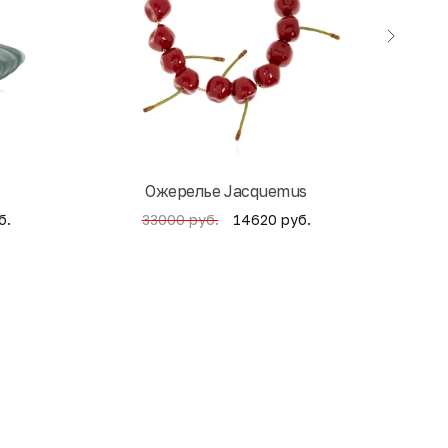
Ожерелье Jacquemus
б.
14620 руб.
33000 руб.
4