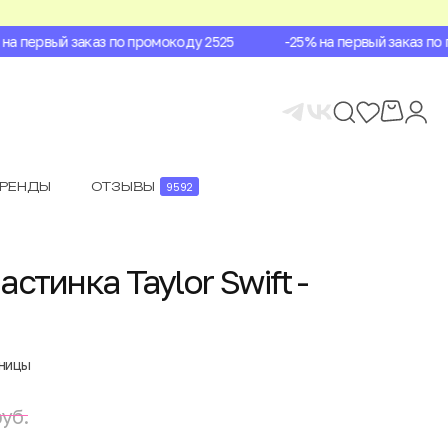
 первый заказ по промокоду 2525
-25% на первый заказ по пр
БРЕНДЫ
ОТЗЫВЫ
9592
стинка Taylor Swift -
аницы
уб.