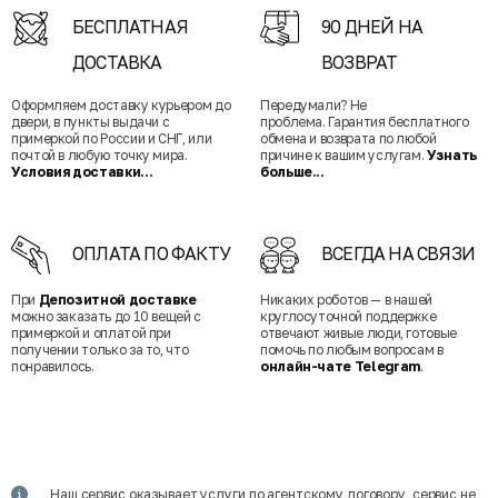
БЕСПЛАТНАЯ
90 ДНЕЙ НА
ДОСТАВКА
ВОЗВРАТ
Оформляем доставку курьером до
Передумали? Не
двери, в пункты выдачи с
проблема. Гарантия бесплатного
примеркой по России и СНГ, или
обмена и возврата по любой
почтой в любую точку мира.
причине к вашим услугам.
Узнать
Условия доставки...
больше...
ОПЛАТА ПО ФАКТУ
ВСЕГДА НА СВЯЗИ
При
Депозитной доставке
Никаких роботов — в нашей
можно заказать до 10 вещей с
круглосуточной поддержке
примеркой и оплатой при
отвечают живые люди, готовые
получении только за то, что
помочь по любым вопросам в
понравилось.
онлайн-чате Telegram
.
Наш сервис оказывает услуги по агентскому договору, сервис не