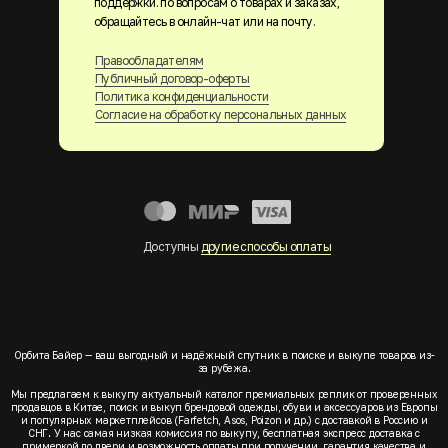
поддержки. по вопросам о товарах и заказах,
обращайтесь в онлайн-чат или на почту.
Правообладателям
Публичный договор-оферты
Политика конфиденциальности
Согласие на обработку персональных данных
Доступны
другие способы оплаты
Орбита Байер — ваш выгодный и надёжный спутник в поиске и выкупе товаров из-
за рубежа.
Мы предлагаем к выкупу актуальный каталог премиальных реплик от проверенных
продавцов в Китае, поиск и выкуп брендовой одежды, обуви и аксессуаров из Европы
и популярных маркетплейсов (Farfetch, Asos, Poizon и др.) с доставкой в Россию и
СНГ. У нас самая низкая комиссия по выкупу, бесплатная экспресс доставка с
примеркой до двери и возможность оплаты при получении, гарантия качества и