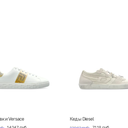
вки Versace
Кеды Diesel
14247 руб.
7118 руб.
уб.
12942 руб.