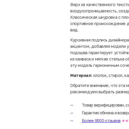
Верх из качественного текст
воздухопроницаемость, созд
Классическая шнуровка с пл
спортивное происхождение д
вид.
Курсивная подпись дизайнер
акцентом, добавляя модели у
подошва гарантирует устойчи
из канваса и мягкая стелька
эту модель гармоничным соче
Материал:
хлопок, стирол, ка
Обратите внимание, что эта 
рекомендуем выбрать размер
Товар верифицирован, с
Гарантия обмена и возвр
Более 9500 отзывов
★★