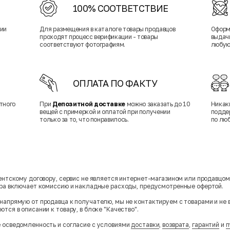
100% СООТВЕТСТВИЕ
нии
Для размещения в каталоге товары продавцов
Оформ
проходят процесс верификации - товары
выдачи
соответствуют фотографиям.
любую
ОПЛАТА ПО ФАКТУ
тного
При
Депозитной доставке
можно заказать до 10
Никак
вещей с примеркой и оплатой при получении
подде
только за то, что понравилось.
по лю
гентскому договору, сервис не является интернет-магазином или продавцо
ара включает комиссию и накладные расходы, предусмотренные офертой.
напрямую от продавца к получателю, мы не контактируем с товарами и не 
тся в описании к товару, в блоке "Качество".
 осведомленность и согласие с условиями
доставки
,
возврата
,
гарантий
и
п