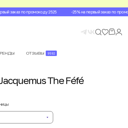
ый заказ по промокоду 2525
-25% на первый заказ по промок
БРЕНДЫ
ОТЗЫВЫ
9592
Jacquemus The Féfé
аницы