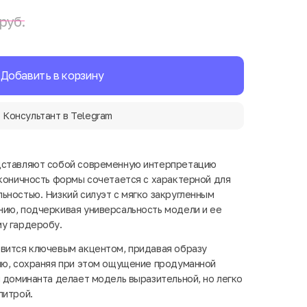
руб.
Добавить в корзину
Консультант в Telegram
дставляют собой современную интерпретацию
аконичность формы сочетается с характерной для
ьностью. Низкий силуэт с мягко закругленным
ию, подчеркивая универсальность модели и ее
у гардеробу.
вится ключевым акцентом, придавая образу
ию, сохраняя при этом ощущение продуманной
я доминанта делает модель выразительной, но легко
литрой.