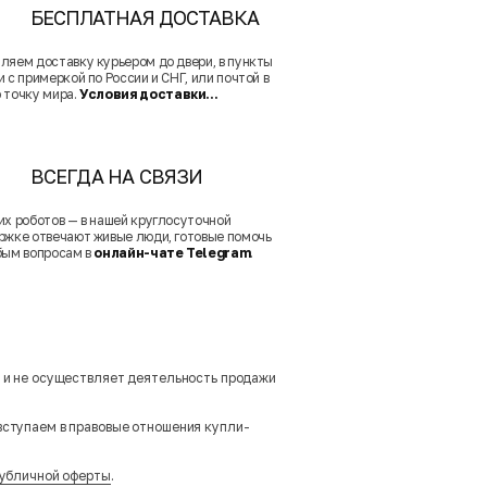
БЕСПЛАТНАЯ ДОСТАВКА
ляем доставку курьером до двери, в пункты
 с примеркой по России и СНГ, или почтой в
 точку мира.
Условия доставки...
ВСЕГДА НА СВЯЗИ
их роботов — в нашей круглосуточной
ржке отвечают живые люди, готовые помочь
бым вопросам в
онлайн-чате Telegram
.
м и не осуществляет деятельность продажи
вступаем в правовые отношения купли-
убличной оферты
.