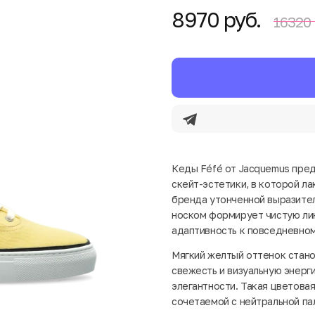
8970 руб.
16320 
Кеды Féfé от Jacquemus пре
скейт-эстетики, в которой л
бренда утонченной выразител
носком формирует чистую лин
адаптивность к повседневном
Мягкий желтый оттенок стано
свежесть и визуальную энерг
элегантности. Такая цветова
сочетаемой с нейтральной па