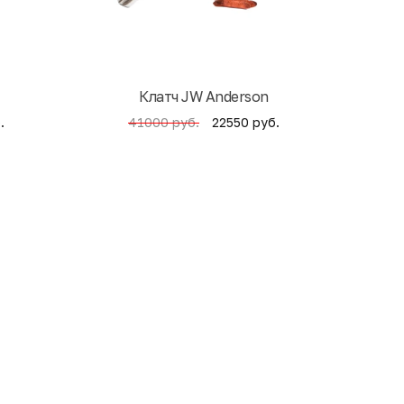
Клатч JW Anderson
Кни
.
22550 руб.
41000 руб.