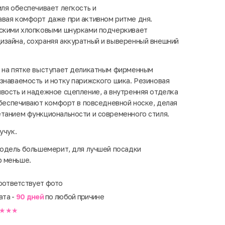
иля обеспечивает легкость и
авая комфорт даже при активном ритме дня.
оскими хлопковыми шнурками подчеркивает
изайна, сохраняя аккуратный и выверенный внешний
а на пятке выступает деликатным фирменным
знаваемость и нотку парижского шика. Резиновая
вость и надежное сцепление, а внутренняя отделка
 обеспечивают комфорт в повседневной носке, делая
танием функциональности и современного стиля.
учук.
модель большемерит, для лучшей посадки
 меньше.
оответствует фото
ата -
90 дней
по любой причине
★★★