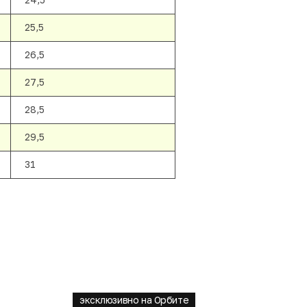
25,5
26,5
27,5
28,5
29,5
31
эксклюзивно на Орбите