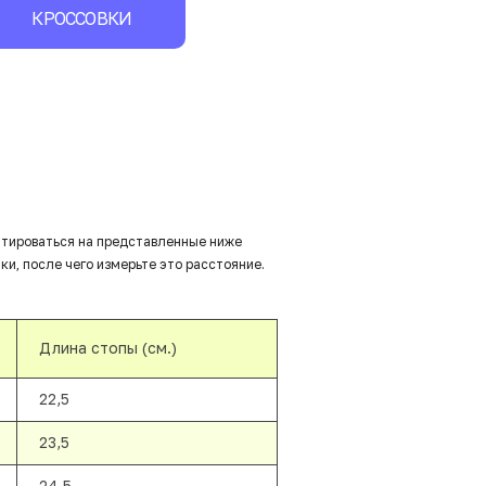
КРОССОВКИ
нтироваться на представленные ниже
ки, после чего измерьте это расстояние.
Длина стопы (см.)
22,5
23,5
24,5