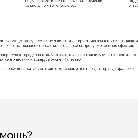
вещей с примеркой и оплатой при получении
подде
только за то, что понравилось.
по лю
гентскому договору, сервис не является интернет-магазином или продавцо
ара включает комиссию и накладные расходы, предусмотренные офертой.
напрямую от продавца к получателю, мы не контактируем с товарами и не 
тся в описании к товару, в блоке "Качество".
 осведомленность и согласие с условиями
доставки
,
возврата
,
гарантий
и
п
омощь?