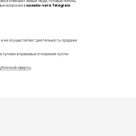
ржке отвечают живые люди, готовые помочь
бым вопросам в
онлайн-чате Telegram
.
м и не осуществляет деятельность продажи
вступаем в правовые отношения купли-
убличной оферты
.