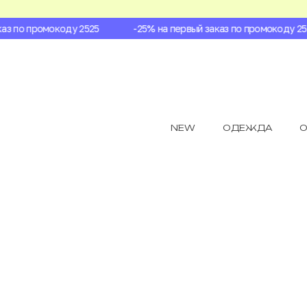
з по промокоду 2525
-25% на первый заказ по промокоду 2525
NEW
ОДЕЖДА
О