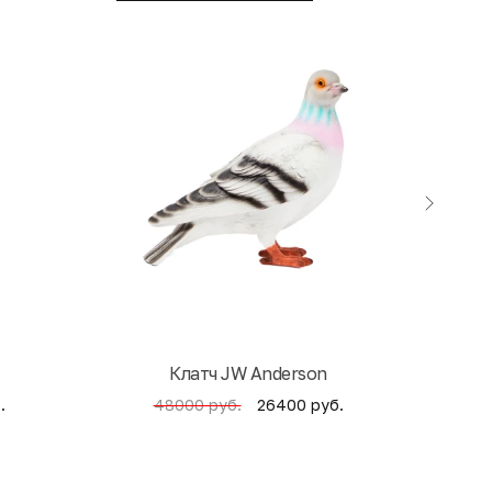
Клатч JW Anderson
Кни
.
26400 руб.
48000 руб.