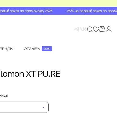
вый заказ по промокоду 2525
-25% на первый заказ по промок
БРЕНДЫ
ОТЗЫВЫ
9592
lomon XT PU.RE
аницы