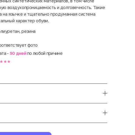
енных синтетических материалов, в том числе
чную воздухопроницаемость и долговечность. Такие
ра на язычке и тщательно продуманная система
альный характер обуви.
олиуретан, резина
оответствует фото
ата -
90 дней
по любой причине
★★★