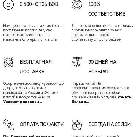
9 500+ ОТЗЫВОВ
100%
СООТВЕТСТВИЕ
Нам доверяют тысячи клиентов на
Для размещения в каталоге товары
протяжении долгих лет, как
продавцов проходят процесс
постоянные клиенты, так и
верификации - товары
известные блогеры и стилисты.
соответствуют фотографиям.
БЕСПЛАТНАЯ
90 ДНЕЙ НА
ДОСТАВКА
ВОЗВРАТ
Оформляем доставку курьером до
Передумали? Не
двери, в пункты выдачи с
проблема. Гарантия бесплатного
примеркой по России и СНГ, или
обмена и возврата по любой
почтой в любую точку мира.
причине к вашим услугам.
Узнать
Условия доставки...
больше...
ОПЛАТА ПО ФАКТУ
ВСЕГДА НА СВЯЗИ
При
Депозитной доставке
Никаких роботов — в нашей