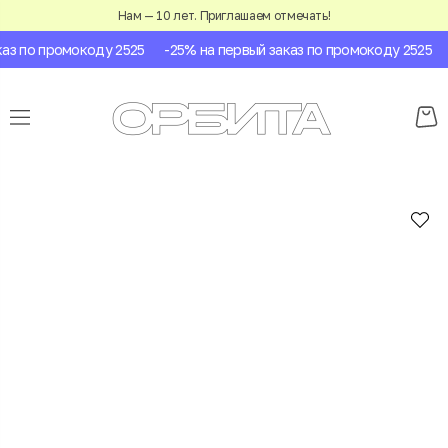
Нам — 10 лет. Приглашаем отмечать!
з по промокоду 2525
-25% на первый заказ по промокоду 2525
-