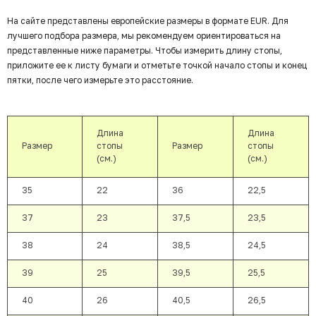
На сайте представлены европейские размеры в формате EUR. Для
лучшего подбора размера, мы рекомендуем ориентироваться на
представленные ниже параметры. Чтобы измерить длину стопы,
приложите ее к листу бумаги и отметьте точкой начало стопы и конец
пятки, после чего измерьте это расстояние.
Длина
Длина
Размер
стопы
Размер
стопы
(см.)
(см.)
35
22
36
22,5
37
23
37,5
23,5
38
24
38,5
24,5
39
25
39,5
25,5
40
26
40,5
26,5