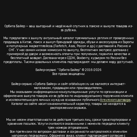
Орбита Байер — ваш выгодный и надёжный спутник в поиске и выкупе товаров из-
за рубежа.
Мы предлагаем к выкупу актуальный каталог премиальных реплик от проверенных
продавцов в Китае, поиск и выкуп брендовой одежды, обуви и аксессуаров из Европы
и популярных маркетплейсов (Farfetch, Asos, Poizon и др.) с доставкой в Россию и
СНГ. У нас самая низкая комиссия по выкупу, бесплатная экспресс доставка с
примеркой до двери и возможность оплаты при получении, гарантия качества и
бесплатный возврат. Доставка через СДЭК, Boxberry, курьером по России без
предоплаты. Тысячи довольных клиентов подтверждают: мы делаем моду доступной.
Байер-сервис "Орбита Байер" © 2016-2026
Все права защищены
Байер-сервис «Орбита Байер» и сайт orbitabuyer.ru не являются интернет-
магазином, продавцом или производителем.
Мы оказываем информационно-консультационные услуги по организации и
оформлению выкупа товаров из-за рубежа по индивидуальному поручению клиента
и исключительно для личных нужд на основании публичного
Агентского договора
.
Каталог на сайте носит ознакомительный характер, товары не находятся в
распоряжении сервиса.
Мы не несем ответственности за действия третьих лиц, сроки транспортировки и
хранение посылок. Услуги считаются оказанными с момента передачи клиенту
трек-номера отправления.
Все претензии по вопросам доставки и сохранности направляются клиентом
напрямую перевозчику. Оформляя заказ, клиент подтверждает согласие с