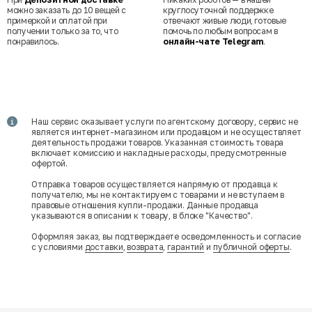
можно заказать до 10 вещей с
круглосуточной поддержке
примеркой и оплатой при
отвечают живые люди, готовые
получении только за то, что
помочь по любым вопросам в
понравилось.
онлайн-чате Telegram
.
Наш сервис оказывает услуги по агентскому договору, сервис не
является интернет-магазином или продавцом и не осуществляет
деятельность продажи товаров. Указанная стоимость товара
включает комиссию и накладные расходы, предусмотренные
офертой.
Отправка товаров осуществляется напрямую от продавца к
получателю, мы не контактируем с товарами и не вступаем в
правовые отношения купли-продажи. Данные продавца
указываются в описании к товару, в блоке "Качество".
Оформляя заказ, вы подтверждаете осведомленность и согласие
с условиями
доставки
,
возврата
,
гарантий
и
публичной оферты
.