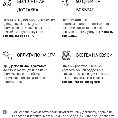
БЕСПЛАТНАЯ
90 ДНЕЙ НА
ДОСТАВКА
ВОЗВРАТ
Оформляем доставку курьером до
Передумали? Не
двери, в пункты выдачи с
проблема. Гарантия бесплатного
примеркой по России и СНГ, или
обмена и возврата по любой
почтой в любую точку мира.
причине к вашим услугам.
Узнать
Условия доставки...
больше...
ОПЛАТА ПО ФАКТУ
ВСЕГДА НА СВЯЗИ
При
Депозитной доставке
Никаких роботов — в нашей
можно заказать до 10 вещей с
круглосуточной поддержке
примеркой и оплатой при
отвечают живые люди, готовые
получении только за то, что
помочь по любым вопросам в
понравилось.
онлайн-чате Telegram
.
Наш сервис оказывает услуги по агентскому договору, сервис не
является интернет-магазином или продавцом и не осуществляет