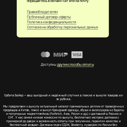
обращайтесь в онлайн-чат или на почту.
Правообладателям
Публичный договор-оферты
Политика конфиденциальности
Согласие на обработку персональных данных
Доступны
другие способы оплаты
Орбита Байер — ваш выгодный и надёжный спутник в поиске и выкупе товаров из-
за рубежа.
Мы предлагаем к выкупу актуальный каталог премиальных реплик от проверенных
продавцов в Китае, поиск и выкуп брендовой одежды, обуви и аксессуаров из Европы
и популярных маркетплейсов (Farfetch, Asos, Poizon и др.) с доставкой в Россию и
СНГ. У нас самая низкая комиссия по выкупу, бесплатная экспресс доставка с
примеркой до двери и возможность оплаты при получении, гарантия качества и
бесплатный возврат. Доставка через СДЭК, Boxberry, курьером по России без