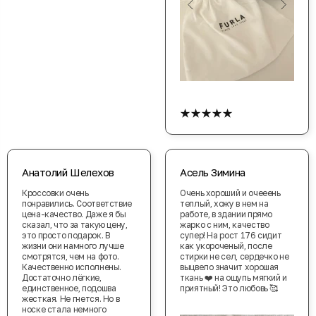
★★★★★
Анатолий Шелехов
Асель Зимина
Кроссовки очень
Очень хороший и очееень
понравились. Соответствие
теплый, хожу в нем на
цена-качество. Даже я бы
работе, в здании прямо
сказал, что за такую цену,
жарко с ним, качество
это просто подарок. В
супер! На рост 176 сидит
жизни они намного лучше
как укороченый, после
смотрятся, чем на фото.
стирки не сел, сердечко не
Качественно исполнены.
выцвело значит хорошая
Достаточно лёгкие,
ткань ❤️ на ощупь мягкий и
единственное, подошва
приятный! Это любовь 🥰
жесткая. Не гнется. Но в
носке стала немного