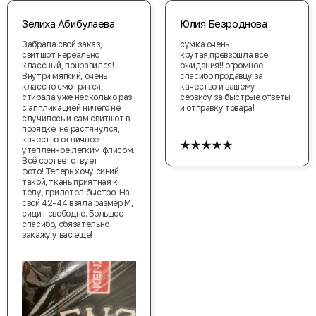
Зелиха Абибулаева
Юлия Безроднова
Забрала свой заказ,
сумка очень
свитшот нереально
крутая,превзошла все
классный, понравился!
ожидания!!!огромное
Внутри мягкий, очень
спасибо продавцу за
классно смотрится,
качество и вашему
стирала уже несколько раз
сервису за быстрые ответы
с аппликацией ничего не
и отправку товара!
случилось и сам свитшот в
порядке, не растянулся,
★★★★★
качество отличное
утепленное легким флисом.
Всё соответствует
фото! Теперь хочу синий
такой, ткань приятная к
телу, прилетел быстро! На
свой 42-44 взяла размер М,
сидит свободно. Большое
спасибо, обязательно
закажу у вас еще!