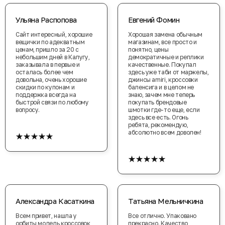
Ульяна Распопова
Евгений Фомин
Сайт интересный, хорошие
Хорошая замена обычным
вещички по адекватным
магазинам, все просто и
ценам, пришло за 20 с
понятно, цены
небольшим дней в Калугу,
демократичные и реплики
заказывала в первые и
качественные. Покупал
осталась более чем
здесь уже таби от маржелы,
довольна, очень хорошие
джинсы amiri, кроссовки
скидки по купонам и
баленсига и в целом не
поддержка всегда на
знаю, зачем мне теперь
быстрой связи по любому
покупать брендовые
вопросу.
шмотки где-то еще, если
здесь все есть. Огонь
ребята, рекомендую,
★★★★★
абсолютно всем доволен!
★★★★★
Александра Касаткина
Татьяна Мельничкина
Всем привет, нашла у
Все отлично. Упаковано
орбиты модель кроссовок
прекрасно. Качество