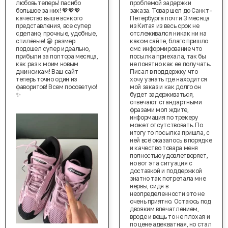
любовь теперь! пасибо
проблемой задержки
большое за них! 💖💖💖
заказа. Товар шел до Санкт-
качество выше всякого
Петербурга почти 3 месяца
представления, все супер
из Китая из весь срок не
сделано, прочные, удобные,
отслеживался никак ни на
стилёвые! 😁 размер
каком сайте, благо пришло
подошел супер идеально,
смс информирование что
прибыли за полтора месяца,
посылка приехала, так бы
как раз к моим новым
не понятно как ее получать.
джинсикам! Ваш сайт
Писал в поддержку что
теперь точно один из
хочу узнать где находится
фаворитов! Всем посоветую!
мой заказ и как долго он
✨
будет задерживаться,
отвечают стандартными
фразами мол ждите,
информация по трекеру
может отсутствовать. По
итогу то посылка пришла, с
ней всё оказалось в порядке
и качество товара меня
полностью удовлетворяет,
но вот эта ситуация с
доставкой и поддержкой
знатно так потрепала мне
нервы, сидя в
неопределенности это не
очень приятно. Остаюсь под
двояким впечатлением,
вроде и вещь то не плохая и
по цене адекватная, но стал