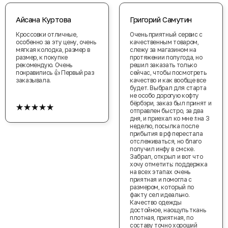
Айсана Куртова
Григорий Самутин
Кроссовки отличные,
Очень приятный сервис с
особенно за эту цену, очень
качественным товаром,
мягкая колодка, размер в
слежу за магазином на
размер, к покупке
протяжении полугода, но
рекомендую. Очень
решил заказать только
понравились 👍 Первый раз
сейчас, чтобы посмотреть
заказывала.
качество и как вообще все
будет. Выбрал для старта
не особо дорогую кофту
★★★★★
бёрбэри, заказ был принят и
отправлен быстро, за два
дня, и приехал ко мне ±на 3
неделю, посылка после
прибытия в рф перестала
отслеживаться, но благо
получил инфу в смске.
Забрал, открыл и вот что
хочу отметить: поддержка
на всех этапах очень
приятная и помогла с
размером, который по
факту сел идеально.
Качество одежды
достойное, наощупь ткань
плотная, приятная, по
составу точно хороший