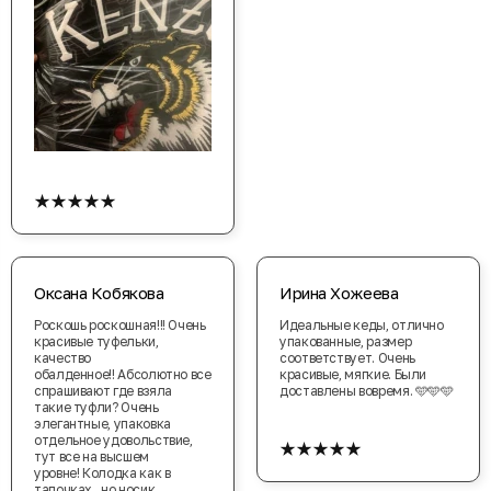
★★★★★
Оксана Кобякова
Ирина Хожеева
Роскошь роскошная!!! Очень
Идеальные кеды, отлично
красивые туфельки,
упакованные, размер
качество
соответствует. Очень
обалденное!! Абсолютно все
красивые, мягкие. Были
спрашивают где взяла
доставлены вовремя. 🩵🩵🩵
такие туфли? Очень
элегантные, упаковка
★★★★★
отдельное удовольствие,
тут все на высшем
уровне! Колодка как в
тапочках , но носик