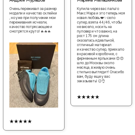
Очень переживал за размер
Купила через вас пальто
модели и качество склейки
Макс Мара и это теперь моя
, но уже при получении мои
новая любовь ❤️✨село
переживания исчезли,
супер, взяла 44/46, чтобы
качество потрясающее и
не висело, носить на
смотрятся круто! 🔥🔥🔥
пуловер и что важно, на
рост 175 см длина
оказалась идеальной,
отличный материал
и качество супер, приехало
в красивой коробочке, с
фирменным ярлыками 😍😍
шло до Москвы около
месяца, в живую очень
стильно выглядит! Спасибо
вам, буду еще у вас
заказывать! 😉👌
★★★★★
★★★★★