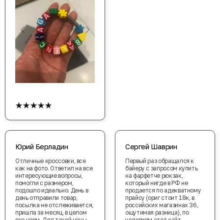
★★★★★
Юрий Берладин
Сергей Шаврин
Отличные кроссовки, все
Первый раз обращался к
как на фото. Ответил на все
байеру с запросом купить
интересующие вопросы,
на фарфетче рюкзак,
помогли с размером,
который нигде в РФ не
подошло идеально. День в
продается по адекватному
день отправили товар,
прайсу (ориг стоит 18к, в
посылка не отслеживается,
российских магазинах 36,
пришла за месяц, в целом
ощутимая разница), по
все норм. Для такой цены
условиям этот сайт