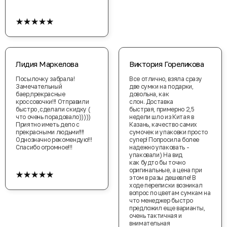
★★★★★
Лидия Маркелова
Виктория Гореликова
Посылочку забрала!
Все отлично, взяла сразу
Замечательный
две сумки на подарки,
баер,прекрасные
довольна, как
кроссовочки!!! Отправили
слон. Доставка
быстро ,сделали скидку (
быстрая, примерно 2,5
что очень порадовало)))))
недели шло из Китая в
Приятно иметь дело с
Казань, качество самих
прекрасными людьми!!!!
сумочек и упаковки просто
Однозначно рекомендую!!!
супер! Попросила более
Спасибо огромное!!!
надежно упаковать -
упаковали) На вид
как будто бы точно
★★★★★
оригинальные, а цена при
этом в разы дешевле! В
ходе переписки возникал
вопрос по цветам сумкам на
что менеджер быстро
предложил еще варианты,
очень тактичная и
внимательная