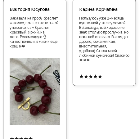
Виктория Юсупова
Карина Корчагина
Заказала на пробу браслет
Пользуюсь уже 2-месяца
жакмюс, пришел в стильной
купленной у вас сумочкой
упаковке, сам браслет
Balenciaga, всё хорошо не
красивый. Яркий, на
знаб столько прослужит, но
лето. Рекомендую 👌
пока всё отлично. Выглядит
качественный, в жизни еще
дорого, кожа мягкая,
краше ❤️
вместительная,
удобная) Стала моей
любимой сумочкой! Спасибо
💋💋💋
★★★★★
★★★★★