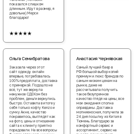
показался слишком
длинным. Идут в размер, я
довольна) Мерси
благодарю!
★★★★★
Ольга Семибратова
Анастасия Чернявская
Заказала через этот
Самый лучший баер в
сайт одежду онлайн
РФ:большой выбор копий
впервые, потребовалась
премиум и люкс брендов по
100% предоплата, доставка
самым низким ценам на
с примеркой. Подошло не
рынке, даже не
всё, тут же вернула
рассчитывала получить
ненужное СДЕКом без
такое безупречное
проблем, деньги вернулись
качество глядя на цены, все
быстро. Оставила в итоге у
мои ожидания сполна
себя только кофту Kenzo и
оправданы. Доставка
сумку Акне, качество
молниеносная, получила за
понравилось, выглядят как
24 дня посылку из Китая в
на фото, цены и отношение
Тюмень. Благодарю за
сайта к клиенту приятно
комфортный сервис и
порадовали. На все вопросы
ассортимент, сервис на