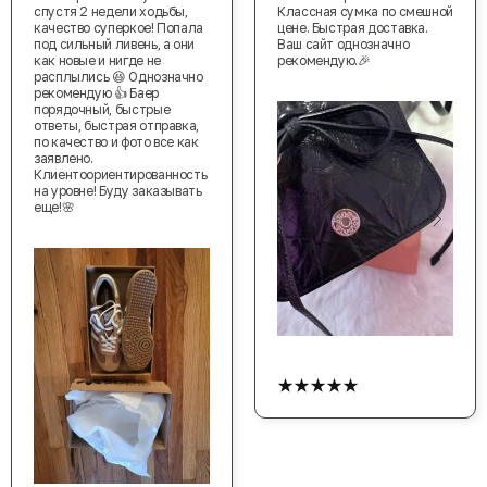
спустя 2 недели ходьбы,
Классная сумка по смешной
качество суперкое! Попала
цене. Быстрая доставка.
под сильный ливень, а они
Ваш сайт однозначно
как новые и нигде не
рекомендую.🎉
расплылись 😆 Однозначно
рекомендую 👍 Баер
порядочный, быстрые
ответы, быстрая отправка,
по качество и фото все как
заявлено.
Клиентоориентированность
на уровне! Буду заказывать
еще!🌸
★★★★★