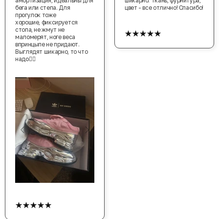
амортизация, идеальны для
шикарно. Ткань, фурнитура,
бега или степа. Для
цвет - все отлично! Спасибо!
прогулок тоже
хорошие, фиксируется
★★★★★
стопа, не жмут не
маломерят, ноге веса
впринцыпе не придают.
Выглядят шикарно, то что
надо👍🏻
★★★★★