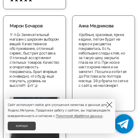
Мирон Бочаров
Анна Медникова
🏅🌞👍 Замечательный
Удобные, красивые, яркие
магазин с широким выбором
кедики, летом будет не
вещей. Качественное
жарко и расцветка
обслуживание, отличный
понравилась. Есть
сервис, быстрая доставка.
небольшие следы клея, но
Отличный ассортимент
за такую цену закрыла
стильных товаров. Качество
глаза на это. При носке
и оперативность
никто кроме меня и не
понравилась. Брал впервые
заметит. Посылка из Китая
и очевидно, что буду ещё
до Ростова шла полтора
покупать, уровень на
месяца. 38 р брала по сетке
высоте!!!! 👍🏅🤝
с сайта, не маломерит.
★★★★★
Сайт использует cookie для улучшения качества и данные для
Яндекс.Метрика. Продолжая работу с сайтом, вы подтверждаете
осведомленность и согласие с
Политикой обработки данных
.
ХОРОШО