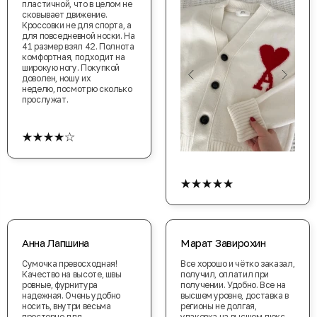
пластичной, что в целом не
сковывает движение.
Кроссовки не для спорта, а
для повседневной носки. На
41 размер взял 42. Полнота
комфортная, подходит на
широкую ногу. Покупкой
доволен, ношу их
неделю, посмотрю сколько
прослужат.
★★★★☆
★★★★★
Анна Лапшина
Марат Завирохин
Сумочка превосходная!
Все хорошо и чётко заказал,
Качество на высоте, швы
получил, оплатил при
ровные, фурнитура
получении. Удобно. Все на
надежная. Очень удобно
высшем уровне, доставка в
носить, внутри весьма
регионы не долгая,
просторно для
упаковка на высшем люкс