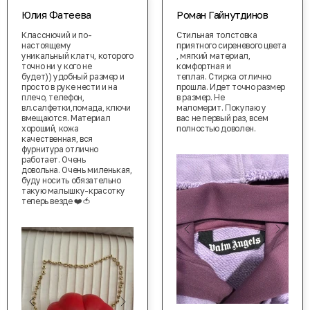
Юлия Фатеева
Роман Гайнутдинов
Класснючий и по-
Стильная толстовка
настоящему
приятного сиреневого цвета
уникальный клатч, которого
, мягкий материал,
точно ни у кого не
комфортная и
будет)) удобный размер и
теплая. Стирка отлично
просто в руке нести и на
прошла. Идет точно размер
плечо, телефон,
в размер. Не
вл.салфетки,помада, ключи
маломерит. Покупаю у
вмещаются. Материал
вас не первый раз, всем
хороший, кожа
полностью доволен.
качественная, вся
фурнитура отлично
работает. Очень
довольна. Очень миленькая,
буду носить обязательно
такую малышку-красотку
теперь везде ❤️🍅