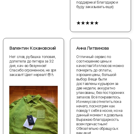
поддержка! Благодарю и
буду заказывать еще)
★★★★★
Валентин Кохановский
Анна Литвинова
Нет слов, рубашка топовая,
Отличный сервис по
долетела до питера за 32
соотношению цены и
дня, кач-во безумное!
качества! Из плюсов: можно
Спасибо огроменное, не зря
померить до оплаты,
заказал! Цвет нереал! 😎🫰
хорошие цены, большой
выбор. Вещи были
доставлены курьером за
две недели, аккуратно
упакованы, без посторонних
запахов. Всё понравилось.
Из минусов отметить пока
нечего, посмотрим как
поведут себя в носке, но на
данный момент я довольна.
Выражаю благодарность
всем причастным!
Обязательно обращусь к
вам еще!