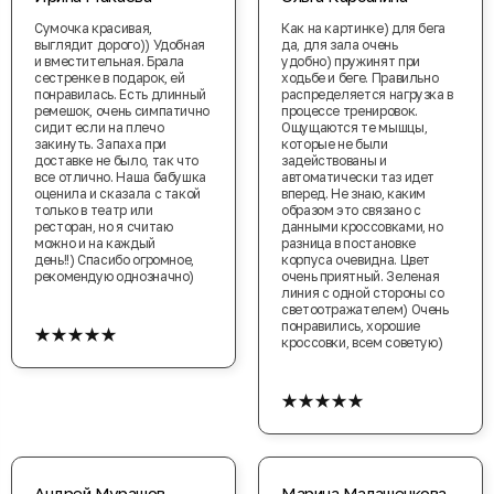
Сумочка красивая,
Как на картинке) для бега
выглядит дорого)) Удобная
да, для зала очень
и вместительная. Брала
удобно) пружинят при
сестренке в подарок, ей
ходьбе и беге. Правильно
понравилась. Есть длинный
распределяется нагрузка в
ремешок, очень симпатично
процессе тренировок.
сидит если на плечо
Ощущаются те мышцы,
закинуть. Запаха при
которые не были
доставке не было, так что
задействованы и
все отлично. Наша бабушка
автоматически таз идет
оценила и сказала с такой
вперед. Не знаю, каким
только в театр или
образом это связано с
ресторан, но я считаю
данными кроссовками, но
можно и на каждый
разница в постановке
день!!) Спасибо огромное,
корпуса очевидна. Цвет
рекомендую однозначно)
очень приятный. Зеленая
линия с одной стороны со
светоотражателем) Очень
★★★★★
понравились, хорошие
кроссовки, всем советую)
★★★★★
Андрей Мурашов
Марина Малашенкова