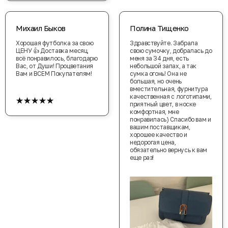
Михаил Быков
Полина Тищенко
Хорошая футболка за свою
Здравствуйте. Забрала
ЦЕНУ 👍 Доставка месяц,
свою сумочку, добралась до
всё понравилось, благодарю
меня за 34 дня, есть
Вас, от Души! Процветания
небольшой запах, а так
Вам и ВСЕМ Покупателям!
сумка огонь! Она не
большая, но очень
вместительная, фурнитура
★★★★★
качественная с логотипами,
приятный цвет, в носке
комфортная, мне
понравилась) Спасибо вам и
вашим поставщикам,
хорошее качество и
недорогая цена,
обязательно вернусь к вам
еще раз!