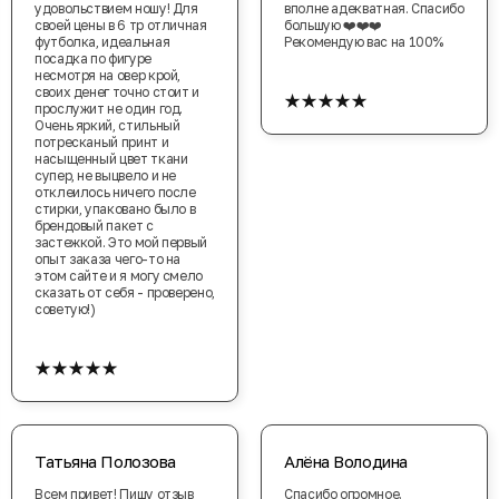
удовольствием ношу! Для
вполне адекватная. Спасибо
своей цены в 6 тр отличная
большую ❤️❤️❤️
футболка, идеальная
Рекомендую вас на 100%
посадка по фигуре
несмотря на овер крой,
★★★★★
своих денег точно стоит и
прослужит не один год.
Очень яркий, стильный
потресканый принт и
насыщенный цвет ткани
супер, не выцвело и не
отклеилось ничего после
стирки, упаковано было в
брендовый пакет с
застежкой. Это мой первый
опыт заказа чего-то на
этом сайте и я могу смело
сказать от себя - проверено,
советую!)
★★★★★
Татьяна Полозова
Алёна Володина
Всем привет! Пишу отзыв
Спасибо огромное.