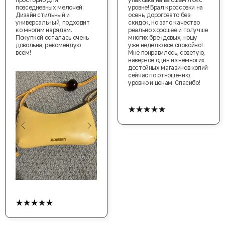
повседневных мелочей.
уровне! Брал кроссовки на
Дизайн стильный и
осень, дороговато без
универсальный, подходит
скидок, но зато качество
ко многим нарядам.
реально хорошее и получше
Покупкой осталась очень
многих брендовых, ношу
довольна, рекомендую
уже неделю все спокойно!
всем!
Мне понравилось, советую,
наверное один из немногих
достойных магазинов копий
сейчас по отношению,
уровню и ценам. Спасибо!
★★★★★
★★★★★