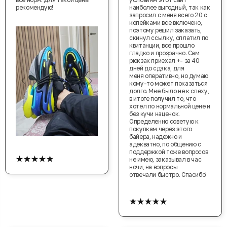
рекомендую!
наиболее выгодный, так как
запросил с меня всего 20 с
копейками все включено,
поэтому решил заказать,
скинул ссылку, оплатил по
квитанции, все прошло
гладко и прозрачно. Сам
рюкзак приехал +- за 40
дней до сдэка, для
меня оперативно, но думаю
кому-то может показаться
долго. Мне было не к спеху,
в итоге получил то, что
хотел по нормальной цене и
без кучи наценок.
Определенно советую к
покупкам через этого
байера, надежно и
адекватно, по общению с
поддержкой тоже вопросов
★★★★★
не имею, заказывал в час
ночи, на вопросы
отвечали быстро. Спасибо!
★★★★★