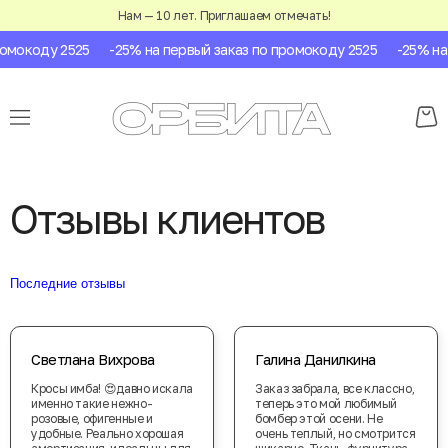
Нам — 10 лет. Приглашаем отмечать!
коду 2525
-25% на первый заказ по промокоду 2525
-25% на пер
Отзывы клиентов
Последние отзывы
Светлана Вихрова
Галина Данилкина
Кросы имба! 😍давно искала
Заказ забрала, все классно,
именно такие нежно-
теперь это мой любимый
розовые, офигенные и
бомбер этой осени. Не
удобные. Реально хорошая
очень теплый, но смотрится