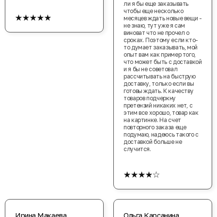
ли я бы еще заказывать
чтобы еще несколько
★★★★★
месяцев ждать новые вещи -
не знаю, тут уже я сам
виноват что не прочел о
сроках. Поэтому если кто-
то думает заказывать, мой
опыт вам как пример того,
что может быть с доставкой
и я бы не советовал
рассчитывать на быструю
доставку, только если вы
готовы ждать. К качеству
товаров подчеркну
претензий никаких нет, с
этим все хорошо, товар как
на картинке. На счет
повторного заказа еще
подумаю, надеюсь такого с
доставкой больше не
случится.
★★★★☆
Ирина Макаева
Ольга Карсанина