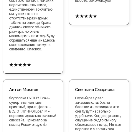
быстро отвечают, никаких
высоте, рекомендую!
недочетов не выявила,
единственное что считаю
★★★★★
минусом так это
отсутствие размерных
таблиц на одежде, брала
джинсы своего обычного
размера, но очень
маломерили по итогу. Буду
обращаться еще и надеюсь
мое пожелание примут к
сведению. Спасибо.
★★★★★
Антон Михеев
Светлана Смирнова
Футболка СУПЕР! Ткань
Первый раз у вас
супер плотная, цвет
заказываю, выбрала
приятный, принт, фасон -
балетки и не ожидала что
ВСЕ ОТЛИЧНО! Брал М -
они будут настолько
подошло идеально, качовый
удобными. Когда одеваешь,
оверсайз. Приехало за
ощущение будто бы ногу
месяц. Рекомендую 👍
обволакивает плед. Мягкая
подошва и мягкая кожа