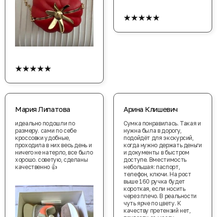
★★★★★
★★★★★
Мария Липатова
Арина Клишевич
идеально подошли по
Сумка понравилась. Такая и
размеру. сами по себе
нужна была в дорогу,
кроссовки удобные,
подойдёт для экскурсий,
проходила в них весь день и
когда нужно держать деньги
ничего не натерло, все было
и документы в быстром
хорошо. советую, сделаны
доступе. Вместимость
качественно 👍
небольшая: паспорт,
телефон, ключи. На рост
выше 160 ручка будет
короткая, если носить
через плечо. В реальности
чуть ярче по цвету. К
качеству претензий нет,