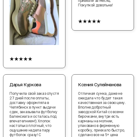
привезли за месяц.
Покупкой довольна!
★★★★★
★★★★★
Дарья Куркова
Ксения Сулейманова
Получила свой заказ спустя
Отличная сумка, даже не
27 дней после оплаты,
ожидала что будет такая
доставку оформляла в
качественная за свою цену.
Челябинск в пункт выдачи
Вполне добротный
сдек, заказывала футболку
заводской Китай со всеми
Баленсиага и осталась под
бирочками, внутри есть
впечателнием!) Хлопок
карманы на молнии,
настолько плотный, что
упаковано в фирменную
ощущение надела пару
коробку, приехало быстро,
футболок сразу! С
сделано все на 5+ цена