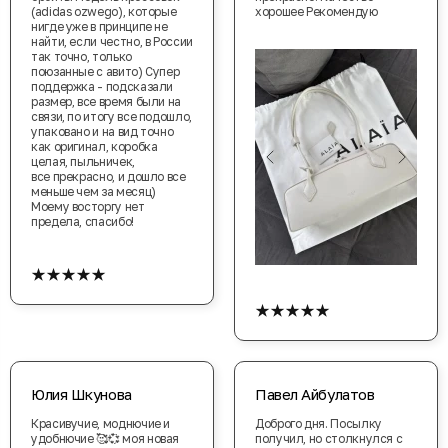
(adidas ozwego), которые
хорошее Рекомендую
нигде уже в принципе не
найти, если честно, в России
так точно, только
поюзанные с авито) Супер
поддержка - подсказали
размер, все время были на
связи, по итогу все подошло,
упаковано и на вид точно
как оригинал, коробка
целая, пыльничек,
все прекрасно, и дошло все
меньше чем за месяц)
Моему восторгу нет
предела, спасибо!
★★★★★
★★★★★
Юлия Шкунова
Павел Айбулатов
Красивучие, моднючие и
Доброго дня. Посылку
удобнючие 🥰💞 моя новая
получил, но столкнулся с