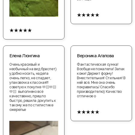
★★★★★
★★★★★
Елена Люнгина
Вероника Агапова
Очень красивый и
Фантастическая сумка!
необычный на вид браслет)
Вообще не пожалела! Запах
удобно носить, надела
кожи! Держит форму!
очень легко, не спадает,
Вместительная! Стильная! В
упаковочка классная!!!
ней всё. Мне она очень
советую к покупке 🫶🏻🫶🏻
понравилась! Спасибо
🫶🏻 выполнено всë
производителю) Качество
качественно, пришло
отличное☺️
быстро, решила докупить к
такому же по стилистике
★★★★★
ожерелье