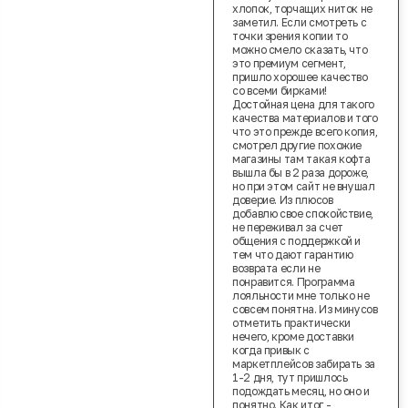
хлопок, торчащих ниток не
заметил. Если смотреть с
точки зрения копии то
можно смело сказать, что
это премиум сегмент,
пришло хорошее качество
со всеми бирками!
Достойная цена для такого
качества материалов и того
что это прежде всего копия,
смотрел другие похожие
магазины там такая кофта
вышла бы в 2 раза дороже,
но при этом сайт не внушал
доверие. Из плюсов
добавлю свое спокойствие,
не переживал за счет
общения с поддержкой и
тем что дают гарантию
возврата если не
понравится. Программа
лояльности мне только не
совсем понятна. Из минусов
отметить практически
нечего, кроме доставки
когда привык с
маркетплейсов забирать за
1-2 дня, тут пришлось
подождать месяц, но оно и
понятно. Как итог -