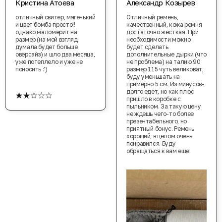
Кристина Атоева
Александр Козырев
отличный свитер, мягенький
Отличный ремень,
и цвет бомба просто!!
качественный, кожа ремня
однако маломерит на
достаточно жесткая. При
размер (на мой взгляд,
необходимости можно
думала будет больше
будет сделать
оверсайз) и шло два месяца,
дополнительные дырки (что
уже потеплело и уже не
не проблема) на талию 90
поносить :')
размер 115 чуть великоват,
буду уменьшать на
примерно 5 см. Из минусов-
★★☆☆☆
долго едет, но как плюс
пришло в коробке с
пыльником. За такую цену
не ждешь чего-то более
презентабельного, но
приятный бонус. Ремень
хороший, в целом очень
понравился. Буду
обращаться к вам еще.