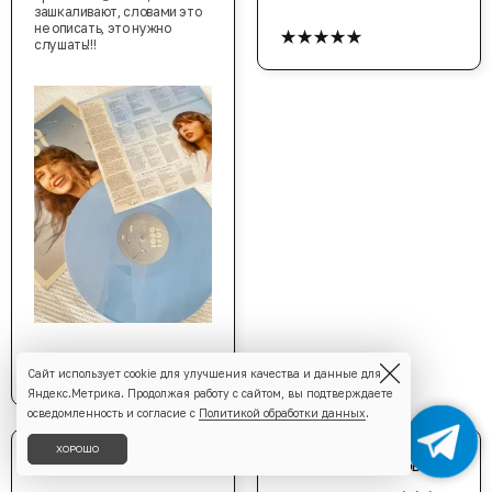
зашкаливают, словами это
★★★★★
не описать, это нужно
слушать!!!
★★★★★
Сайт использует cookie для улучшения качества и данные для
Яндекс.Метрика. Продолжая работу с сайтом, вы подтверждаете
осведомленность и согласие с
Политикой обработки данных
.
ХОРОШО
Андрей Архипов
Маргарита Волкова