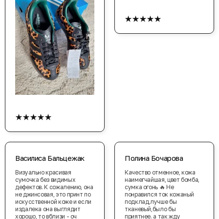
★★★★★
★★★★★
Василиса Бальцежак
Полина Бочарова
Визуально красивая
Качество отменное, кожа
сумочка без видимых
наимегчайшая, цвет бомба,
дефектов. К сожалению, она
сумка огонь 🔥 Не
не джинсовая, это принт по
понравился ток кожаный
искусственной коже и если
подклад,лучше бы
издалека она выглядит
тканевый,было бы
хорошо, то вблизи - оч
приятнее. а так жду