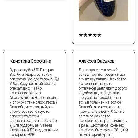
★★★★★
Кристина Сорокина
Алексей Васьков
Здравствуйте! 🥰 Еще раз
Делаю уже повторный
Вас благодарю за такую
заказ, честно говоря снова
оперативную доставочку! 🥰
приятно удивили. Качество
У Вас безупречный сервис:
исполнения просто
оперативно, четко,
отличное! Выглядит дорого
профессионально.
и добротно, все детали
Абсолютное к Вам доверие
аккуратно проработаны,
и спокойствие сложилось )
точь в точь как на фотке.
Спасибо, что каждый раз
Спасибо что сохраняете
этому соответствуете,
нормальную цену. Обычно
способствуете и
за такое качество
становитесь лучше и лучше
приходится переплачивать
)) Благодаря Вам у меня
в разы. Доставка, конечно,
идеальный ДР с идеальным
не самая быстрая – 38 дней
подарком 🎁💝
до Екатеринбурга, в