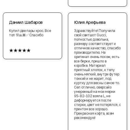
Даниил Шабаров
Юлия Арефьева
Купил две пары крос. Все
Здравствуйте! Получила
топ 💯🙏🏾✅ Спасибо
свой свитшот Gucci,
полностью довольна,
размеру соответствует и
★★★★★
отличное качество, спасибо
производителю. На
оригинал очень похож, есть
все бирки, пришло в
коробке. Материал
приятный хлопок, к телу
очень мягкий, внутри футер
тонкий и не жарит, под
куртку для весны самое то.
Сел отлично, оверсайз
умеренный на мои мерки
95-82-102 взяла L, не
деформируется после
стирки, цвет не потерялся, с
принтом все хорошо.
Прекрасная кофта, всем
рекомендую!