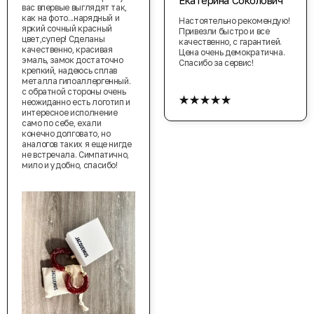
вас впервые выглядят так,
как на фото...нарядный и
Настоятельно рекомендую!
яркий сочный красный
Привезли быстро и все
цвет,супер! Сделаны
качественно, с гарантией.
качественно, красивая
Цена очень демократична.
эмаль, замок достаточно
Спасибо за сервис!
крепкий, надеюсь сплав
металла гипоаллергенный.
★★★★★
с обратной стороны очень
неожиданно есть логотип и
интересное исполнение
само по себе, ехали
конечно долговато, но
аналогов таких я еще нигде
не встречала. Симпатично,
мило и удобно, спасибо!