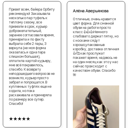
Привет всем, байера Орбиту
Алёна Аверьянова
рекомендую! Заказывала
несколько пар туфель к
Отличные, очень нравится
теплому сезону, все
цвет форма. Для сменной
привезли в срок, курьер
обуви на работе просто
доброжелательный,
класс 👍👍👍Немного
заранее согласовали время,
слабовато держат пятку, но
примерила и по факту
с носками сядут
выбрала себе 2 пары, 3
хорошо,упакованыв
вернула (не моя форма
коробку, доставка отличная
оказалась и одна пара
👍🥰 как прослужат
слишком большая),
покажет время, надеюсь не
оплатила картой курьеру,
на один месяц как это у нас
мне всё понравилось,
сейчас происходит с
спасибо. К возврату
качеством обуви. Спасибо
неподошедшего вопросов не
🌺
возникло, курьер просто
забрал и попрощался. В
купленных туфлях еще не
ходила, но пока
расхаживала и примеряла
по размеру все супер.
Спасибо!
★★★★★