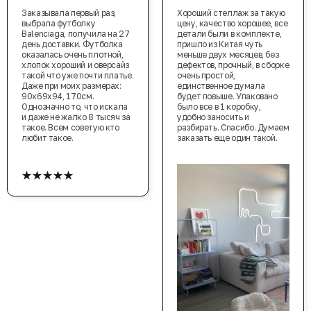
Заказывала первый раз,
Хороший стеллаж за такую
выбрала футболку
цену, качество хорошее, все
Balenciaga, получила на 27
детали были в комплекте,
день доставки. Футболка
пришло из Китая чуть
оказалась очень плотной,
меньше двух месяцев, без
хлопок хороший и оверсайз
дефектов, прочный, в сборке
такой что уже почти платье.
очень простой,
Даже при моих размерах:
единственное думала
90х69х94, 170см.
будет повыше. Упаковано
Однозначно то, что искала
было все в 1 коробку,
и даже не жалко 8 тысяч за
удобно заносить и
такое. Всем советую кто
разбирать. Спасибо. Думаем
любит такое.
заказать еще один такой.
★★★★★