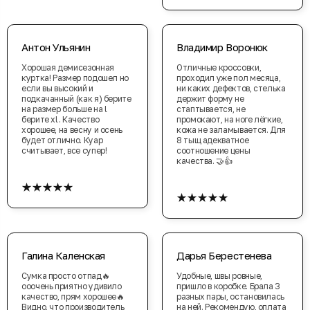
Антон Ульянин
Владимир Воронюк
Хорошая демисезонная
Отличные кроссовки,
куртка! Размер подошел но
проходил уже пол месяца,
если вы высокий и
ни каких дефектов, стелька
подкачанный (как я) берите
держит форму не
на размер больше на l
стаптывается, не
берите xl. Качество
промокают, на ноге лёгкие,
хорошее, на весну и осень
кожа не заламывается. Для
будет отлично. Куар
8 тыщ адекватное
считывает, все супер!
соотношение цены
качества. 🤝👍
★★★★★
★★★★★
Галина Каленская
Дарья Берестенева
Сумка просто отпад🔥
Удобные, швы ровные,
ооочень приятно удивило
пришло в коробке. Брала 3
качество, прям хорошее🔥
разных пары, остановилась
Видно, что производитель
на ней. Рекомендую, оплата