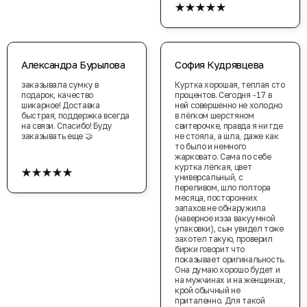
★★★★★
Александра Бурылова
София Кудрявцева
заказывала сумку в
Куртка хорошая, теплая сто
подарок, качество
процентов. Сегодня -17 в
шикарное! Доставка
ней совершенно не холодно
быстрая, поддержка всегда
в лёгком шерстяном
на связи. Спасибо! Буду
свитерочке, правда я ни где
заказывать еще 🤝
не стояла, а шла, даже как
то было и немного
жарковато. Сама по себе
★★★★★
куртка лёгкая, цвет
универсальный, с
переливом, шло полтора
месяца, посторонних
запахов не обнаружила
(наверное изза вакуумной
упаковки), сын увидел тоже
захотел такую, проверил
бирки говорит что
показывает оригинальность.
Она думаю хорошо будет и
на мужчинах и на женщинах,
крой обычный не
приталенно. Для такой