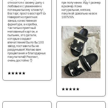
относится к своему делу с
при получении. Идут размер
любовью и с уважением к
в размер. Кожа
потенциальному клиенту!
натуральная, мягкие,
Восторг, просто восторг!!! 👍
покупкой довольна на все
Невероятно приятная
100%%%
замша, качественная
фурнитура, а коробка,
тактильно приятный
мелованный картон, и
пыльник, это детали,
которые создают
впечатление! Было бы 100
звёзд, поставила бы не
раздумывая! Желаю вам
процветания и благодарных
покупателей! Респект,
очень достойно 👌
★★★★★
★★★★★