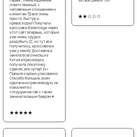
сервис, очень надежный,
за свои деньги топ
ответственный, с
человечным отношением к
★★☆☆☆
клиентам 🥰 все очень
просто, быстро и
превосходно! Покупала
кроссовки Balenciaga через
этот сайт впервые,, которые
уже очень трудно
раздобыть 😊, но тут все
получилось, кроссовочки
уже у меня)! Доставочка
заняла всего месяц из
Китая в Красноярск,
получала покупочку
сдеком, все супер! 👍⭐️
Пришло хорошо упакованно.
Спасибо большое, всем
однозначно рекомендую, не
пожалеете о
сотрудничестве с таким
замечательным баером ♥️
★★★★★