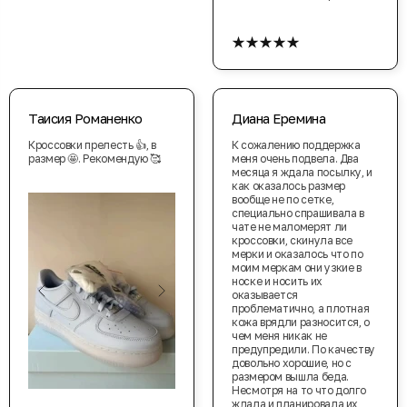
★★★★★
Таисия Романенко
Диана Еремина
Кроссовки прелесть 👍, в
К сожалению поддержка
размер 🤩. Рекомендую 🥰
меня очень подвела. Два
месяца я ждала посылку, и
как оказалось размер
вообще не по сетке,
специально спрашивала в
чате не маломерят ли
кроссовки, скинула все
мерки и оказалось что по
моим меркам они узкие в
носке и носить их
оказывается
проблематично, а плотная
кожа врядли разносится, о
чем меня никак не
предупредили. По качеству
довольно хорошие, но с
размером вышла беда.
Несмотря на то что долго
ждала и планировала их