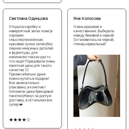
Светлана Одинцова
Яна Колосова
Открыла коробку и
Очень красивая и
невероятный запах кожи)в
качественная. Выбирала
хорошем
между бежевой и черной.
смысле)лаконичная,
Остановилась на черной,
красивая сумка селин)без
глянец нереальный!
лишних ненужных деталей
и фурнитуры, для
минималистов как раз то
что надо! Порадовала очень
приятная цена для такого
качества 👍🏼
Презентабельно даже
можно купить в подарок!
Все замечательно
упаковано, в комплект
положили даже брендовый
пакетик)Минус за долгую
доставку, в остальном все
супер ❤️
★★★★☆