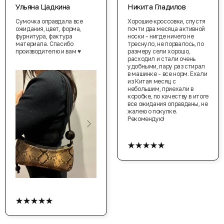
Ульяна Цадкина
Никита Гладилов
Сумочка оправдала все
Хорошие кроссовки, спустя
ожидания, цвет, форма,
почти два месяца активной
фурнитура, фактура
носки - нигде ничего не
материала. Спасибо
треснуло, не порвалось, по
производителю и вам ♥️
размеру сели хорошо,
расходил и стали очень
удобными, пару раз стирал
в машинке - все норм. Ехали
из Китая месяц с
небольшим, приехали в
коробке, по качеству в итоге
все ожидания оправданы, не
жалею о покупке.
Рекомендую!
★★★★★
★★★★★