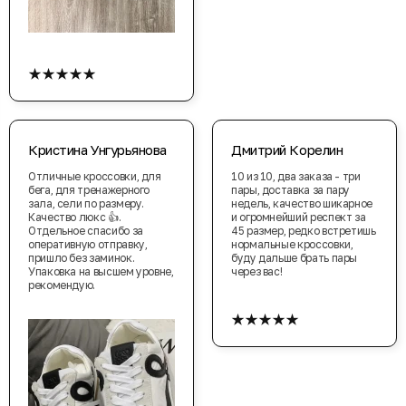
★★★★★
Кристина Унгурьянова
Дмитрий Корелин
Отличные кроссовки, для
10 из 10, два заказа - три
бега, для тренажерного
пары, доставка за пару
зала, сели по размеру.
недель, качество шикарное
Качество люкс 👍.
и огромнейший респект за
Отдельное спасибо за
45 размер, редко встретишь
оперативную отправку,
нормальные кроссовки,
пришло без заминок.
буду дальше брать пары
Упаковка на высшем уровне,
через вас!
рекомендую.
★★★★★