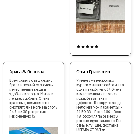
★★★★★
Арина Заборская
Ольга Грицкевич
Всем советую ваш сервис,
У меня уже несколько
брала в первый раз, очень
курток с вашего сайта и эта
качественные кеды и
одна из любимых 😍 Очень
удобная колодка. Мягкие,
качественная и плотная
лёгкие, удобные. Очень
кожа, без запаха и
красивые, великолепно
дефектов. Все круто аж до
смотрятся на ноге. На стопу
мелочей! Мои параметры: -
24,5 см 38 р в притык.
81 59 88 - Рост: 160 - Вес:
Рекомендую 👍
48, оформляла размер S,
рекомендую, самое то! Вы
самые лучшие, доставка
МЕГАБЫСТРАЯ ❤️