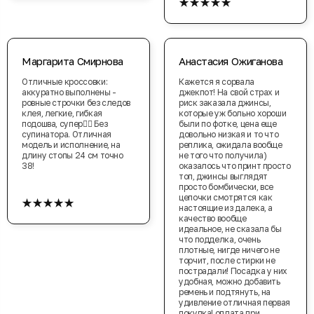
★★★★★
Маргарита Смирнова
Анастасия Ожиганова
Отличные кроссовки:
Кажется я сорвала
аккуратно выполнены -
джекпот! На свой страх и
ровные строчки без следов
риск заказала джинсы,
клея, легкие, гибкая
которые уж больно хороши
подошва, супер👌🏻 Без
были по фотке, цена еще
супинатора. Отличная
довольно низкая и то что
модель и исполнение, на
реплика, ожидала вообще
длину стопы 24 см точно
не того что получила)
38!
оказалось что принт просто
топ, джинсы выглядят
просто бомбически, все
★★★★★
цепочки смотрятся как
настоящие из далека, а
качество вообще
идеальное, не сказала бы
что подделка, очень
плотные, нигде ничего не
торчит, после стирки не
пострадали! Посадка у них
удобная, можно добавить
ремень и подтянуть, на
удивление отличная первая
покупка! оплата при