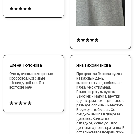
★★★★★
★★★★★
Елена Толонова
Яна Гахраманова
Очень, очень комфортные
Прекрасная базовая сумка
кроссовки. Красивые,
на каждый день,
лёгкие, удобные. Я в
вместительная, небольшая
восторге 🤗❤️
и безумно стильная.
Ремешок регулируется.
Замочек - магнит. Внутри
★★★★★
один кармашек - для такого
размера больше и не нужно.
В сумку влюбилась. Со
скидкой вышла в два раза
дешевле. Качество
отпадное, советую. Шло
долговато, но не критично. В
остальном все понравилось.