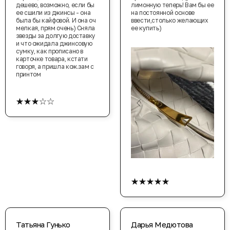
дешево, возможно, если бы
лимонную теперь! Вам бы ее
ее сшили из джинсы - она
на постоянной основе
была бы кайфовой. И она оч
ввести,столько желающих
мелкая, прям очень) Сняла
ее купить)
звезды за долгую доставку
и что ожидала джинсовую
сумку, как прописано в
карточке товара, кстати
говоря, а пришла кож.зам с
принтом
★★★☆☆
★★★★★
Татьяна Гунько
Дарья Медютова