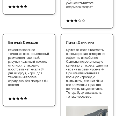
уже носить в итоге
★★★★★
оформила возврат.
★★★☆☆
Евгений Денисов
Лилия Данилина
качество хорошее,
Сумка за свою стоимость
трикотаж не очень плотный,
очень хорошая, смотрится
размер полноценный,
эффектно и необычно.
рисунок красивый, не слез
Однозначно рекомендую,
от стирки. упаковано
качество, упаковка, цепочка
просто в пакет. ехала 34
- все на высшем уровне 🔥
дня в Сургут, норм. для
Пришла упакованная в
такой цены в полне
большую коробку, с
оправдано. без скидки я бы
пыльником, с защитой на
не взял.
все элементы. Приятно
получать такую покупку.
Теперь буду заказывать
★★★★★
только через вас.