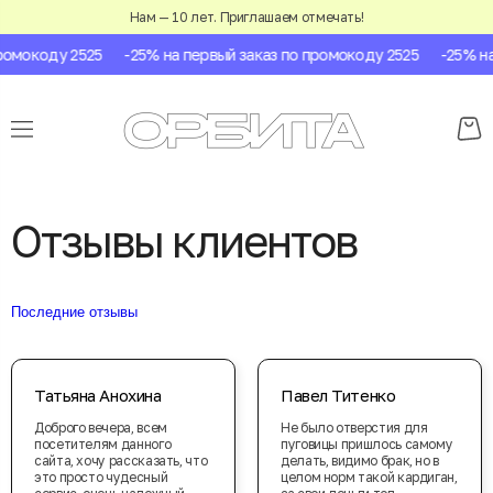
Нам — 10 лет. Приглашаем отмечать!
окоду 2525
-25% на первый заказ по промокоду 2525
-25% на пе
Отзывы клиентов
Последние отзывы
Татьяна Анохина
Павел Титенко
Доброго вечера, всем
Не было отверстия для
посетителям данного
пуговицы пришлось самому
сайта, хочу рассказать, что
делать, видимо брак, но в
это просто чудесный
целом норм такой кардиган,