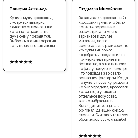
Валерия Астанчук
Людмила Михайлова
Купила мужу кроссовки ,
Заказывала через ваш сайт
смотрятся шикарно.
кроссовки гуччи, это было
Качество отличное. Еще
правильное решение,
конечно не дарила, но
рассматривала много
думаю ему понравятся.
вариантов и другие
Выбор в магазине хороший,
магазины, долго
цены не сильно завышены.
сомневалась с размером, но
консультант помог
подобрать и предложил на
★★★★★
примерку еще привезти
бесплатно, а оплатить уже
по факту получения смотря
что подойдет это стало
решающим фактором. Когда
получила посылку, радости
не было предела, кроссовки
красивые, а упаковка
отдельное искусство,
жалко выбрасывать.
Выглядят и правда как
оригинал, да ещё и скидку
сделали. Считаю, что не зря
обратилась к вам, спасибо!
★★★★★