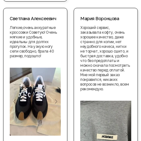
Светлана Алексеевич
Мария Воронцова
Легкие,очень аккуратные
Хороший сервис,
кроссовки Советую! Очень
заказывала кофту, очень
мягкие и удобные,
хорошее качество, даже
идеальны для долгих
странно для копии, нет
прогулок. На узкую ногу
неудобного начеса, нитки
сели свободно, брала 40
не торчат, хорошо сшито, и
размер, подошло!
быстрая доставка, удобно
что без предоплаты и
можно сначала посмотреть
качество перед оплатой.
Мне мой первый заказ
понравился, никаких
вопросов не возникло, всем
рекомендую.