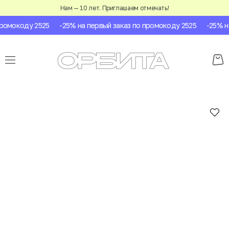
Нам — 10 лет. Приглашаем отмечать!
омокоду 2525
-25% на первый заказ по промокоду 2525
-25% на 