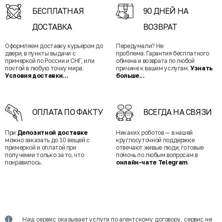
БЕСПЛАТНАЯ
90 ДНЕЙ НА
ДОСТАВКА
ВОЗВРАТ
Оформляем доставку курьером до
Передумали? Не
двери, в пункты выдачи с
проблема. Гарантия бесплатного
примеркой по России и СНГ, или
обмена и возврата по любой
почтой в любую точку мира.
причине к вашим услугам.
Узнать
Условия доставки...
больше...
ОПЛАТА ПО ФАКТУ
ВСЕГДА НА СВЯЗИ
При
Депозитной доставке
Никаких роботов — в нашей
можно заказать до 10 вещей с
круглосуточной поддержке
примеркой и оплатой при
отвечают живые люди, готовые
получении только за то, что
помочь по любым вопросам в
понравилось.
онлайн-чате Telegram
.
Наш сервис оказывает услуги по агентскому договору, сервис не