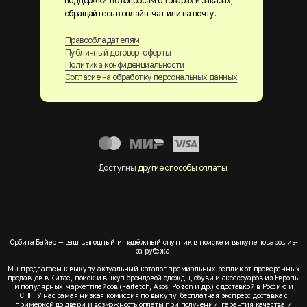
поддержки. по вопросам о товарах и заказах,
обращайтесь в онлайн-чат или на почту.
Правообладателям
Публичный договор-оферты
Политика конфиденциальности
Согласие на обработку персональных данных
Доступны
другие способы оплаты
Орбита Байер — ваш выгодный и надёжный спутник в поиске и выкупе товаров из-
за рубежа.
Мы предлагаем к выкупу актуальный каталог премиальных реплик от проверенных
продавцов в Китае, поиск и выкуп брендовой одежды, обуви и аксессуаров из Европы
и популярных маркетплейсов (Farfetch, Asos, Poizon и др.) с доставкой в Россию и
СНГ. У нас самая низкая комиссия по выкупу, бесплатная экспресс доставка с
примеркой до двери и возможность оплаты при получении, гарантия качества и