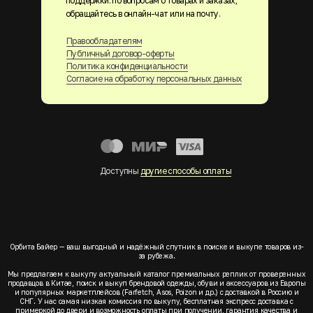
поддержки. по вопросам о товарах и заказах,
обращайтесь в онлайн-чат или на почту.
Правообладателям
Публичный договор-оферты
Политика конфиденциальности
Согласие на обработку персональных данных
Доступны
другие способы оплаты
Орбита Байер — ваш выгодный и надёжный спутник в поиске и выкупе товаров из-
за рубежа.
Мы предлагаем к выкупу актуальный каталог премиальных реплик от проверенных
продавцов в Китае, поиск и выкуп брендовой одежды, обуви и аксессуаров из Европы
и популярных маркетплейсов (Farfetch, Asos, Poizon и др.) с доставкой в Россию и
СНГ. У нас самая низкая комиссия по выкупу, бесплатная экспресс доставка с
примеркой до двери и возможность оплаты при получении, гарантия качества и