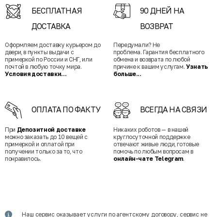
БЕСПЛАТНАЯ
90 ДНЕЙ НА
ДОСТАВКА
ВОЗВРАТ
Оформляем доставку курьером до
Передумали? Не
двери, в пункты выдачи с
проблема. Гарантия бесплатного
примеркой по России и СНГ, или
обмена и возврата по любой
почтой в любую точку мира.
причине к вашим услугам.
Узнать
Условия доставки...
больше...
ОПЛАТА ПО ФАКТУ
ВСЕГДА НА СВЯЗИ
При
Депозитной доставке
Никаких роботов — в нашей
можно заказать до 10 вещей с
круглосуточной поддержке
примеркой и оплатой при
отвечают живые люди, готовые
получении только за то, что
помочь по любым вопросам в
понравилось.
онлайн-чате Telegram
.
Наш сервис оказывает услуги по агентскому договору, сервис не