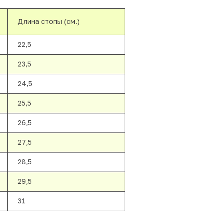
Длина стопы (см.)
22,5
23,5
24,5
25,5
26,5
27,5
28,5
29,5
31