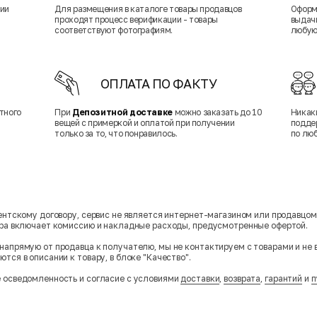
нии
Для размещения в каталоге товары продавцов
Оформ
проходят процесс верификации - товары
выдачи
соответствуют фотографиям.
любую
ОПЛАТА ПО ФАКТУ
тного
При
Депозитной доставке
можно заказать до 10
Никак
вещей с примеркой и оплатой при получении
подде
только за то, что понравилось.
по лю
гентскому договору, сервис не является интернет-магазином или продавцо
ара включает комиссию и накладные расходы, предусмотренные офертой.
напрямую от продавца к получателю, мы не контактируем с товарами и не 
тся в описании к товару, в блоке "Качество".
 осведомленность и согласие с условиями
доставки
,
возврата
,
гарантий
и
п