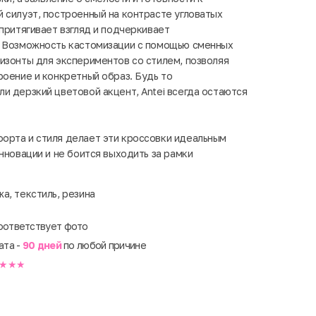
 силуэт, построенный на контрасте угловатых
притягивает взгляд и подчеркивает
. Возможность кастомизации с помощью сменных
изонты для экспериментов со стилем, позволяя
роение и конкретный образ. Будь то
и дерзкий цветовой акцент, Antei всегда остаются
орта и стиля делает эти кроссовки идеальным
нновации и не боится выходить за рамки
а, текстиль, резина
оответствует фото
ата -
90 дней
по любой причине
★★★