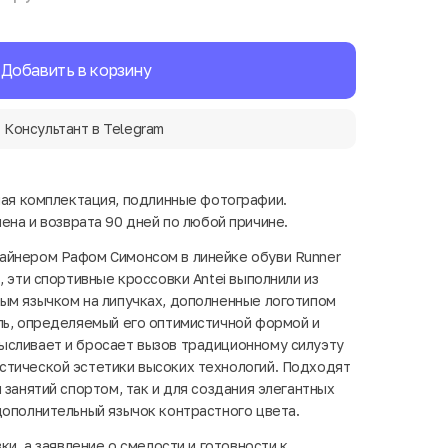
Добавить в корзину
Консультант в Telegram
ная комплектация, подлинные фотографии.
ена и возврата 90 дней по любой причине.
айнером Рафом Симонсом в линейке обуви Runner
, эти спортивные кроссовки Antei выполнили из
ым язычком на липучках, дополненные логотипом
ль, определяемый его оптимистичной формой и
ысливает и бросает вызов традиционному силуэту
стической эстетики высоких технологий. Подходят
 занятий спортом, так и для создания элегантных
дополнительный язычок контрастного цвета.
ки, а заявление о смелости и готовности к