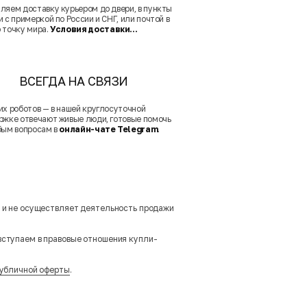
ляем доставку курьером до двери, в пункты
 с примеркой по России и СНГ, или почтой в
 точку мира.
Условия доставки...
ВСЕГДА НА СВЯЗИ
их роботов — в нашей круглосуточной
ржке отвечают живые люди, готовые помочь
бым вопросам в
онлайн-чате Telegram
.
м и не осуществляет деятельность продажи
вступаем в правовые отношения купли-
убличной оферты
.