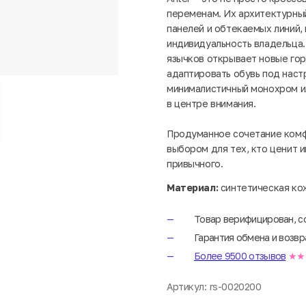
переменам. Их архитектурный
панелей и обтекаемых линий, 
индивидуальность владельца
язычков открывает новые гор
адаптировать обувь под наст
минималистичный монохром ил
в центре внимания.
Продуманное сочетание комф
выбором для тех, кто ценит и
привычного.
Материал:
синтетическая кож
Товар верифицирован, с
Гарантия обмена и возвр
Более 9500 отзывов
★★
Артикул:
rs-0020200