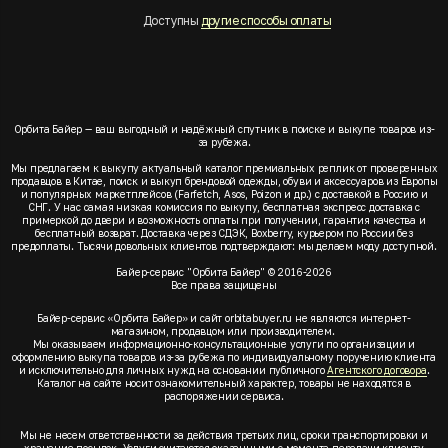
Доступны
другие способы оплаты
Орбита Байер — ваш выгодный и надёжный спутник в поиске и выкупе товаров из-
за рубежа.
Мы предлагаем к выкупу актуальный каталог премиальных реплик от проверенных
продавцов в Китае, поиск и выкуп брендовой одежды, обуви и аксессуаров из Европы
и популярных маркетплейсов (Farfetch, Asos, Poizon и др.) с доставкой в Россию и
СНГ. У нас самая низкая комиссия по выкупу, бесплатная экспресс доставка с
примеркой до двери и возможность оплаты при получении, гарантия качества и
бесплатный возврат. Доставка через СДЭК, Boxberry, курьером по России без
предоплаты. Тысячи довольных клиентов подтверждают: мы делаем моду доступной.
Байер-сервис "Орбита Байер" © 2016-2026
Все права защищены
Байер-сервис «Орбита Байер» и сайт orbitabuyer.ru не являются интернет-
магазином, продавцом или производителем.
Мы оказываем информационно-консультационные услуги по организации и
оформлению выкупа товаров из-за рубежа по индивидуальному поручению клиента
и исключительно для личных нужд на основании публичного
Агентского договора
.
Каталог на сайте носит ознакомительный характер, товары не находятся в
распоряжении сервиса.
Мы не несем ответственности за действия третьих лиц, сроки транспортировки и