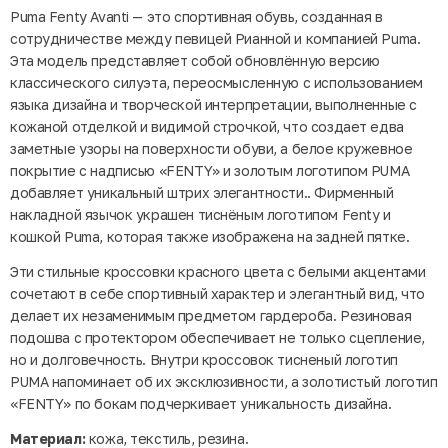
Puma Fenty Avanti — это спортивная обувь, созданная в
сотрудничестве между певицей Рианной и компанией Puma.
Эта модель представляет собой обновлённую версию
классического силуэта, переосмысленную с использованием
языка дизайна и творческой интерпретации, выполненные с
кожаной отделкой и видимой строчкой, что создает едва
заметные узоры на поверхности обуви, а белое кружевное
покрытие с надписью «FENTY» и золотым логотипом PUMA
добавляет уникальный штрих элегантности.. Фирменный
накладной язычок украшен тиснёным логотипом Fenty и
кошкой Puma, которая также изображена на задней пятке.
Эти стильные кроссовки красного цвета с белыми акцентами
сочетают в себе спортивный характер и элегантный вид, что
делает их незаменимым предметом гардероба. Резиновая
подошва с протектором обеспечивает не только сцепление,
но и долговечность. Внутри кроссовок тисненый логотип
PUMA напоминает об их эксклюзивности, а золотистый логотип
«FENTY» по бокам подчеркивает уникальность дизайна.
Материал:
кожа, текстиль, резина.