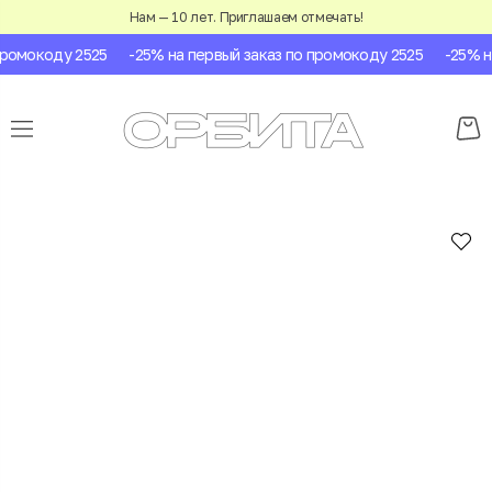
Нам — 10 лет. Приглашаем отмечать!
ромокоду 2525
-25% на первый заказ по промокоду 2525
-25% на