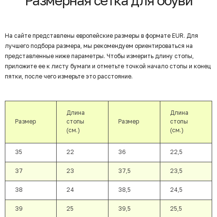
Размерная сетка для обуви
На сайте представлены европейские размеры в формате EUR. Для
лучшего подбора размера, мы рекомендуем ориентироваться на
представленные ниже параметры. Чтобы измерить длину стопы,
приложите ее к листу бумаги и отметьте точкой начало стопы и конец
пятки, после чего измерьте это расстояние.
Длина
Длина
Размер
стопы
Размер
стопы
(см.)
(см.)
35
22
36
22,5
37
23
37,5
23,5
38
24
38,5
24,5
39
25
39,5
25,5