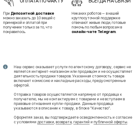
ОПЛАТА ПО ФАКТУ
ВСЕГДА НА СВЯЗИ
При
Депозитной доставке
Никаких роботов — в нашей
можно заказать до 10 вещей с
круглосуточной поддержке
примеркой и оплатой при
отвечают живые люди, готовые
получении только за то, что
помочь по любым вопросам в
понравилось.
онлайн-чате Telegram
.
Наш сервис оказывает услуги по агентскому договору, сервис не
является интернет-магазином или продавцом и не осуществляет
деятельность продажи товаров. Указанная стоимость товара
включает комиссию и накладные расходы, предусмотренные
офертой.
Отправка товаров осуществляется напрямую от продавца к
получателю, мы не контактируем с товарами и не вступаем в
правовые отношения купли-продажи. Данные продавца
указываются в описании к товару, в блоке "Качество".
Оформляя заказ, вы подтверждаете осведомленность и согласие
с условиями
доставки
,
возврата
,
гарантий
и
публичной оферты
.