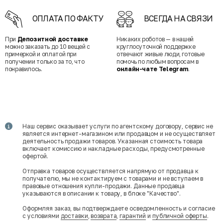
ОПЛАТА ПО ФАКТУ
ВСЕГДА НА СВЯЗИ
При
Депозитной доставке
Никаких роботов — в нашей
можно заказать до 10 вещей с
круглосуточной поддержке
примеркой и оплатой при
отвечают живые люди, готовые
получении только за то, что
помочь по любым вопросам в
понравилось.
онлайн-чате Telegram
.
Наш сервис оказывает услуги по агентскому договору, сервис не
является интернет-магазином или продавцом и не осуществляет
деятельность продажи товаров. Указанная стоимость товара
включает комиссию и накладные расходы, предусмотренные
офертой.
Отправка товаров осуществляется напрямую от продавца к
получателю, мы не контактируем с товарами и не вступаем в
правовые отношения купли-продажи. Данные продавца
указываются в описании к товару, в блоке "Качество".
Оформляя заказ, вы подтверждаете осведомленность и согласие
с условиями
доставки
,
возврата
,
гарантий
и
публичной оферты
.