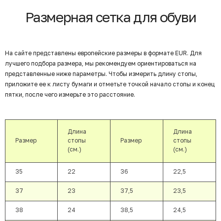
Размерная сетка для обуви
На сайте представлены европейские размеры в формате EUR. Для
лучшего подбора размера, мы рекомендуем ориентироваться на
представленные ниже параметры. Чтобы измерить длину стопы,
приложите ее к листу бумаги и отметьте точкой начало стопы и конец
пятки, после чего измерьте это расстояние.
Длина
Длина
Размер
стопы
Размер
стопы
(см.)
(см.)
35
22
36
22,5
37
23
37,5
23,5
38
24
38,5
24,5