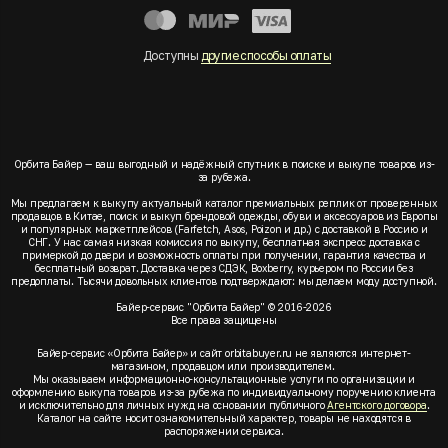
Доступны
другие способы оплаты
Орбита Байер — ваш выгодный и надёжный спутник в поиске и выкупе товаров из-
за рубежа.
Мы предлагаем к выкупу актуальный каталог премиальных реплик от проверенных
продавцов в Китае, поиск и выкуп брендовой одежды, обуви и аксессуаров из Европы
и популярных маркетплейсов (Farfetch, Asos, Poizon и др.) с доставкой в Россию и
СНГ. У нас самая низкая комиссия по выкупу, бесплатная экспресс доставка с
примеркой до двери и возможность оплаты при получении, гарантия качества и
бесплатный возврат. Доставка через СДЭК, Boxberry, курьером по России без
предоплаты. Тысячи довольных клиентов подтверждают: мы делаем моду доступной.
Байер-сервис "Орбита Байер" © 2016-2026
Все права защищены
Байер-сервис «Орбита Байер» и сайт orbitabuyer.ru не являются интернет-
магазином, продавцом или производителем.
Мы оказываем информационно-консультационные услуги по организации и
оформлению выкупа товаров из-за рубежа по индивидуальному поручению клиента
и исключительно для личных нужд на основании публичного
Агентского договора
.
Каталог на сайте носит ознакомительный характер, товары не находятся в
распоряжении сервиса.