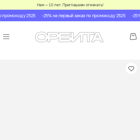
Нам — 10 лет. Приглашаем отмечать!
 промокоду 2525
-25% на первый заказ по промокоду 2525
-25% 