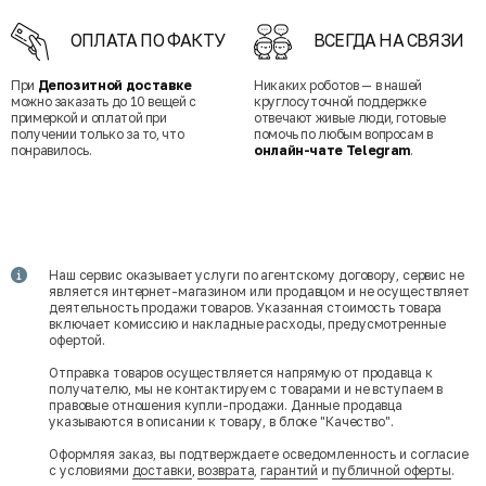
ОПЛАТА ПО ФАКТУ
ВСЕГДА НА СВЯЗИ
При
Депозитной доставке
Никаких роботов — в нашей
можно заказать до 10 вещей с
круглосуточной поддержке
примеркой и оплатой при
отвечают живые люди, готовые
получении только за то, что
помочь по любым вопросам в
понравилось.
онлайн-чате Telegram
.
Наш сервис оказывает услуги по агентскому договору, сервис не
является интернет-магазином или продавцом и не осуществляет
деятельность продажи товаров. Указанная стоимость товара
включает комиссию и накладные расходы, предусмотренные
офертой.
Отправка товаров осуществляется напрямую от продавца к
получателю, мы не контактируем с товарами и не вступаем в
правовые отношения купли-продажи. Данные продавца
указываются в описании к товару, в блоке "Качество".
Оформляя заказ, вы подтверждаете осведомленность и согласие
с условиями
доставки
,
возврата
,
гарантий
и
публичной оферты
.