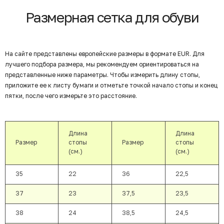
Размерная сетка для обуви
На сайте представлены европейские размеры в формате EUR. Для
лучшего подбора размера, мы рекомендуем ориентироваться на
представленные ниже параметры. Чтобы измерить длину стопы,
приложите ее к листу бумаги и отметьте точкой начало стопы и конец
пятки, после чего измерьте это расстояние.
Длина
Длина
Размер
стопы
Размер
стопы
(см.)
(см.)
35
22
36
22,5
37
23
37,5
23,5
38
24
38,5
24,5