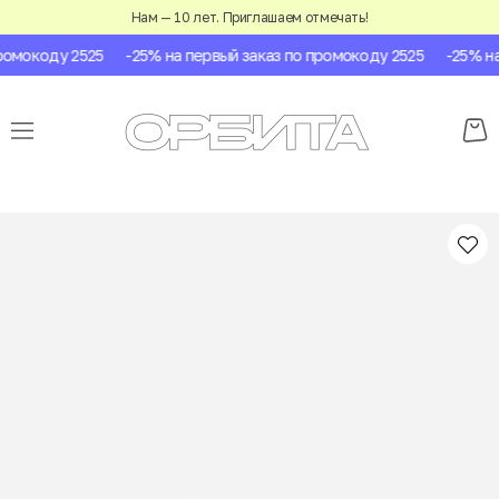
Нам — 10 лет. Приглашаем отмечать!
омокоду 2525
-25% на первый заказ по промокоду 2525
-25% на 