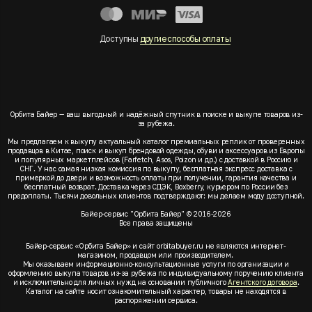
Доступны
другие способы оплаты
Орбита Байер — ваш выгодный и надёжный спутник в поиске и выкупе товаров из-
за рубежа.
Мы предлагаем к выкупу актуальный каталог премиальных реплик от проверенных
продавцов в Китае, поиск и выкуп брендовой одежды, обуви и аксессуаров из Европы
и популярных маркетплейсов (Farfetch, Asos, Poizon и др.) с доставкой в Россию и
СНГ. У нас самая низкая комиссия по выкупу, бесплатная экспресс доставка с
примеркой до двери и возможность оплаты при получении, гарантия качества и
бесплатный возврат. Доставка через СДЭК, Boxberry, курьером по России без
предоплаты. Тысячи довольных клиентов подтверждают: мы делаем моду доступной.
Байер-сервис "Орбита Байер" © 2016-2026
Все права защищены
Байер-сервис «Орбита Байер» и сайт orbitabuyer.ru не являются интернет-
магазином, продавцом или производителем.
Мы оказываем информационно-консультационные услуги по организации и
оформлению выкупа товаров из-за рубежа по индивидуальному поручению клиента
и исключительно для личных нужд на основании публичного
Агентского договора
.
Каталог на сайте носит ознакомительный характер, товары не находятся в
распоряжении сервиса.