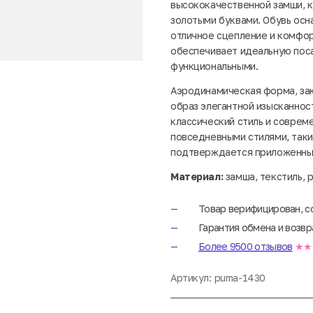
высококачественной замши, к
золотыми буквами. Обувь осн
отличное сцепление и комфор
обеспечивает идеальную посад
функциональными.
Аэродинамическая форма, зак
образ элегантной изысканнос
классический стиль и совреме
повседневными стилями, таки
подтверждается приложенны
Материал:
замша, текстиль, 
Товар верифицирован, с
Гарантия обмена и возвр
Более 9500 отзывов
★★
Артикул:
puma-1430