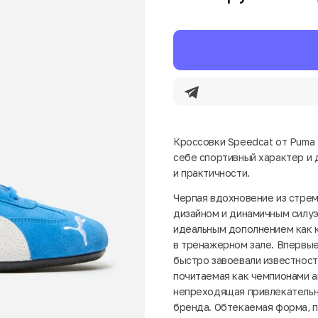
Кроссовки Speedcat от Puma 
себе спортивный характер и д
и практичности.
Черпая вдохновение из стрем
дизайном и динамичным силуэ
идеальным дополнением как к
в тренажерном зале. Впервые
быстро завоевали известност
почитаемая как чемпионами а
непреходящая привлекательно
бренда. Обтекаемая форма, 