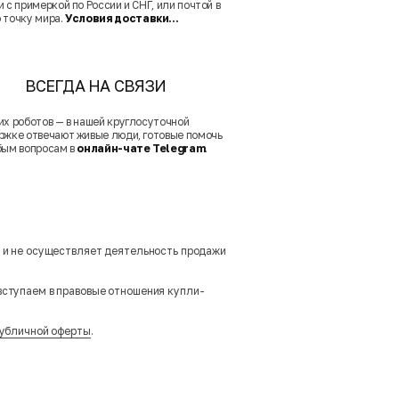
 с примеркой по России и СНГ, или почтой в
 точку мира.
Условия доставки...
ВСЕГДА НА СВЯЗИ
их роботов — в нашей круглосуточной
ржке отвечают живые люди, готовые помочь
бым вопросам в
онлайн-чате Telegram
.
м и не осуществляет деятельность продажи
вступаем в правовые отношения купли-
убличной оферты
.