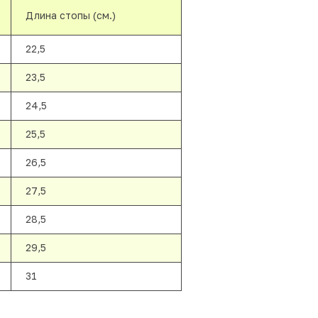
Длина стопы (см.)
22,5
23,5
24,5
25,5
26,5
27,5
28,5
29,5
31