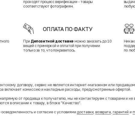
проходят процесс верификации - товары
выдачи
соответствуют фотографиям.
любую
ОПЛАТА ПО ФАКТУ
тного
При
Депозитной доставке
можно заказать до 10
Никак
вещей с примеркой и оплатой при получении
подде
только за то, что понравилось.
по лю
гентскому договору, сервис не является интернет-магазином или продавцо
ара включает комиссию и накладные расходы, предусмотренные офертой.
напрямую от продавца к получателю, мы не контактируем с товарами и не 
тся в описании к товару, в блоке "Качество".
 осведомленность и согласие с условиями
доставки
,
возврата
,
гарантий
и
п