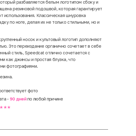
оторый разбавляется белым логотипом сбоку и
ащена резиновой подошвой, которая гарантирует
т использования. Классическая шнуровка
ку по ноге, делая их не только стильными, но и
ругленный носок и культовый логотип дополняют
тью. Это переиздание органично сочетает в себе
нный стиль, Speedcat отлично сочетается с
ми как джинсы и простая блузка, что
ми фотографиями.
резина.
оответствует фото
ата -
90 дней
по любой причине
★★★