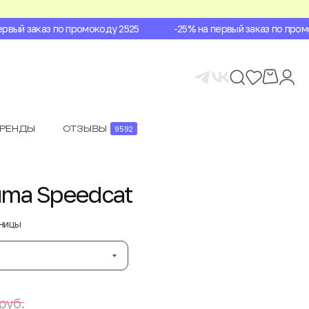
вый заказ по промокоду 2525
-25% на первый заказ по промок
БРЕНДЫ
ОТЗЫВЫ
9592
uma Speedcat
аницы
руб.