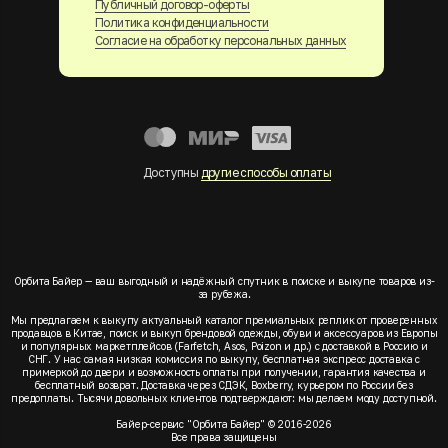
Публичный договор-оферты
Политика конфиденциальности
Согласие на обработку персональных данных
Доступны
другие способы оплаты
Орбита Байер — ваш выгодный и надёжный спутник в поиске и выкупе товаров из-
за рубежа.
Мы предлагаем к выкупу актуальный каталог премиальных реплик от проверенных
продавцов в Китае, поиск и выкуп брендовой одежды, обуви и аксессуаров из Европы
и популярных маркетплейсов (Farfetch, Asos, Poizon и др.) с доставкой в Россию и
СНГ. У нас самая низкая комиссия по выкупу, бесплатная экспресс доставка с
примеркой до двери и возможность оплаты при получении, гарантия качества и
бесплатный возврат. Доставка через СДЭК, Boxberry, курьером по России без
предоплаты. Тысячи довольных клиентов подтверждают: мы делаем моду доступной.
Байер-сервис "Орбита Байер" © 2016-2026
Все права защищены