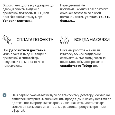
Оформляем доставку курьером до
Передумали? Не
двери, в пункты выдачи с
проблема. Гарантия бесплатного
примеркой по России и СНГ, или
обмена и возврата по любой
почтой в любую точку мира.
причине к вашим услугам.
Узнать
Условия доставки...
больше...
ОПЛАТА ПО ФАКТУ
ВСЕГДА НА СВЯЗИ
При
Депозитной доставке
Никаких роботов — в нашей
можно заказать до 10 вещей с
круглосуточной поддержке
примеркой и оплатой при
отвечают живые люди, готовые
получении только за то, что
помочь по любым вопросам в
понравилось.
онлайн-чате Telegram
.
Наш сервис оказывает услуги по агентскому договору, сервис не
является интернет-магазином или продавцом и не осуществляет
деятельность продажи товаров. Указанная стоимость товара
включает комиссию и накладные расходы, предусмотренные
офертой.