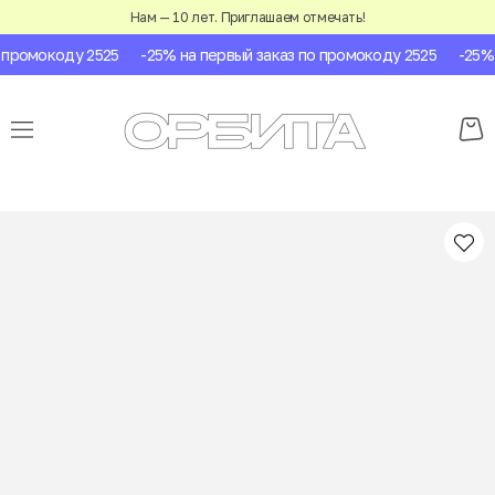
Нам — 10 лет. Приглашаем отмечать!
промокоду 2525
-25% на первый заказ по промокоду 2525
-25% н