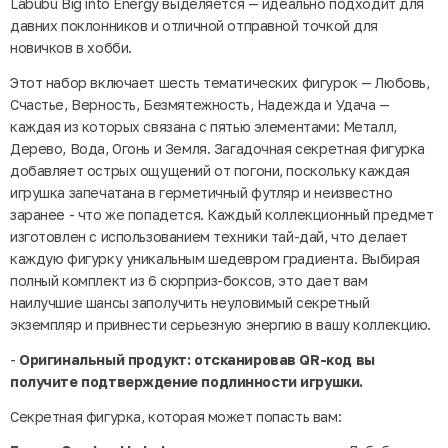
Labubu Big into Energy выделяется — идеально подходит для
давних поклонников и отличной отправной точкой для
новичков в хобби.
Этот набор включает шесть тематических фигурок — Любовь,
Счастье, Верность, Безмятежность, Надежда и Удача —
каждая из которых связана с пятью элементами: Металл,
Дерево, Вода, Огонь и Земля. Загадочная секретная фигурка
добавляет острых ощущений от погони, поскольку каждая
игрушка запечатана в герметичный футляр и неизвестно
заранее - что же попадется. Каждый коллекционный предмет
изготовлен с использованием техники тай-дай, что делает
каждую фигурку уникальным шедевром градиента. Выбирая
полный комплект из 6 сюрприз-боксов, это дает вам
наилучшие шансы заполучить неуловимый секретный
экземпляр и привнести серьезную энергию в вашу коллекцию.
-
Оригинальный продукт: отсканировав QR-код вы
получите подтверждение подлинности игрушки.
Секретная фигурка, которая может попасть вам: