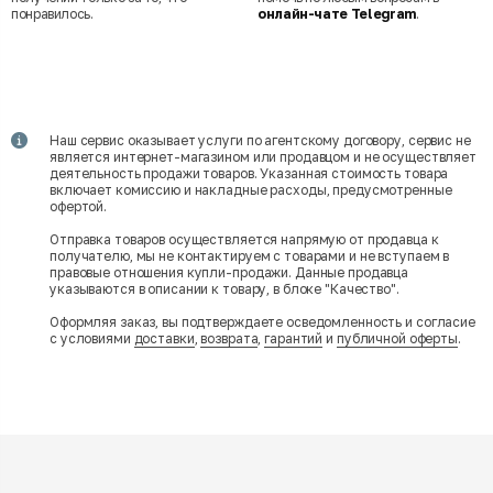
понравилось.
онлайн-чате Telegram
.
Наш сервис оказывает услуги по агентскому договору, сервис не
является интернет-магазином или продавцом и не осуществляет
деятельность продажи товаров. Указанная стоимость товара
включает комиссию и накладные расходы, предусмотренные
офертой.
Отправка товаров осуществляется напрямую от продавца к
получателю, мы не контактируем с товарами и не вступаем в
правовые отношения купли-продажи. Данные продавца
указываются в описании к товару, в блоке "Качество".
Оформляя заказ, вы подтверждаете осведомленность и согласие
с условиями
доставки
,
возврата
,
гарантий
и
публичной оферты
.