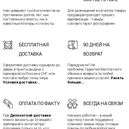
Нам доверяют тысячи клиентов на
Для размещения в каталоге товары
протяжении долгих лет, как
продавцов проходят процесс
постоянные клиенты, так и
верификации - товары
известные блогеры и стилисты.
соответствуют фотографиям.
БЕСПЛАТНАЯ
90 ДНЕЙ НА
ДОСТАВКА
ВОЗВРАТ
Оформляем доставку курьером до
Передумали? Не
двери, в пункты выдачи с
проблема. Гарантия бесплатного
примеркой по России и СНГ, или
обмена и возврата по любой
почтой в любую точку мира.
причине к вашим услугам.
Узнать
Условия доставки...
больше...
ОПЛАТА ПО ФАКТУ
ВСЕГДА НА СВЯЗИ
При
Депозитной доставке
Никаких роботов — в нашей
можно заказать до 10 вещей с
круглосуточной поддержке
примеркой и оплатой при
отвечают живые люди, готовые
получении только за то, что
помочь по любым вопросам в