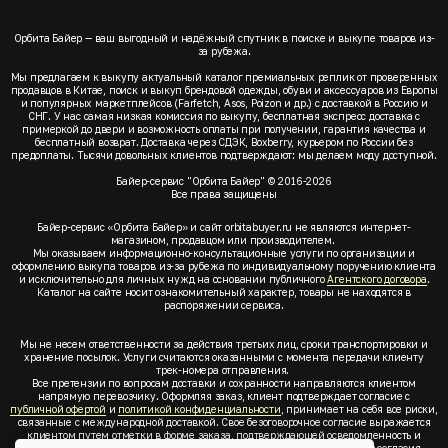
Орбита Байер — ваш выгодный и надёжный спутник в поиске и выкупе товаров из-
за рубежа.
Мы предлагаем к выкупу актуальный каталог премиальных реплик от проверенных
продавцов в Китае, поиск и выкуп брендовой одежды, обуви и аксессуаров из Европы
и популярных маркетплейсов (Farfetch, Asos, Poizon и др.) с доставкой в Россию и
СНГ. У нас самая низкая комиссия по выкупу, бесплатная экспресс доставка с
примеркой до двери и возможность оплаты при получении, гарантия качества и
бесплатный возврат. Доставка через СДЭК, Boxberry, курьером по России без
предоплаты. Тысячи довольных клиентов подтверждают: мы делаем моду доступной.
Байер-сервис "Орбита Байер" © 2016-2026
Все права защищены
Байер-сервис «Орбита Байер» и сайт orbitabuyer.ru не являются интернет-
магазином, продавцом или производителем.
Мы оказываем информационно-консультационные услуги по организации и
оформлению выкупа товаров из-за рубежа по индивидуальному поручению клиента
и исключительно для личных нужд на основании публичного
Агентского договора
.
Каталог на сайте носит ознакомительный характер, товары не находятся в
распоряжении сервиса.
Мы не несем ответственности за действия третьих лиц, сроки транспортировки и
хранение посылок. Услуги считаются оказанными с момента передачи клиенту
трек-номера отправления.
Все претензии по вопросам доставки и сохранности направляются клиентом
напрямую перевозчику. Оформляя заказ, клиент подтверждает согласие с
публичной офертой
и
политикой конфиденциальности
, принимает на себя все риски,
связанные с международной доставкой. Свое безоговорочное согласие выражается
клиентом путем отметки в форме заказа, подтверждающей осведомленность и