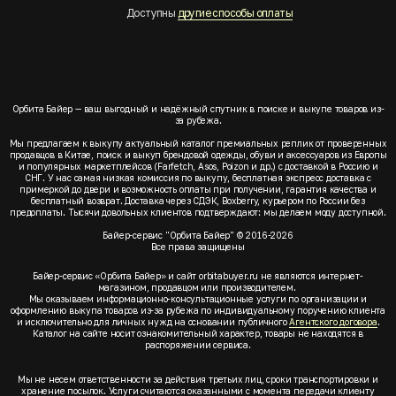
Доступны
другие способы оплаты
Орбита Байер — ваш выгодный и надёжный спутник в поиске и выкупе товаров из-
за рубежа.
Мы предлагаем к выкупу актуальный каталог премиальных реплик от проверенных
продавцов в Китае, поиск и выкуп брендовой одежды, обуви и аксессуаров из Европы
и популярных маркетплейсов (Farfetch, Asos, Poizon и др.) с доставкой в Россию и
СНГ. У нас самая низкая комиссия по выкупу, бесплатная экспресс доставка с
примеркой до двери и возможность оплаты при получении, гарантия качества и
бесплатный возврат. Доставка через СДЭК, Boxberry, курьером по России без
предоплаты. Тысячи довольных клиентов подтверждают: мы делаем моду доступной.
Байер-сервис "Орбита Байер" © 2016-2026
Все права защищены
Байер-сервис «Орбита Байер» и сайт orbitabuyer.ru не являются интернет-
магазином, продавцом или производителем.
Мы оказываем информационно-консультационные услуги по организации и
оформлению выкупа товаров из-за рубежа по индивидуальному поручению клиента
и исключительно для личных нужд на основании публичного
Агентского договора
.
Каталог на сайте носит ознакомительный характер, товары не находятся в
распоряжении сервиса.
Мы не несем ответственности за действия третьих лиц, сроки транспортировки и
хранение посылок. Услуги считаются оказанными с момента передачи клиенту