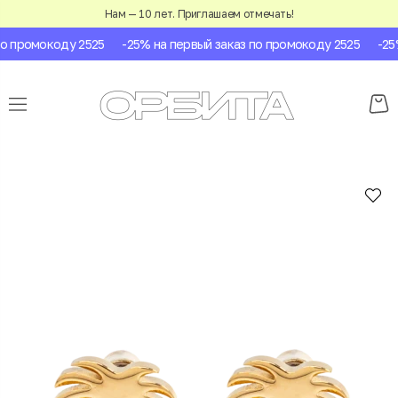
Нам — 10 лет. Приглашаем отмечать!
 промокоду 2525
-25% на первый заказ по промокоду 2525
-25% 