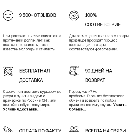
9 500+ ОТЗЫВОВ
100%
СООТВЕТСТВИЕ
Нам доверяют тысячи клиентов на
Для размещения в каталоге товары
протяжении долгих лет, как
продавцов проходят процесс
постоянные клиенты, так и
верификации - товары
известные блогеры и стилисты.
соответствуют фотографиям.
БЕСПЛАТНАЯ
90 ДНЕЙ НА
ДОСТАВКА
ВОЗВРАТ
Оформляем доставку курьером до
Передумали? Не
двери, в пункты выдачи с
проблема. Гарантия бесплатного
примеркой по России и СНГ, или
обмена и возврата по любой
почтой в любую точку мира.
причине к вашим услугам.
Узнать
Условия доставки...
больше...
ОПЛАТА ПО ФАКТУ
ВСЕГДА НА СВЯЗИ