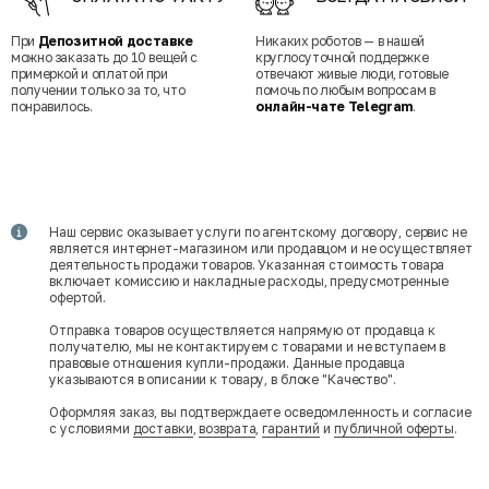
При
Депозитной доставке
Никаких роботов — в нашей
можно заказать до 10 вещей с
круглосуточной поддержке
примеркой и оплатой при
отвечают живые люди, готовые
получении только за то, что
помочь по любым вопросам в
понравилось.
онлайн-чате Telegram
.
Наш сервис оказывает услуги по агентскому договору, сервис не
является интернет-магазином или продавцом и не осуществляет
деятельность продажи товаров. Указанная стоимость товара
включает комиссию и накладные расходы, предусмотренные
офертой.
Отправка товаров осуществляется напрямую от продавца к
получателю, мы не контактируем с товарами и не вступаем в
правовые отношения купли-продажи. Данные продавца
указываются в описании к товару, в блоке "Качество".
Оформляя заказ, вы подтверждаете осведомленность и согласие
с условиями
доставки
,
возврата
,
гарантий
и
публичной оферты
.