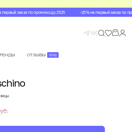
ервый заказ по промокоду 2525
-25% на первый заказ по про
БРЕНДЫ
ОТЗЫВЫ
9592
chino
аницы
уб.