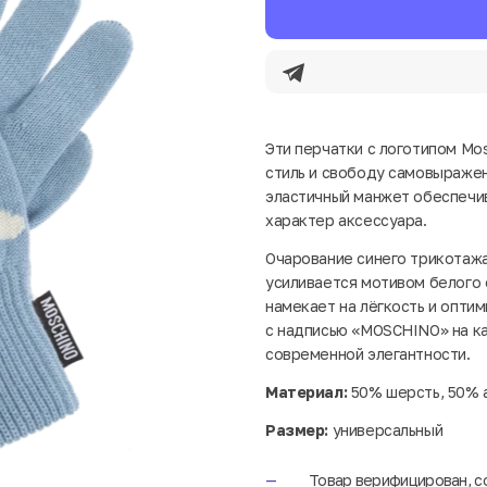
Эти перчатки с логотипом Mo
стиль и свободу самовыражен
эластичный манжет обеспечи
характер аксессуара.
Очарование синего трикотажа
усиливается мотивом белого 
намекает на лёгкость и опти
с надписью «MOSCHINO» на к
современной элегантности.
Материал:
50% шерсть, 50% 
Размер:
универсальный
Товар верифицирован, с