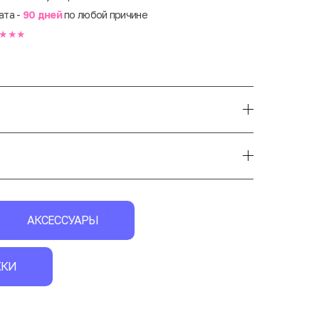
ата -
90 дней
по любой причине
★★★
АКСЕССУАРЫ
ЖКИ