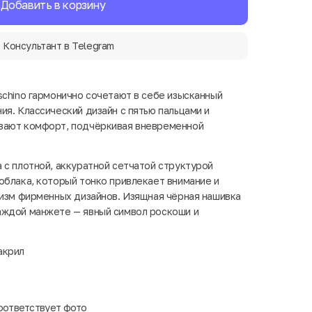
Добавить в корзину
Консультант в Telegram
schino гармонично сочетают в себе изысканный
ия. Классический дизайн с пятью пальцами и
вают комфорт, подчёркивая вневременной
 с плотной, аккуратной сетчатой структурой
облака, который тонко привлекает внимание и
мизм фирменных дизайнов. Изящная чёрная нашивка
аждой манжете — явный символ роскоши и
акрил
оответствует фото