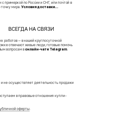
 с примеркой по России и СНГ, или почтой в
 точку мира.
Условия доставки...
ВСЕГДА НА СВЯЗИ
их роботов — в нашей круглосуточной
ржке отвечают живые люди, готовые помочь
бым вопросам в
онлайн-чате Telegram
.
м и не осуществляет деятельность продажи
вступаем в правовые отношения купли-
убличной оферты
.