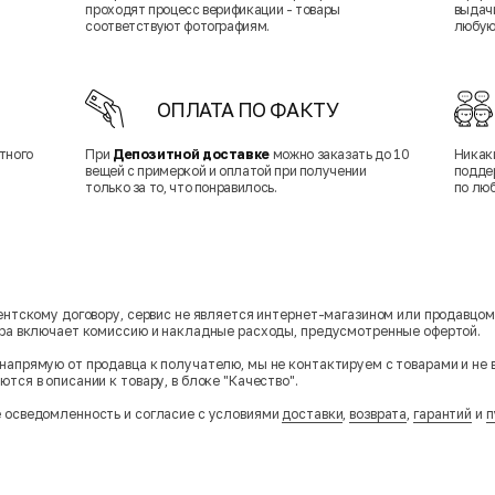
проходят процесс верификации - товары
выдачи
соответствуют фотографиям.
любую
ОПЛАТА ПО ФАКТУ
тного
При
Депозитной доставке
можно заказать до 10
Никак
вещей с примеркой и оплатой при получении
подде
только за то, что понравилось.
по лю
гентскому договору, сервис не является интернет-магазином или продавцо
ара включает комиссию и накладные расходы, предусмотренные офертой.
напрямую от продавца к получателю, мы не контактируем с товарами и не 
тся в описании к товару, в блоке "Качество".
 осведомленность и согласие с условиями
доставки
,
возврата
,
гарантий
и
п