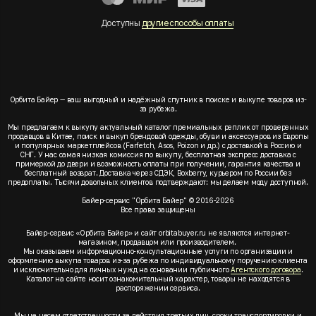
Доступны
другие способы оплаты
Орбита Байер — ваш выгодный и надёжный спутник в поиске и выкупе товаров из-
за рубежа.
Мы предлагаем к выкупу актуальный каталог премиальных реплик от проверенных
продавцов в Китае, поиск и выкуп брендовой одежды, обуви и аксессуаров из Европы
и популярных маркетплейсов (Farfetch, Asos, Poizon и др.) с доставкой в Россию и
СНГ. У нас самая низкая комиссия по выкупу, бесплатная экспресс доставка с
примеркой до двери и возможность оплаты при получении, гарантия качества и
бесплатный возврат. Доставка через СДЭК, Boxberry, курьером по России без
предоплаты. Тысячи довольных клиентов подтверждают: мы делаем моду доступной.
Байер-сервис "Орбита Байер" © 2016-2026
Все права защищены
Байер-сервис «Орбита Байер» и сайт orbitabuyer.ru не являются интернет-
магазином, продавцом или производителем.
Мы оказываем информационно-консультационные услуги по организации и
оформлению выкупа товаров из-за рубежа по индивидуальному поручению клиента
и исключительно для личных нужд на основании публичного
Агентского договора
.
Каталог на сайте носит ознакомительный характер, товары не находятся в
распоряжении сервиса.
Мы не несем ответственности за действия третьих лиц, сроки транспортировки и