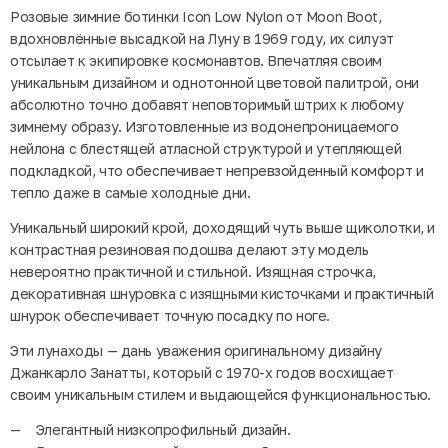
Розовые зимние ботинки Icon Low Nylon от Moon Boot,
вдохновлённые высадкой на Луну в 1969 году, их силуэт
отсылает к экипировке космонавтов. Впечатляя своим
уникальным дизайном и однотонной цветовой палитрой, они
абсолютно точно добавят неповторимый штрих к любому
зимнему образу. Изготовленные из водонепроницаемого
нейлона с блестящей атласной структурой и утепляющей
подкладкой, что обеспечивает непревзойденный комфорт и
тепло даже в самые холодные дни.
Уникальный широкий крой, доходящий чуть выше щиколотки, и
контрастная резиновая подошва делают эту модель
невероятно практичной и стильной. Изящная строчка,
декоративная шнуровка с изящными кисточками и практичный
шнурок обеспечивает точную посадку по ноге.
Эти лунаходы — дань уважения оригинальному дизайну
Джанкарло Занатты, который с 1970-х годов восхищает
своим уникальным стилем и выдающейся функциональностью.
Элегантный низкопрофильный дизайн.