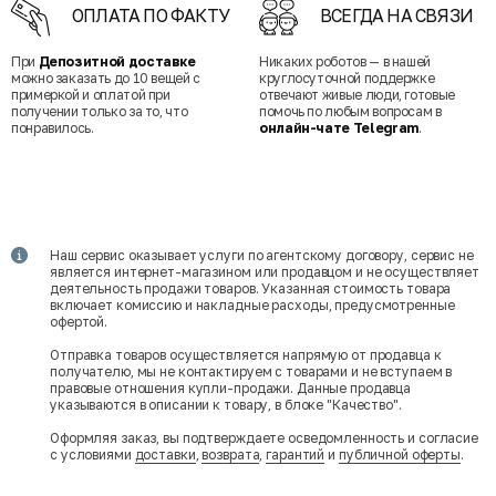
ОПЛАТА ПО ФАКТУ
ВСЕГДА НА СВЯЗИ
При
Депозитной доставке
Никаких роботов — в нашей
можно заказать до 10 вещей с
круглосуточной поддержке
примеркой и оплатой при
отвечают живые люди, готовые
получении только за то, что
помочь по любым вопросам в
понравилось.
онлайн-чате Telegram
.
Наш сервис оказывает услуги по агентскому договору, сервис не
является интернет-магазином или продавцом и не осуществляет
деятельность продажи товаров. Указанная стоимость товара
включает комиссию и накладные расходы, предусмотренные
офертой.
Отправка товаров осуществляется напрямую от продавца к
получателю, мы не контактируем с товарами и не вступаем в
правовые отношения купли-продажи. Данные продавца
указываются в описании к товару, в блоке "Качество".
Оформляя заказ, вы подтверждаете осведомленность и согласие
с условиями
доставки
,
возврата
,
гарантий
и
публичной оферты
.