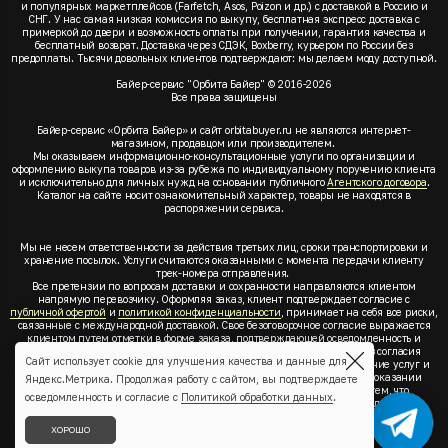
и популярных маркетплейсов (Farfetch, Asos, Poizon и др.) с доставкой в Россию и
СНГ. У нас самая низкая комиссия по выкупу, бесплатная экспресс доставка с
примеркой до двери и возможность оплаты при получении, гарантия качества и
бесплатный возврат. Доставка через СДЭК, Boxberry, курьером по России без
предоплаты. Тысячи довольных клиентов подтверждают: мы делаем моду доступной.
Байер-сервис "Орбита Байер" © 2016-2026
Все права защищены
Байер-сервис «Орбита Байер» и сайт orbitabuyer.ru не являются интернет-
магазином, продавцом или производителем.
Мы оказываем информационно-консультационные услуги по организации и
оформлению выкупа товаров из-за рубежа по индивидуальному поручению клиента
и исключительно для личных нужд на основании публичного
Агентского договора
.
Каталог на сайте носит ознакомительный характер, товары не находятся в
распоряжении сервиса.
Мы не несем ответственности за действия третьих лиц, сроки транспортировки и
хранение посылок. Услуги считаются оказанными с момента передачи клиенту
трек-номера отправления.
Все претензии по вопросам доставки и сохранности направляются клиентом
напрямую перевозчику. Оформляя заказ, клиент подтверждает согласие с
публичной офертой
и
политикой конфиденциальности
, принимает на себя все риски,
связанные с международной доставкой. Свое безоговорочное согласие выражается
клиентом путем отметки в форме заказа, подтверждающей осведомленность и
согласие клиента со всеми предлагаемыми сервисом условиями. Без согласия
Сайт использует cookie для улучшения качества и данные для
клиента с
публичной офертой
и
политикой конфиденциальности
оказание услуг и
оформление заказа невозможно. Заключая акцепт условий оферты об оказании
Яндекс.Метрика. Продолжая работу с сайтом, вы подтверждаете
услуг, клиент понимает, заверяет, подтверждает и соглашается с тем, что
осведомленность и согласие с
Политикой обработки данных
.
выкупаемые товары по индивидуальному запросу выбраны им для личных,
семейных, домашних, бытовых и иных нужд, не связанных с осуществлением
предпринимательской деятельности, он не будет продавать или иным образом
ХОРОШО
отчуждать товары.