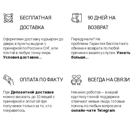
БЕСПЛАТНАЯ
90 ДНЕЙ НА
ДОСТАВКА
ВОЗВРАТ
Оформляем доставку курьером до
Передумали? Не
двери, в пункты выдачи с
проблема. Гарантия бесплатного
примеркой по России и СНГ, или
обмена и возврата по любой
почтой в любую точку мира.
причине к вашим услугам.
Узнать
Условия доставки...
больше...
ОПЛАТА ПО ФАКТУ
ВСЕГДА НА СВЯЗИ
При
Депозитной доставке
Никаких роботов — в нашей
можно заказать до 10 вещей с
круглосуточной поддержке
примеркой и оплатой при
отвечают живые люди, готовые
получении только за то, что
помочь по любым вопросам в
понравилось.
онлайн-чате Telegram
.