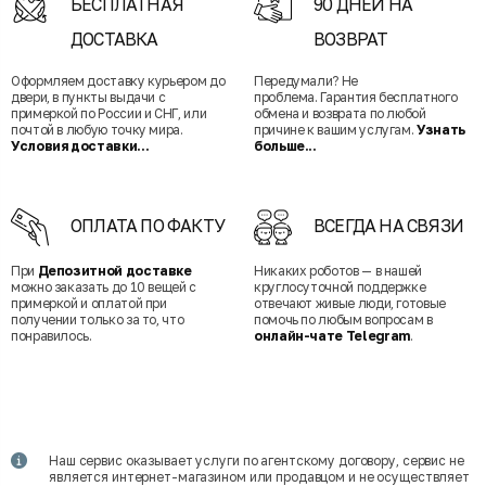
БЕСПЛАТНАЯ
90 ДНЕЙ НА
ДОСТАВКА
ВОЗВРАТ
Оформляем доставку курьером до
Передумали? Не
двери, в пункты выдачи с
проблема. Гарантия бесплатного
примеркой по России и СНГ, или
обмена и возврата по любой
почтой в любую точку мира.
причине к вашим услугам.
Узнать
Условия доставки...
больше...
ОПЛАТА ПО ФАКТУ
ВСЕГДА НА СВЯЗИ
При
Депозитной доставке
Никаких роботов — в нашей
можно заказать до 10 вещей с
круглосуточной поддержке
примеркой и оплатой при
отвечают живые люди, готовые
получении только за то, что
помочь по любым вопросам в
понравилось.
онлайн-чате Telegram
.
Наш сервис оказывает услуги по агентскому договору, сервис не
является интернет-магазином или продавцом и не осуществляет