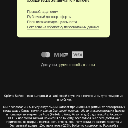
обращайтесь в онлайн-чат или на почту.
Правообладателям
Публичный договор-оферты
Политика конфиденциальности
Согласие на обработку персональных данных
Доступны
другие способы оплаты
Орбита Байер — ваш выгодный и надёжный спутник в поиске и выкупе товаров из-
за рубежа.
Мы предлагаем к выкупу актуальный каталог премиальных реплик от проверенных
продавцов в Китае, поиск и выкуп брендовой одежды, обуви и аксессуаров из Европы
и популярных маркетплейсов (Farfetch, Asos, Poizon и др.) с доставкой в Россию и
СНГ. У нас самая низкая комиссия по выкупу, бесплатная экспресс доставка с
примеркой до двери и возможность оплаты при получении, гарантия качества и
бесплатный возврат. Доставка через СДЭК, Boxberry, курьером по России без