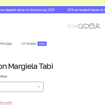
 первый заказ по промокоду 2525
-25% на первый заказ по п
БРЕНДЫ
ОТЗЫВЫ
9592
n Margiela Tabi
аницы
0 руб.