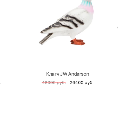
Клатч JW Anderson
Кни
.
26400 руб.
48000 руб.