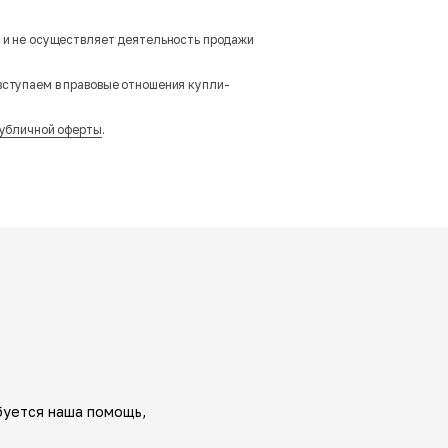
м и не осуществляет деятельность продажи
вступаем в правовые отношения купли-
убличной оферты
.
буется наша помощь,