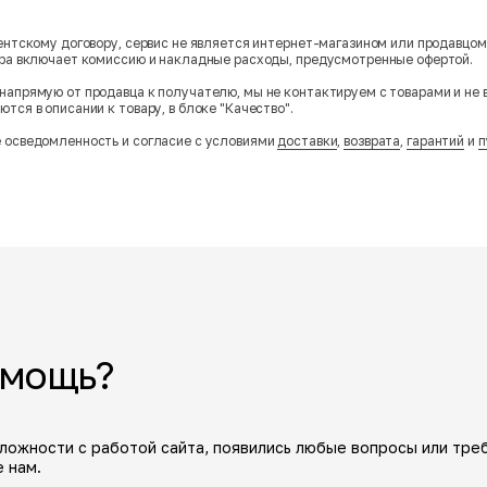
гентскому договору, сервис не является интернет-магазином или продавцо
ара включает комиссию и накладные расходы, предусмотренные офертой.
напрямую от продавца к получателю, мы не контактируем с товарами и не 
тся в описании к товару, в блоке "Качество".
 осведомленность и согласие с условиями
доставки
,
возврата
,
гарантий
и
п
омощь?
сложности с работой сайта, появились любые вопросы или тре
 нам.