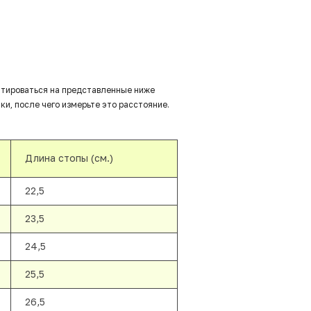
нтироваться на представленные ниже
ки, после чего измерьте это расстояние.
Длина стопы (см.)
22,5
23,5
24,5
25,5
26,5