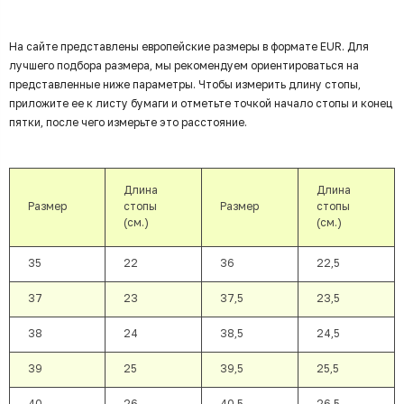
На сайте представлены европейские размеры в формате EUR. Для
лучшего подбора размера, мы рекомендуем ориентироваться на
представленные ниже параметры. Чтобы измерить длину стопы,
приложите ее к листу бумаги и отметьте точкой начало стопы и конец
пятки, после чего измерьте это расстояние.
Длина
Длина
Размер
стопы
Размер
стопы
(см.)
(см.)
35
22
36
22,5
37
23
37,5
23,5
38
24
38,5
24,5
39
25
39,5
25,5
40
26
40,5
26,5