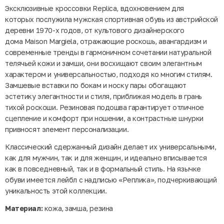
Эксклюзивные кроссовки Replica, вдохновением для
которых послужила мужская спортивная обувь из австрийской
деревни 1970-х годов, от культового дизайнерского
дома Maison Margiela, отражающие роскошь, авангардизм и
современные тренды в гармоничном сочетании натуральной
телячьей кожи и замши, они восхищают своим элегантным
характером и универсальностью, подходя ко многим стилям.
Замшевые вставки по бокам и носку пары обогащают
эстетику элегантности и стиля, приближая модель в грань
тихой роскоши. Резиновая подошва гарантирует отличное
сцепление и комфорт при ношении, а контрастные шнурки
привносят элемент персонализации.
Классический сдержанный дизайн делает их универсальными,
как для мужчин, так и для женщин, и идеально вписывается
как в повседневный, так и в формальный стиль. На язычке
обуви имеется лейбл с надписью «Реплика», подчеркивающий
уникальность этой коллекции.
Материал:
кожа, замша, резина