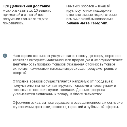
При
Депозитной доставке
Никаких роботов — в нашей
можно заказать до 10 вещей с
круглосуточной поддержке
примеркой и оплатой при
отвечают живые люди, готовые
получении только за то, что
помочь по любым вопросам в
понравилось.
онлайн-чате Telegram
.
Наш сервис оказывает услуги по агентскому договору, сервис не
является интернет-магазином или продавцом и не осуществляет
деятельность продажи товаров. Указанная стоимость товара
включает комиссию и накладные расходы, предусмотренные
офертой.
Отправка товаров осуществляется напрямую от продавца к
получателю, мы не контактируем с товарами и не вступаем в
правовые отношения купли-продажи. Данные продавца
указываются в описании к товару, в блоке "Качество".
Оформляя заказ, вы подтверждаете осведомленность и согласие
с условиями
доставки
,
возврата
,
гарантий
и
публичной оферты
.