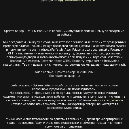
Орбита Байер — ваш выгодный и надёжный спутник в поиске и выкупе товаров из-
за рубежа.
Мы предлагаем к выкупу актуальный каталог премиальных реплик от проверенных
продавцов в Китае, поиск и выкуп брендовой одежды, обуви и аксессуаров из Европы
и популярных маркетплейсов (Farfetch, Asos, Poizon и др.) с доставкой в Россию и
СНГ. У нас самая низкая комиссия по выкупу, бесплатная экспресс доставка с
примеркой до двери и возможность оплаты при получении, гарантия качества и
бесплатный возврат. Доставка через СДЭК, Boxberry, курьером по России без
предоплаты. Тысячи довольных клиентов подтверждают: мы делаем моду доступной.
Байер-сервис "Орбита Байер" © 2016-2026
Все права защищены
Байер-сервис «Орбита Байер» и сайт orbitabuyer.ru не являются интернет-
магазином, продавцом или производителем.
Мы оказываем информационно-консультационные услуги по организации и
оформлению выкупа товаров из-за рубежа по индивидуальному поручению клиента
и исключительно для личных нужд на основании публичного
Агентского договора
.
Каталог на сайте носит ознакомительный характер, товары не находятся в
распоряжении сервиса.
Мы не несем ответственности за действия третьих лиц, сроки транспортировки и
хранение посылок. Услуги считаются оказанными с момента передачи клиенту
трек-номера отправления.