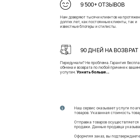
9 500+ ОТЗЫВОВ
Нам доверяют тысячи клиентов на протяже
долгих лет, как постоянные клиенты, так и
известные блогеры и стилисты.
90 ДНЕЙ НА ВОЗВРАТ
Передумали? Не проблема. Гарантия беспла
обмена и возврата по любой причине к вашим
услугам.
Узнать больше...
Наш сервис оказывает услуги по а
товаров. Указанная стоимость тов
Отправка товаров осуществляется 
продажи. Данные продавца указываю
Оформляя заказ, вы подтверждаете