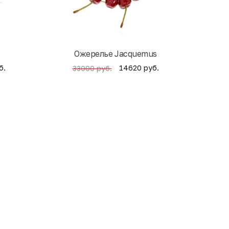
Ожерелье Jacquemus
б.
14620 руб.
33000 руб.
4