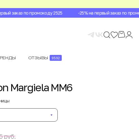
вый заказ по промокоду 2525
-25% на первый заказ по промок
БРЕНДЫ
ОТЗЫВЫ
9592
n Margiela MM6
аницы
5 руб.