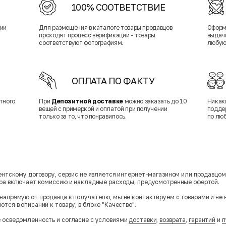
100% СООТВЕТСТВИЕ
нии
Для размещения в каталоге товары продавцов
Оформ
проходят процесс верификации - товары
выдачи
соответствуют фотографиям.
любую
ОПЛАТА ПО ФАКТУ
тного
При
Депозитной доставке
можно заказать до 10
Никак
вещей с примеркой и оплатой при получении
подде
только за то, что понравилось.
по лю
гентскому договору, сервис не является интернет-магазином или продавцо
ара включает комиссию и накладные расходы, предусмотренные офертой.
напрямую от продавца к получателю, мы не контактируем с товарами и не 
тся в описании к товару, в блоке "Качество".
 осведомленность и согласие с условиями
доставки
,
возврата
,
гарантий
и
п