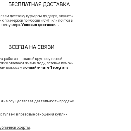
БЕСПЛАТНАЯ ДОСТАВКА
ляем доставку курьером до двери, в пункты
 с примеркой по России и СНГ, или почтой в
 точку мира.
Условия доставки...
ВСЕГДА НА СВЯЗИ
их роботов — в нашей круглосуточной
ржке отвечают живые люди, готовые помочь
бым вопросам в
онлайн-чате Telegram
.
м и не осуществляет деятельность продажи
вступаем в правовые отношения купли-
убличной оферты
.