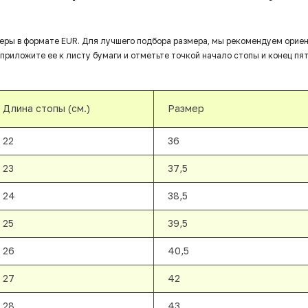
еры в формате EUR. Для лучшего подбора размера, мы рекомендуем орие
приложите ее к листу бумаги и отметьте точкой начало стопы и конец пят
Длина стопы (см.)
Размер
22
36
23
37,5
24
38,5
25
39,5
26
40,5
27
42
28
43