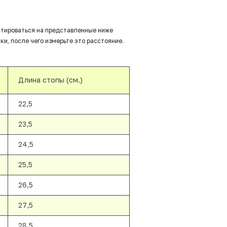
нтироваться на представленные ниже
ки, после чего измерьте это расстояние.
Длина стопы (см.)
22,5
23,5
24,5
25,5
26,5
27,5
28,5