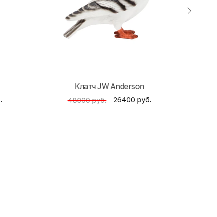
Клатч JW Anderson
Кни
.
26400 руб.
48000 руб.