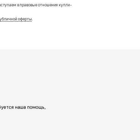
вступаем в правовые отношения купли-
убличной оферты
.
буется наша помощь,