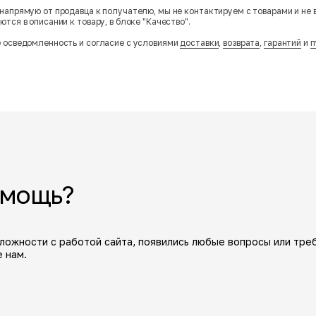
напрямую от продавца к получателю, мы не контактируем с товарами и не 
тся в описании к товару, в блоке "Качество".
 осведомленность и согласие с условиями
доставки
,
возврата
,
гарантий
и
п
омощь?
сложности с работой сайта, появились любые вопросы или тре
 нам.