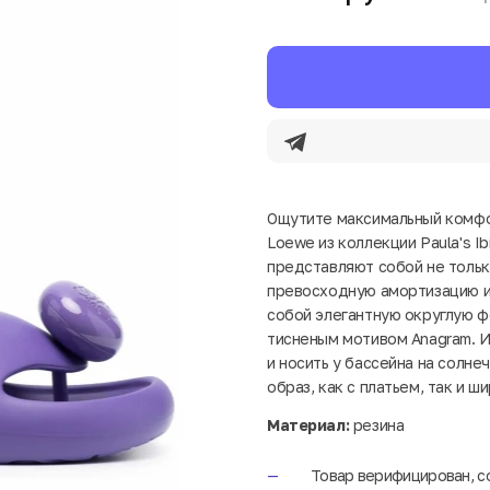
Ощутите максимальный комфор
Loewe из коллекции Paula's I
представляют собой не только
превосходную амортизацию и
собой элегантную округлую ф
тисненым мотивом Anagram. И
и носить у бассейна на солне
образ, как с платьем, так и 
Материал:
резина
Товар верифицирован, с