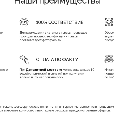
Наши преимущества
100% СООТВЕТСТВИЕ
нии
Для размещения в каталоге товары продавцов
Оформ
проходят процесс верификации - товары
выдачи
соответствуют фотографиям.
любую
ОПЛАТА ПО ФАКТУ
тного
При
Депозитной доставке
можно заказать до 10
Никак
вещей с примеркой и оплатой при получении
подде
только за то, что понравилось.
по лю
гентскому договору, сервис не является интернет-магазином или продавцо
ара включает комиссию и накладные расходы, предусмотренные офертой.