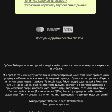
Политика конфиденциальности
Согласие на обработку персональных данных
Доступны
другие способы оплаты
Орбита Байер — ваш выгодный и надёжный спутник в поиске и выкупе товаров из-
за рубежа.
Мы предлагаем к выкупу актуальный каталог премиальных реплик от проверенных
продавцов в Китае, поиск и выкуп брендовой одежды, обуви и аксессуаров из Европы
и популярных маркетплейсов (Farfetch, Asos, Poizon и др.) с доставкой в Россию и
СНГ. У нас самая низкая комиссия по выкупу, бесплатная экспресс доставка с
примеркой до двери и возможность оплаты при получении, гарантия качества и
бесплатный возврат. Доставка через СДЭК, Boxberry, курьером по России без
предоплаты. Тысячи довольных клиентов подтверждают: мы делаем моду доступной.
Байер-сервис "Орбита Байер" © 2016-2026
Все права защищены