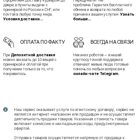
Оформляем доставку курьером до
Передумали? Не
двери, в пункты выдачи с
проблема. Гарантия бесплатного
примеркой по России и СНГ, или
обмена и возврата по любой
почтой в любую точку мира.
причине к вашим услугам.
Узнать
Условия доставки...
больше...
ОПЛАТА ПО ФАКТУ
ВСЕГДА НА СВЯЗИ
При
Депозитной доставке
Никаких роботов — в нашей
можно заказать до 10 вещей с
круглосуточной поддержке
примеркой и оплатой при
отвечают живые люди, готовые
получении только за то, что
помочь по любым вопросам в
понравилось.
онлайн-чате Telegram
.
Наш сервис оказывает услуги по агентскому договору, сервис не
является интернет-магазином или продавцом и не осуществляет
деятельность продажи товаров. Указанная стоимость товара
включает комиссию и накладные расходы, предусмотренные
офертой.
Отправка товаров осуществляется напрямую от продавца к