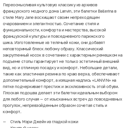
Переосмысливая культовую классику из архивов
французского модного дома Lanvin, эти балетки Ballerina в
стиле Mary Jane восхищают своим непреходящим
очарованием и элегантностью. Сочетание стиля и
функциональности, комфорта и мастерства, высокой
французской культуры и повседневного парижского
шика. Изготовленные из телячьей кожи, они добавят
неповторимый блеск любому образу. Классический
закругленный носок в сочетании с характерным ремешком на
подъеме стопы гарантирует не только эстетичный внешний
вид, но и отличную посадку и комфорт. Небольшие детали,
такие как эластичная резинка по краю верха, обеспечивают
дополнительный комфорт, а изящная надпись «LANVIN» на
пятке подчеркивает престиж и эксклюзивность этой обуви.
Плоская подошва делает эти балетки идеальным выбором
для любого случая — от изысканных встреч до повседневных
прогулок, непревзойденным образом сочетая стиль и
комфорт.
Стиль Мэри Джейн из гладкой кожи
Круглый носок