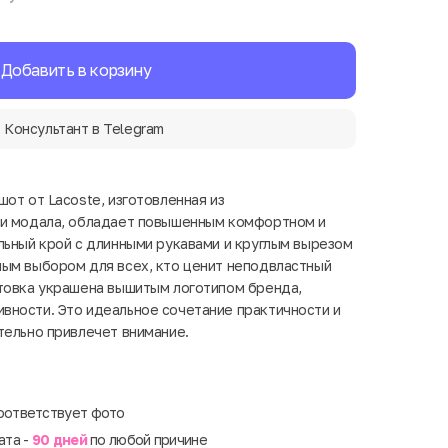
Добавить в корзину
Консультант в Telegram
от от Lacoste, изготовленная из
 и модала, обладает повышенным комфортном и
льный крой с длинными рукавами и круглым вырезом
ым выбором для всех, кто ценит неподвластный
товка украшена вышитым логотипом бренда,
вности. Это идеальное сочетание практичности и
тельно привлечет внимание.
оответствует фото
ата -
90 дней
по любой причине