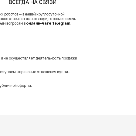
ВСЕГДА НА СВЯЗИ
их роботов — в нашей круглосуточной
ржке отвечают живые люди, готовые помочь
бым вопросам в
онлайн-чате Telegram
.
м и не осуществляет деятельность продажи
вступаем в правовые отношения купли-
убличной оферты
.