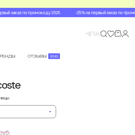
вый заказ по промокоду 2525
-25% на первый заказ по промок
БРЕНДЫ
ОТЗЫВЫ
9592
coste
аницы
руб.