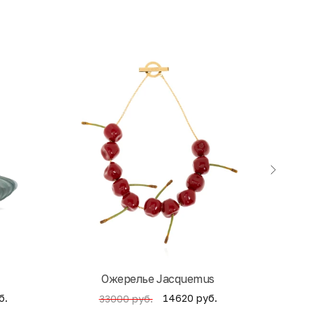
экск
Ожерелье Jacquemus
б.
14620 руб.
33000 руб.
4