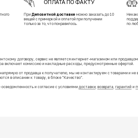
ОПЛАТА ПО ФАКТУ
тного
При
Депозитной доставке
можно заказать до 10
Никак
вещей с примеркой и оплатой при получении
подде
только за то, что понравилось.
по лю
гентскому договору, сервис не является интернет-магазином или продавцо
ара включает комиссию и накладные расходы, предусмотренные офертой.
напрямую от продавца к получателю, мы не контактируем с товарами и не 
тся в описании к товару, в блоке "Качество".
 осведомленность и согласие с условиями
доставки
,
возврата
,
гарантий
и
п