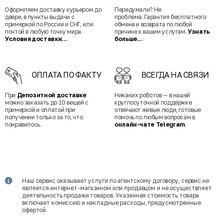
Оформляем доставку курьером до
Передумали? Не
двери, в пункты выдачи с
проблема. Гарантия бесплатного
примеркой по России и СНГ, или
обмена и возврата по любой
почтой в любую точку мира.
причине к вашим услугам.
Узнать
Условия доставки...
больше...
ОПЛАТА ПО ФАКТУ
ВСЕГДА НА СВЯЗИ
При
Депозитной доставке
Никаких роботов — в нашей
можно заказать до 10 вещей с
круглосуточной поддержке
примеркой и оплатой при
отвечают живые люди, готовые
получении только за то, что
помочь по любым вопросам в
понравилось.
онлайн-чате Telegram
.
Наш сервис оказывает услуги по агентскому договору, сервис не
является интернет-магазином или продавцом и не осуществляет
деятельность продажи товаров. Указанная стоимость товара
включает комиссию и накладные расходы, предусмотренные
офертой.