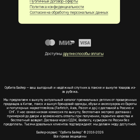
Публичный договор-оферты
Политика конфиденциальности
Согласие на обработку персональных данных
Доступны
другие способы оплаты
Орбита Байер — ваш выгодный и надёжный спутник в поиске и выкупе товаров из-
за рубежа.
Мы предлагаем к выкупу актуальный каталог премиальных реплик от проверенных
продавцов в Китае, поиск и выкуп брендовой одежды, обуви и аксессуаров из Европы
и популярных маркетплейсов (Farfetch, Asos, Poizon и др.) с доставкой в Россию и
СНГ. У нас самая низкая комиссия по выкупу, бесплатная экспресс доставка с
примеркой до двери и возможность оплаты при получении, гарантия качества и
бесплатный возврат. Доставка через СДЭК, Boxberry, курьером по России без
предоплаты. Тысячи довольных клиентов подтверждают: мы делаем моду доступной.
Байер-сервис "Орбита Байер" © 2016-2026
Все права защищены