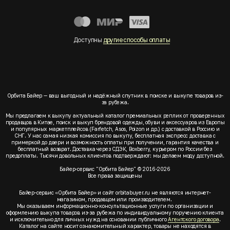
Доступны
другие способы оплаты
Орбита Байер — ваш выгодный и надёжный спутник в поиске и выкупе товаров из-
за рубежа.
Мы предлагаем к выкупу актуальный каталог премиальных реплик от проверенных
продавцов в Китае, поиск и выкуп брендовой одежды, обуви и аксессуаров из Европы
и популярных маркетплейсов (Farfetch, Asos, Poizon и др.) с доставкой в Россию и
СНГ. У нас самая низкая комиссия по выкупу, бесплатная экспресс доставка с
примеркой до двери и возможность оплаты при получении, гарантия качества и
бесплатный возврат. Доставка через СДЭК, Boxberry, курьером по России без
предоплаты. Тысячи довольных клиентов подтверждают: мы делаем моду доступной.
Байер-сервис "Орбита Байер" © 2016-2026
Все права защищены
Байер-сервис «Орбита Байер» и сайт orbitabuyer.ru не являются интернет-
магазином, продавцом или производителем.
Мы оказываем информационно-консультационные услуги по организации и
оформлению выкупа товаров из-за рубежа по индивидуальному поручению клиента
и исключительно для личных нужд на основании публичного
Агентского договора
.
Каталог на сайте носит ознакомительный характер, товары не находятся в