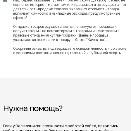
Наш сервис оказывает услуги по агентскому договору, сервис не
является интернет-магазином или продавцом и не осуществляет
деятельность продажи товаров. Указанная стоимость товара
включает комиссию и накладные расходы, предусмотренные
офертой.
Отправка товаров осуществляется напрямую от продавца к
получателю, мы не контактируем с товарами и не вступаем в
правовые отношения купли-продажи. Данные продавца
указываются в описании к товару, в блоке "Качество".
Оформляя заказ, вы подтверждаете осведомленность и согласие
с условиями
доставки
,
возврата
,
гарантий
и
публичной оферты
.
Нужна помощь?
Если у Вас возникли сложности с работой сайта, появились
любые вопросы или требуется наша помощь, пожалуйста,