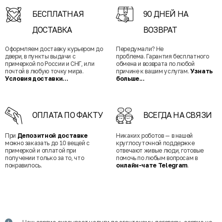
БЕСПЛАТНАЯ
90 ДНЕЙ НА
ДОСТАВКА
ВОЗВРАТ
Оформляем доставку курьером до
Передумали? Не
двери, в пункты выдачи с
проблема. Гарантия бесплатного
примеркой по России и СНГ, или
обмена и возврата по любой
почтой в любую точку мира.
причине к вашим услугам.
Узнать
Условия доставки...
больше...
ОПЛАТА ПО ФАКТУ
ВСЕГДА НА СВЯЗИ
При
Депозитной доставке
Никаких роботов — в нашей
можно заказать до 10 вещей с
круглосуточной поддержке
примеркой и оплатой при
отвечают живые люди, готовые
получении только за то, что
помочь по любым вопросам в
понравилось.
онлайн-чате Telegram
.