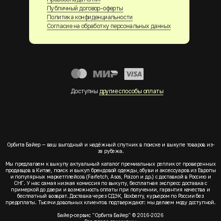
Публичный договор-оферты
Политика конфиденциальности
Согласие на обработку персональных данных
Доступны
другие способы оплаты
Орбита Байер — ваш выгодный и надёжный спутник в поиске и выкупе товаров из-
за рубежа.
Мы предлагаем к выкупу актуальный каталог премиальных реплик от проверенных
продавцов в Китае, поиск и выкуп брендовой одежды, обуви и аксессуаров из Европы
и популярных маркетплейсов (Farfetch, Asos, Poizon и др.) с доставкой в Россию и
СНГ. У нас самая низкая комиссия по выкупу, бесплатная экспресс доставка с
примеркой до двери и возможность оплаты при получении, гарантия качества и
бесплатный возврат. Доставка через СДЭК, Boxberry, курьером по России без
предоплаты. Тысячи довольных клиентов подтверждают: мы делаем моду доступной.
Байер-сервис "Орбита Байер" © 2016-2026