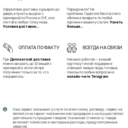
Оформляем доставку курьером до
Передумали? Не
двери, в пункты выдачи с
проблема. Гарантия бесплатного
примеркой по России и СНГ, или
обмена и возврата по любой
почтой в любую точку мира.
причине к вашим услугам.
Узнать
Условия доставки...
больше...
ОПЛАТА ПО ФАКТУ
ВСЕГДА НА СВЯЗИ
При
Депозитной доставке
Никаких роботов — в нашей
можно заказать до 10 вещей с
круглосуточной поддержке
примеркой и оплатой при
отвечают живые люди, готовые
получении только за то, что
помочь по любым вопросам в
понравилось.
онлайн-чате Telegram
.
Наш сервис оказывает услуги по агентскому договору, сервис не
является интернет-магазином или продавцом и не осуществляет
деятельность продажи товаров. Указанная стоимость товара
включает комиссию и накладные расходы, предусмотренные
офертой.