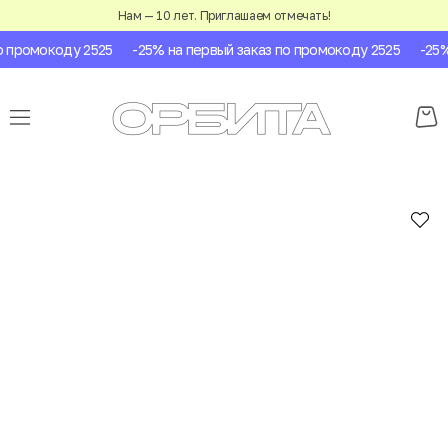
Нам — 10 лет. Приглашаем отмечать!
промокоду 2525
-25% на первый заказ по промокоду 2525
-25% 