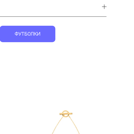
ФУТБОЛКИ
экск