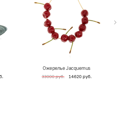
Ожерелье Jacquemus
б.
14620 руб.
33000 руб.
4