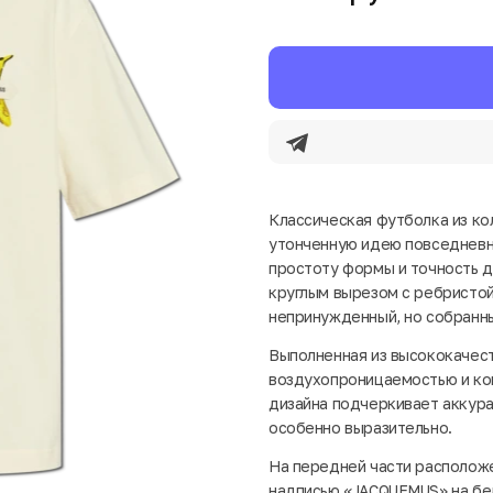
Классическая футболка из кол
утонченную идею повседневн
простоту формы и точность д
круглым вырезом с ребристо
непринужденный, но собранны
Выполненная из высококачест
воздухопроницаемостью и ко
дизайна подчеркивает аккура
особенно выразительно.
На передней части расположе
надписью «JACQUEMUS» на бел