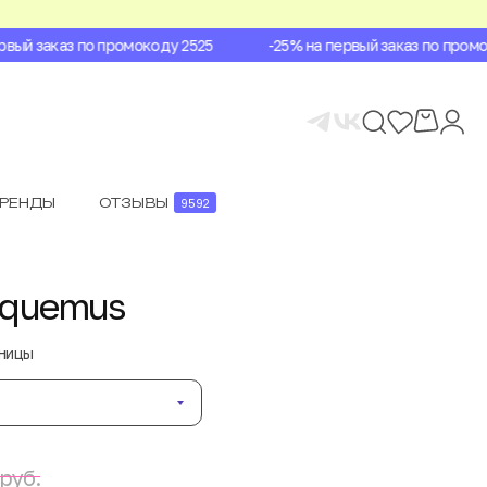
ый заказ по промокоду 2525
-25% на первый заказ по промоко
БРЕНДЫ
ОТЗЫВЫ
9592
cquemus
аницы
руб.