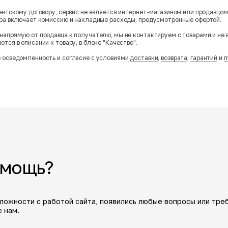
гентскому договору, сервис не является интернет-магазином или продавцо
ара включает комиссию и накладные расходы, предусмотренные офертой.
напрямую от продавца к получателю, мы не контактируем с товарами и не 
тся в описании к товару, в блоке "Качество".
 осведомленность и согласие с условиями
доставки
,
возврата
,
гарантий
и
п
омощь?
сложности с работой сайта, появились любые вопросы или тре
 нам.