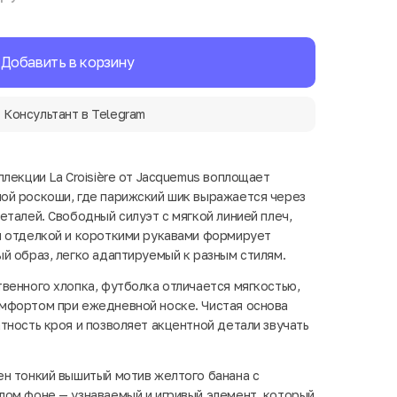
Добавить в корзину
Консультант в Telegram
лекции La Croisière от Jacquemus воплощает
ой роскоши, где парижский шик выражается через
еталей. Свободный силуэт с мягкой линией плеч,
й отделкой и короткими рукавами формирует
й образ, легко адаптируемый к разным стилям.
венного хлопка, футболка отличается мягкостью,
мфортом при ежедневной носке. Чистая основа
тность кроя и позволяет акцентной детали звучать
н тонкий вышитый мотив желтого банана с
ом фоне — узнаваемый и игривый элемент, который