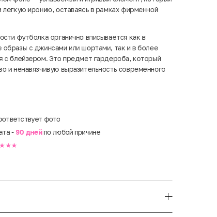
 легкую иронию, оставаясь в рамках фирменной
ости футболка органично вписывается как в
образы с джинсами или шортами, так и в более
 с блейзером. Это предмет гардероба, который
во и ненавязчивую выразительность современного
оответствует фото
ата -
90 дней
по любой причине
★★★