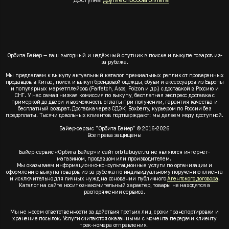
Орбита Байер — ваш выгодный и надёжный спутник в поиске и выкупе товаров из-
за рубежа.
Мы предлагаем к выкупу актуальный каталог премиальных реплик от проверенных
продавцов в Китае, поиск и выкуп брендовой одежды, обуви и аксессуаров из Европы
и популярных маркетплейсов (Farfetch, Asos, Poizon и др.) с доставкой в Россию и
СНГ. У нас самая низкая комиссия по выкупу, бесплатная экспресс доставка с
примеркой до двери и возможность оплаты при получении, гарантия качества и
бесплатный возврат. Доставка через СДЭК, Boxberry, курьером по России без
предоплаты. Тысячи довольных клиентов подтверждают: мы делаем моду доступной.
Байер-сервис "Орбита Байер" © 2016-2026
Все права защищены
Байер-сервис «Орбита Байер» и сайт orbitabuyer.ru не являются интернет-
магазином, продавцом или производителем.
Мы оказываем информационно-консультационные услуги по организации и
оформлению выкупа товаров из-за рубежа по индивидуальному поручению клиента
и исключительно для личных нужд на основании публичного
Агентского договора
.
Каталог на сайте носит ознакомительный характер, товары не находятся в
распоряжении сервиса.
Мы не несем ответственности за действия третьих лиц, сроки транспортировки и
хранение посылок. Услуги считаются оказанными с момента передачи клиенту
трек-номера отправления.