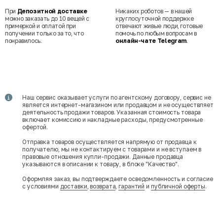
При
Депозитной доставке
Никаких роботов — в нашей
можно заказать до 10 вещей с
круглосуточной поддержке
примеркой и оплатой при
отвечают живые люди, готовые
получении только за то, что
помочь по любым вопросам в
понравилось.
онлайн-чате Telegram
.
Наш сервис оказывает услуги по агентскому договору, сервис не
является интернет-магазином или продавцом и не осуществляет
деятельность продажи товаров. Указанная стоимость товара
включает комиссию и накладные расходы, предусмотренные
офертой.
Отправка товаров осуществляется напрямую от продавца к
получателю, мы не контактируем с товарами и не вступаем в
правовые отношения купли-продажи. Данные продавца
указываются в описании к товару, в блоке "Качество".
Оформляя заказ, вы подтверждаете осведомленность и согласие
с условиями
доставки
,
возврата
,
гарантий
и
публичной оферты
.