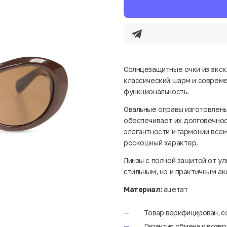
Солнцезащитные очки из экск
классический шарм и совреме
функциональность.
Овальные оправы изготовлены
обеспечивает их долговечност
элегантности и гармонии всем
роскошный характер.
Линзы с полной защитой от ул
стильным, но и практичным а
Материал:
ацетат
Товар верифицирован, с
Гарантия обмена и возвр