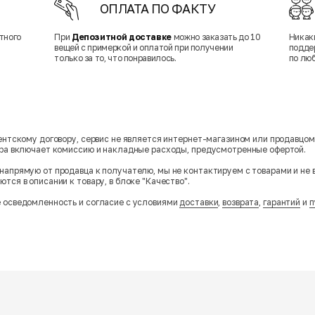
ОПЛАТА ПО ФАКТУ
тного
При
Депозитной доставке
можно заказать до 10
Никак
вещей с примеркой и оплатой при получении
подде
только за то, что понравилось.
по лю
гентскому договору, сервис не является интернет-магазином или продавцо
ара включает комиссию и накладные расходы, предусмотренные офертой.
напрямую от продавца к получателю, мы не контактируем с товарами и не 
тся в описании к товару, в блоке "Качество".
 осведомленность и согласие с условиями
доставки
,
возврата
,
гарантий
и
п