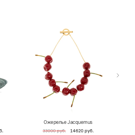
экск
Ожерелье Jacquemus
б.
14620 руб.
33000 руб.
4