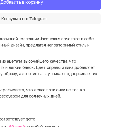
Добавить в корзину
Консультант в Telegram
люзивной коллекции Jacquemus сочетают в себе
нный дизайн, предлагая неповторимый стиль и
 из ацетата высочайшего качества, что
ь и легкий блеск. Цвет оправы и линз добавляет
у образу, а логотип на заушниках подчеркивает их
ьтрафиолета, что делает эти очки не только
ксессуаром для солнечных дней.
оответствует фото
ата -
90 дней
по любой причине