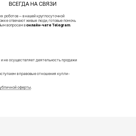
ВСЕГДА НА СВЯЗИ
их роботов — в нашей круглосуточной
ржке отвечают живые люди, готовые помочь
бым вопросам в
онлайн-чате Telegram
.
м и не осуществляет деятельность продажи
вступаем в правовые отношения купли-
убличной оферты
.