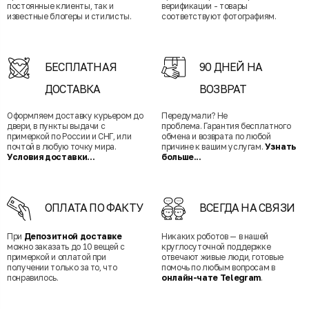
постоянные клиенты, так и
верификации - товары
известные блогеры и стилисты.
соответствуют фотографиям.
БЕСПЛАТНАЯ
90 ДНЕЙ НА
ДОСТАВКА
ВОЗВРАТ
Оформляем доставку курьером до
Передумали? Не
двери, в пункты выдачи с
проблема. Гарантия бесплатного
примеркой по России и СНГ, или
обмена и возврата по любой
почтой в любую точку мира.
причине к вашим услугам.
Узнать
Условия доставки...
больше...
ОПЛАТА ПО ФАКТУ
ВСЕГДА НА СВЯЗИ
При
Депозитной доставке
Никаких роботов — в нашей
можно заказать до 10 вещей с
круглосуточной поддержке
примеркой и оплатой при
отвечают живые люди, готовые
получении только за то, что
помочь по любым вопросам в
понравилось.
онлайн-чате Telegram
.