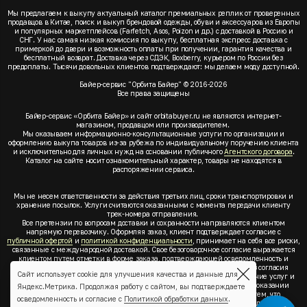
Мы предлагаем к выкупу актуальный каталог премиальных реплик от проверенных
продавцов в Китае, поиск и выкуп брендовой одежды, обуви и аксессуаров из Европы
и популярных маркетплейсов (Farfetch, Asos, Poizon и др.) с доставкой в Россию и
СНГ. У нас самая низкая комиссия по выкупу, бесплатная экспресс доставка с
примеркой до двери и возможность оплаты при получении, гарантия качества и
бесплатный возврат. Доставка через СДЭК, Boxberry, курьером по России без
предоплаты. Тысячи довольных клиентов подтверждают: мы делаем моду доступной.
Байер-сервис "Орбита Байер" © 2016-2026
Все права защищены
Байер-сервис «Орбита Байер» и сайт orbitabuyer.ru не являются интернет-
магазином, продавцом или производителем.
Мы оказываем информационно-консультационные услуги по организации и
оформлению выкупа товаров из-за рубежа по индивидуальному поручению клиента
и исключительно для личных нужд на основании публичного
Агентского договора
.
Каталог на сайте носит ознакомительный характер, товары не находятся в
распоряжении сервиса.
Мы не несем ответственности за действия третьих лиц, сроки транспортировки и
хранение посылок. Услуги считаются оказанными с момента передачи клиенту
трек-номера отправления.
Все претензии по вопросам доставки и сохранности направляются клиентом
напрямую перевозчику. Оформляя заказ, клиент подтверждает согласие с
публичной офертой
и
политикой конфиденциальности
, принимает на себя все риски,
связанные с международной доставкой. Свое безоговорочное согласие выражается
клиентом путем отметки в форме заказа, подтверждающей осведомленность и
согласие клиента со всеми предлагаемыми сервисом условиями. Без согласия
Сайт использует cookie для улучшения качества и данные для
клиента с
публичной офертой
и
политикой конфиденциальности
оказание услуг и
оформление заказа невозможно. Заключая акцепт условий оферты об оказании
Яндекс.Метрика. Продолжая работу с сайтом, вы подтверждаете
услуг, клиент понимает, заверяет, подтверждает и соглашается с тем, что
осведомленность и согласие с
Политикой обработки данных
.
выкупаемые товары по индивидуальному запросу выбраны им для личных,