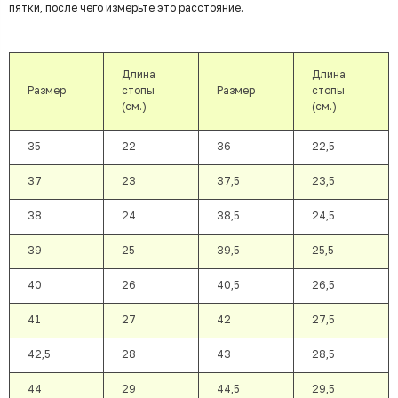
пятки, после чего измерьте это расстояние.
Длина
Длина
Размер
стопы
Размер
стопы
(см.)
(см.)
35
22
36
22,5
37
23
37,5
23,5
38
24
38,5
24,5
39
25
39,5
25,5
40
26
40,5
26,5
41
27
42
27,5
42,5
28
43
28,5
44
29
44,5
29,5