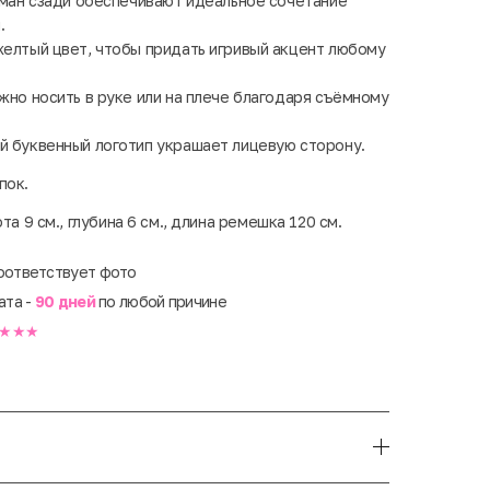
рман сзади обеспечивают идеальное сочетание
.
елтый цвет, чтобы придать игривый акцент любому
но носить в руке или на плече благодаря съёмному
 буквенный логотип украшает лицевую сторону.
пок.
ота 9 см., глубина 6 см., длина ремешка 120 см.
оответствует фото
ата -
90 дней
по любой причине
★★★