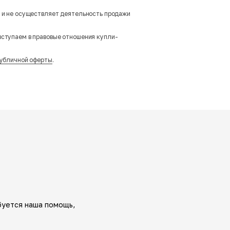
м и не осуществляет деятельность продажи
вступаем в правовые отношения купли-
убличной оферты
.
буется наша помощь,