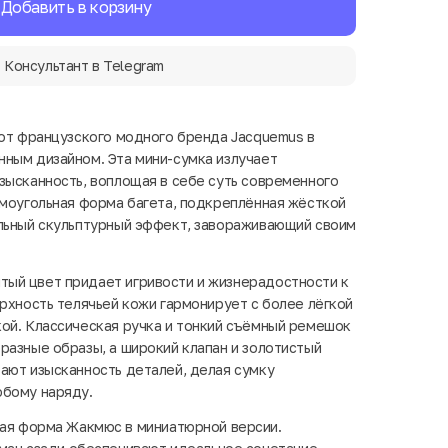
Добавить в корзину
Консультант в Telegram
 от французского модного бренда Jacquemus в
ным дизайном. Эта мини-сумка излучает
зысканность, воплощая в себе суть современного
ямоугольная форма багета, подкреплённая жёсткой
альный скульптурный эффект, завораживающий своим
ый цвет придает игривости и жизнерадостности к
ерхность телячьей кожи гармонирует с более лёгкой
ой. Классическая ручка и тонкий съёмный ремешок
разные образы, а широкий клапан и золотистый
ают изысканность деталей, делая сумку
юбому наряду.
ая форма Жакмюс в миниатюрной версии.