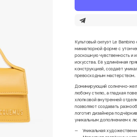
Культовый силуэт Le Bambino
миниатюрной форме с утончен
роскошную чувственность и и
искусства. Её удлинённая пр
конструкцией, создаёт уник
превосходным мастерством.
Доминирующий солнечно-желт
любому стилю, а гладкая пов
хлопковой внутренней отделк
позволяют создавать разнооб
логотип дизайнера подчёркив
уникальным дополнением к л
Уникальная художественн