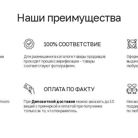
Наши преимущества
100% СООТВЕТСТВИЕ
нии
Для размещения в каталоге товары продавцов
Оформ
проходят процесс верификации - товары
выдачи
соответствуют фотографиям.
любую
ОПЛАТА ПО ФАКТУ
тного
При
Депозитной доставке
можно заказать до 10
Никак
вещей с примеркой и оплатой при получении
подде
только за то, что понравилось.
по лю