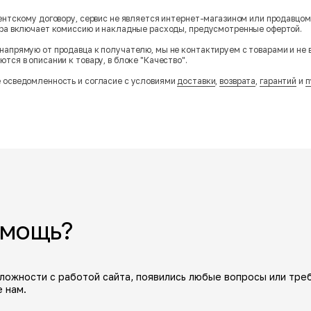
гентскому договору, сервис не является интернет-магазином или продавцо
ара включает комиссию и накладные расходы, предусмотренные офертой.
напрямую от продавца к получателю, мы не контактируем с товарами и не 
тся в описании к товару, в блоке "Качество".
 осведомленность и согласие с условиями
доставки
,
возврата
,
гарантий
и
п
омощь?
сложности с работой сайта, появились любые вопросы или тре
 нам.