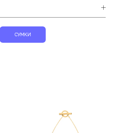
СУМКИ
экск