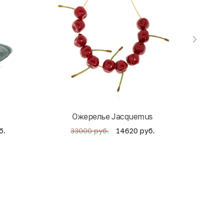
Ожерелье Jacquemus
б.
14620 руб.
33000 руб.
4