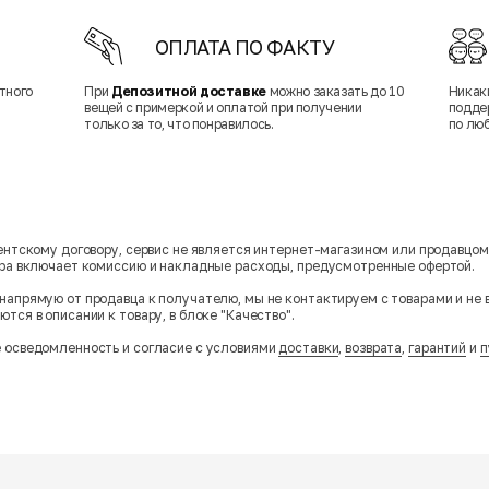
ОПЛАТА ПО ФАКТУ
тного
При
Депозитной доставке
можно заказать до 10
Никак
вещей с примеркой и оплатой при получении
подде
только за то, что понравилось.
по лю
гентскому договору, сервис не является интернет-магазином или продавцо
ара включает комиссию и накладные расходы, предусмотренные офертой.
напрямую от продавца к получателю, мы не контактируем с товарами и не 
тся в описании к товару, в блоке "Качество".
 осведомленность и согласие с условиями
доставки
,
возврата
,
гарантий
и
п