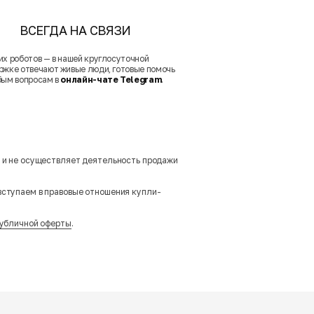
ВСЕГДА НА СВЯЗИ
их роботов — в нашей круглосуточной
ржке отвечают живые люди, готовые помочь
бым вопросам в
онлайн-чате Telegram
.
м и не осуществляет деятельность продажи
вступаем в правовые отношения купли-
убличной оферты
.