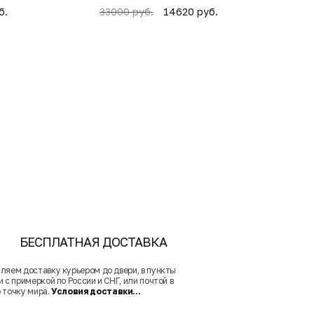
б.
14620 руб.
33000 руб.
4
БЕСПЛАТНАЯ ДОСТАВКА
ляем доставку курьером до двери, в пункты
 с примеркой по России и СНГ, или почтой в
 точку мира.
Условия доставки...