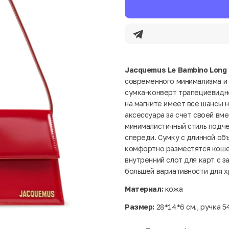
Jacquemus Le Bambino Long
современного минимализма и 
сумка-конверт трапециевидн
на магните имеет все шансы 
аксессуара за счет своей вм
минималистичный стиль подч
спереди. Сумку с длинной объ
комфортно разместятся кошел
внутренний слот для карт с 
большей вариативности для х
Материал:
кожа
Размер:
28*14*6 см., ручка 5