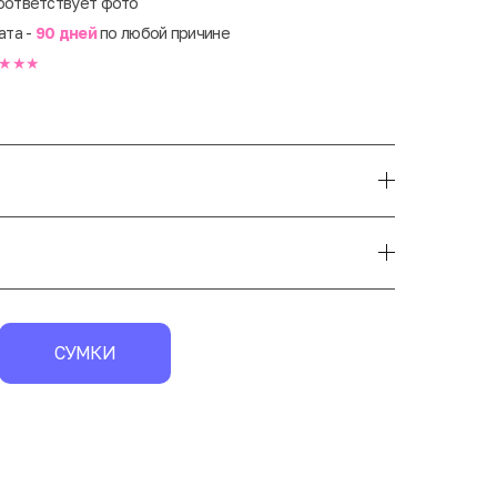
оответствует фото
ата -
90 дней
по любой причине
★★★
СУМКИ