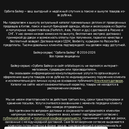
Орбита Байер — ваш выгодный и надёжный спутник в поиске и выкупе товаров из-
за рубежа.
Мы предлагаем к выкупу актуальный каталог премиальных реплик от проверенных
продавцов в Китае, поиск и выкуп брендовой одежды, обуви и аксессуаров из Европы
и популярных маркетплейсов (Farfetch, Asos, Poizon и др.) с доставкой в Россию и
СНГ. У нас самая низкая комиссия по выкупу, бесплатная экспресс доставка с
примеркой до двери и возможность оплаты при получении, гарантия качества и
бесплатный возврат. Доставка через СДЭК, Boxberry, курьером по России без
предоплаты. Тысячи довольных клиентов подтверждают: мы делаем моду доступной.
Байер-сервис "Орбита Байер" © 2016-2026
Все права защищены
Байер-сервис «Орбита Байер» и сайт orbitabuyer.ru не являются интернет-
магазином, продавцом или производителем.
Мы оказываем информационно-консультационные услуги по организации и
оформлению выкупа товаров из-за рубежа по индивидуальному поручению клиента
и исключительно для личных нужд на основании публичного
Агентского договора
.
Каталог на сайте носит ознакомительный характер, товары не находятся в
распоряжении сервиса.
Мы не несем ответственности за действия третьих лиц, сроки транспортировки и
хранение посылок. Услуги считаются оказанными с момента передачи клиенту
трек-номера отправления.
Все претензии по вопросам доставки и сохранности направляются клиентом
напрямую перевозчику. Оформляя заказ, клиент подтверждает согласие с
публичной офертой
и
политикой конфиденциальности
, принимает на себя все риски,
связанные с международной доставкой. Свое безоговорочное согласие выражается
клиентом путем отметки в форме заказа, подтверждающей осведомленность и