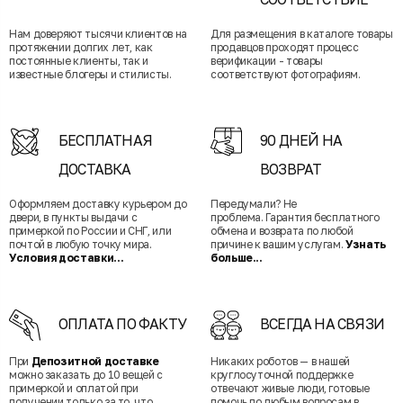
Нам доверяют тысячи клиентов на
Для размещения в каталоге товары
протяжении долгих лет, как
продавцов проходят процесс
постоянные клиенты, так и
верификации - товары
известные блогеры и стилисты.
соответствуют фотографиям.
БЕСПЛАТНАЯ
90 ДНЕЙ НА
ДОСТАВКА
ВОЗВРАТ
Оформляем доставку курьером до
Передумали? Не
двери, в пункты выдачи с
проблема. Гарантия бесплатного
примеркой по России и СНГ, или
обмена и возврата по любой
почтой в любую точку мира.
причине к вашим услугам.
Узнать
Условия доставки...
больше...
ОПЛАТА ПО ФАКТУ
ВСЕГДА НА СВЯЗИ
При
Депозитной доставке
Никаких роботов — в нашей
можно заказать до 10 вещей с
круглосуточной поддержке
примеркой и оплатой при
отвечают живые люди, готовые
получении только за то, что
помочь по любым вопросам в