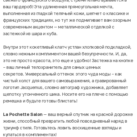
ваш гардероб! Эта удлиненная прямоугольная мечта,
выполненная из гладкой телячьей кожи, шепчет о классике и
французских традициях, но тут же подмигивает вам озорным
современным акцентом — металлической отделкой с
застежкой из шара и куба.
Внутри этот кокетливый клатч устлан хлопковой подкладкой,
словно нежным комплиментом вашей безупречности. И, да,
это не просто красота, это еще и удобно! Застежка на кнопке
– ваш личный телохранитель для самых ценных
секретов. Универсальный оттенок этого чуда моды – как
чистый холст для вашего самовыражения, а гравированный
логотип Jacquemus, словно автограф художника, добавляет
щепотку утонченного шика. Носите его на плече с помощью
ремешка и будьте готовы блистать!
La Pochette Salon
— ваш верный спутник на красной дорожке
жизни, способный превратить любой повседневный наряд в
триумф стиля. Готовьтесь ловить восхищенные взгляды и
купаться в комплиментах!