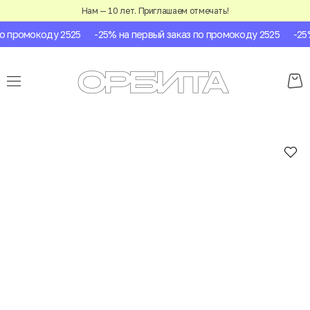
Нам — 10 лет. Приглашаем отмечать!
 промокоду 2525
-25% на первый заказ по промокоду 2525
-25% 