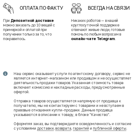
ОПЛАТА ПО ФАКТУ
ВСЕГДА НА СВЯЗИ
При
Депозитной доставке
Никаких роботов — в нашей
можно заказать до 10 вещей с
круглосуточной поддержке
примеркой и оплатой при
отвечают живые люди, готовые
получении только за то, что
помочь по любым вопросам в
понравилось.
онлайн-чате Telegram
.
Наш сервис оказывает услуги по агентскому договору, сервис не
является интернет-магазином или продавцом и не осуществляет
деятельность продажи товаров. Указанная стоимость товара
включает комиссию и накладные расходы, предусмотренные
офертой.
Отправка товаров осуществляется напрямую от продавца к
получателю, мы не контактируем с товарами и не вступаем в
правовые отношения купли-продажи. Данные продавца
указываются в описании к товару, в блоке "Качество".
Оформляя заказ, вы подтверждаете осведомленность и согласие
с условиями
доставки
,
возврата
,
гарантий
и
публичной оферты
.