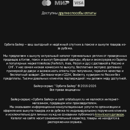
Доступны
другие способы оплаты
Орбита Байер — ваш выгодный и надёжный спутник в поиске и выкупе товаров из-
за рубежа.
Мы предлагаем к выкупу актуальный каталог премиальных реплик от проверенных
продавцов в Китае, поиск и выкуп брендовой одежды, обуви и аксессуаров из Европы
и популярных маркетплейсов (Farfetch, Asos, Poizon и др.) с доставкой в Россию и
СНГ. У нас самая низкая комиссия по выкупу, бесплатная экспресс доставка с
примеркой до двери и возможность оплаты при получении, гарантия качества и
бесплатный возврат. Доставка через СДЭК, Boxberry, курьером по России без
предоплаты. Тысячи довольных клиентов подтверждают: мы делаем моду доступной.
Байер-сервис "Орбита Байер" © 2016-2026
Все права защищены
Байер-сервис «Орбита Байер» и сайт orbitabuyer.ru не являются интернет-
магазином, продавцом или производителем.
Мы оказываем информационно-консультационные услуги по организации и
оформлению выкупа товаров из-за рубежа по индивидуальному поручению клиента
и исключительно для личных нужд на основании публичного
Агентского договора
.
Каталог на сайте носит ознакомительный характер, товары не находятся в
распоряжении сервиса.