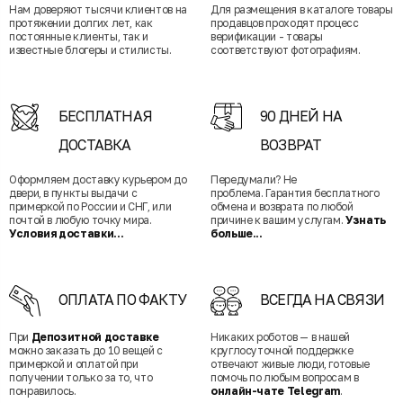
Нам доверяют тысячи клиентов на
Для размещения в каталоге товары
протяжении долгих лет, как
продавцов проходят процесс
постоянные клиенты, так и
верификации - товары
известные блогеры и стилисты.
соответствуют фотографиям.
БЕСПЛАТНАЯ
90 ДНЕЙ НА
ДОСТАВКА
ВОЗВРАТ
Оформляем доставку курьером до
Передумали? Не
двери, в пункты выдачи с
проблема. Гарантия бесплатного
примеркой по России и СНГ, или
обмена и возврата по любой
почтой в любую точку мира.
причине к вашим услугам.
Узнать
Условия доставки...
больше...
ОПЛАТА ПО ФАКТУ
ВСЕГДА НА СВЯЗИ
При
Депозитной доставке
Никаких роботов — в нашей
можно заказать до 10 вещей с
круглосуточной поддержке
примеркой и оплатой при
отвечают живые люди, готовые
получении только за то, что
помочь по любым вопросам в
понравилось.
онлайн-чате Telegram
.