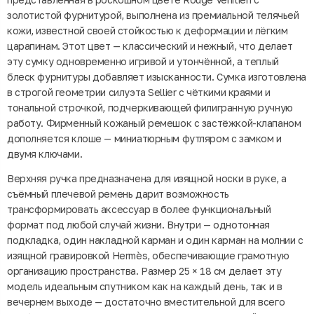
золотистой фурнитурой, выполнена из премиальной телячьей
кожи, известной своей стойкостью к деформации и лёгким
царапинам. Этот цвет — классический и нежный, что делает
эту сумку одновременно игривой и утончённой, а теплый
блеск фурнитуры добавляет изысканности. Сумка изготовлена
в строгой геометрии силуэта Sellier с чёткими краями и
тональной строчкой, подчеркивающей филигранную ручную
работу. Фирменный кожаный ремешок с застёжкой-клапаном
дополняется клоше — миниатюрным футляром с замком и
двумя ключами.
Верхняя ручка предназначена для изящной носки в руке, а
съёмный плечевой ремень дарит возможность
трансформировать аксессуар в более функциональный
формат под любой случай жизни. Внутри — однотонная
подкладка, один накладной карман и один карман на молнии с
изящной гравировкой Hermès, обеспечивающие грамотную
организацию пространства. Размер 25 × 18 см делает эту
модель идеальным спутником как на каждый день, так и в
вечернем выходе — достаточно вместительной для всего