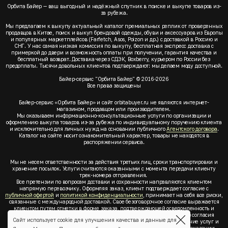
Орбита Байер — ваш выгодный и надёжный спутник в поиске и выкупе товаров из-
за рубежа.
Мы предлагаем к выкупу актуальный каталог премиальных реплик от проверенных
продавцов в Китае, поиск и выкуп брендовой одежды, обуви и аксессуаров из Европы
и популярных маркетплейсов (Farfetch, Asos, Poizon и др.) с доставкой в Россию и
СНГ. У нас самая низкая комиссия по выкупу, бесплатная экспресс доставка с
примеркой до двери и возможность оплаты при получении, гарантия качества и
бесплатный возврат. Доставка через СДЭК, Boxberry, курьером по России без
предоплаты. Тысячи довольных клиентов подтверждают: мы делаем моду доступной.
Байер-сервис "Орбита Байер" © 2016-2026
Все права защищены
Байер-сервис «Орбита Байер» и сайт orbitabuyer.ru не являются интернет-
магазином, продавцом или производителем.
Мы оказываем информационно-консультационные услуги по организации и
оформлению выкупа товаров из-за рубежа по индивидуальному поручению клиента
и исключительно для личных нужд на основании публичного
Агентского договора
.
Каталог на сайте носит ознакомительный характер, товары не находятся в
распоряжении сервиса.
Мы не несем ответственности за действия третьих лиц, сроки транспортировки и
хранение посылок. Услуги считаются оказанными с момента передачи клиенту
трек-номера отправления.
Все претензии по вопросам доставки и сохранности направляются клиентом
напрямую перевозчику. Оформляя заказ, клиент подтверждает согласие с
публичной офертой
и
политикой конфиденциальности
, принимает на себя все риски,
связанные с международной доставкой. Свое безоговорочное согласие выражается
клиентом путем отметки в форме заказа, подтверждающей осведомленность и
согласие клиента со всеми предлагаемыми сервисом условиями. Без согласия
Сайт использует cookie для улучшения качества и данные для
клиента с
публичной офертой
и
политикой конфиденциальности
оказание услуг и