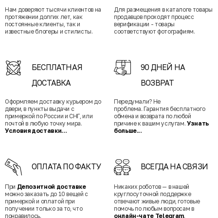
Нам доверяют тысячи клиентов на
Для размещения в каталоге товары
протяжении долгих лет, как
продавцов проходят процесс
постоянные клиенты, так и
верификации - товары
известные блогеры и стилисты.
соответствуют фотографиям.
БЕСПЛАТНАЯ
90 ДНЕЙ НА
ДОСТАВКА
ВОЗВРАТ
Оформляем доставку курьером до
Передумали? Не
двери, в пункты выдачи с
проблема. Гарантия бесплатного
примеркой по России и СНГ, или
обмена и возврата по любой
почтой в любую точку мира.
причине к вашим услугам.
Узнать
Условия доставки...
больше...
ОПЛАТА ПО ФАКТУ
ВСЕГДА НА СВЯЗИ
При
Депозитной доставке
Никаких роботов — в нашей
можно заказать до 10 вещей с
круглосуточной поддержке
примеркой и оплатой при
отвечают живые люди, готовые
получении только за то, что
помочь по любым вопросам в
понравилось.
онлайн-чате Telegram
.