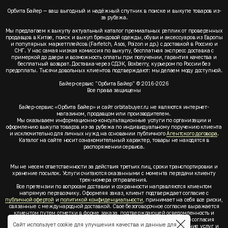
Орбита Байер — ваш выгодный и надёжный спутник в поиске и выкупе товаров из-
за рубежа.
Мы предлагаем к выкупу актуальный каталог премиальных реплик от проверенных
продавцов в Китае, поиск и выкуп брендовой одежды, обуви и аксессуаров из Европы
и популярных маркетплейсов (Farfetch, Asos, Poizon и др.) с доставкой в Россию и
СНГ. У нас самая низкая комиссия по выкупу, бесплатная экспресс доставка с
примеркой до двери и возможность оплаты при получении, гарантия качества и
бесплатный возврат. Доставка через СДЭК, Boxberry, курьером по России без
предоплаты. Тысячи довольных клиентов подтверждают: мы делаем моду доступной.
Байер-сервис "Орбита Байер" © 2016-2026
Все права защищены
Байер-сервис «Орбита Байер» и сайт orbitabuyer.ru не являются интернет-
магазином, продавцом или производителем.
Мы оказываем информационно-консультационные услуги по организации и
оформлению выкупа товаров из-за рубежа по индивидуальному поручению клиента
и исключительно для личных нужд на основании публичного
Агентского договора
.
Каталог на сайте носит ознакомительный характер, товары не находятся в
распоряжении сервиса.
Мы не несем ответственности за действия третьих лиц, сроки транспортировки и
хранение посылок. Услуги считаются оказанными с момента передачи клиенту
трек-номера отправления.
Все претензии по вопросам доставки и сохранности направляются клиентом
напрямую перевозчику. Оформляя заказ, клиент подтверждает согласие с
публичной офертой
и
политикой конфиденциальности
, принимает на себя все риски,
связанные с международной доставкой. Свое безоговорочное согласие выражается
клиентом путем отметки в форме заказа, подтверждающей осведомленность и
согласие клиента со всеми предлагаемыми сервисом условиями. Без согласия
Сайт использует cookie для улучшения качества и данные для
клиента с
публичной офертой
и
политикой конфиденциальности
оказание услуг и