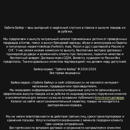
Орбита Байер — ваш выгодный и надёжный спутник в поиске и выкупе товаров из-
за рубежа.
Мы предлагаем к выкупу актуальный каталог премиальных реплик от проверенных
продавцов в Китае, поиск и выкуп брендовой одежды, обуви и аксессуаров из Европы
и популярных маркетплейсов (Farfetch, Asos, Poizon и др.) с доставкой в Россию и
СНГ. У нас самая низкая комиссия по выкупу, бесплатная экспресс доставка с
примеркой до двери и возможность оплаты при получении, гарантия качества и
бесплатный возврат. Доставка через СДЭК, Boxberry, курьером по России без
предоплаты. Тысячи довольных клиентов подтверждают: мы делаем моду доступной.
Байер-сервис "Орбита Байер" © 2016-2026
Все права защищены
Байер-сервис «Орбита Байер» и сайт orbitabuyer.ru не являются интернет-
магазином, продавцом или производителем.
Мы оказываем информационно-консультационные услуги по организации и
оформлению выкупа товаров из-за рубежа по индивидуальному поручению клиента
и исключительно для личных нужд на основании публичного
Агентского договора
.
Каталог на сайте носит ознакомительный характер, товары не находятся в
распоряжении сервиса.
Мы не несем ответственности за действия третьих лиц, сроки транспортировки и
хранение посылок. Услуги считаются оказанными с момента передачи клиенту
трек-номера отправления.
Все претензии по вопросам доставки и сохранности направляются клиентом