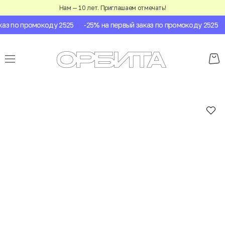
Нам — 10 лет. Приглашаем отмечать!
з по промокоду 2525
-25% на первый заказ по промокоду 2525
-