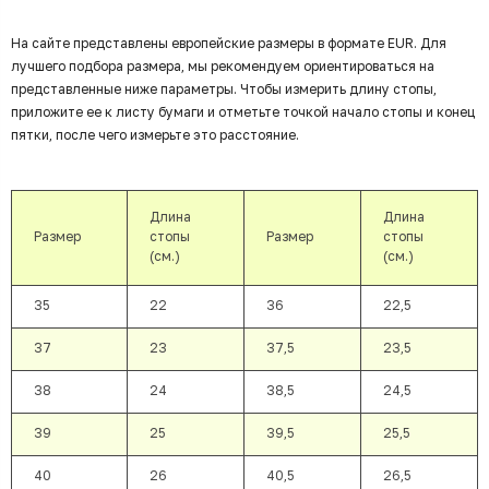
На сайте представлены европейские размеры в формате EUR. Для
лучшего подбора размера, мы рекомендуем ориентироваться на
представленные ниже параметры. Чтобы измерить длину стопы,
приложите ее к листу бумаги и отметьте точкой начало стопы и конец
пятки, после чего измерьте это расстояние.
Длина
Длина
Размер
стопы
Размер
стопы
(см.)
(см.)
35
22
36
22,5
37
23
37,5
23,5
38
24
38,5
24,5
39
25
39,5
25,5
40
26
40,5
26,5