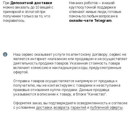
При
Депозитной доставке
Никаких роботов — в нашей
можно заказать до 10 вещей с
круглосуточной поддержке
примеркой и оплатой при
отвечают живые люди, готовые
получении только за то, что
помочь по любым вопросам в
понравилось.
онлайн-чате Telegram
.
Наш сервис оказывает услуги по агентскому договору, сервис не
является интернет-магазином или продавцом и не осуществляет
деятельность продажи товаров. Указанная стоимость товара
включает комиссию и накладные расходы, предусмотренные
офертой.
Отправка товаров осуществляется напрямую от продавца к
получателю, мы не контактируем с товарами и не вступаем в
правовые отношения купли-продажи. Данные продавца
указываются в описании к товару, в блоке "Качество".
Оформляя заказ, вы подтверждаете осведомленность и согласие
с условиями
доставки
,
возврата
,
гарантий
и
публичной оферты
.